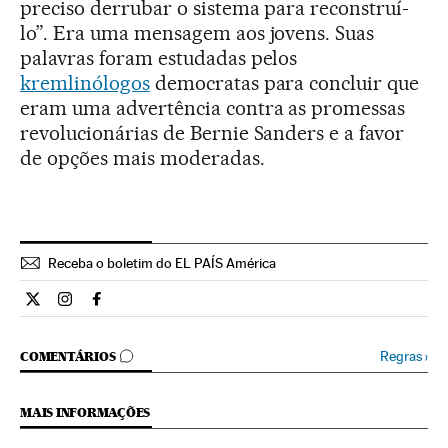
preciso derrubar o sistema para reconstruí-
lo”. Era uma mensagem aos jovens. Suas
palavras foram estudadas pelos
kremlinólogos
democratas para concluir que
eram uma advertência contra as promessas
revolucionárias de Bernie Sanders e a favor
de opções mais moderadas.
Receba o boletim do EL PAÍS América
Internacional El País Brasil en Twitter
Internacional El País Brasil en Instagram
Internacional El País Brasil en Facebook
COMENTÁRIOS
Regras
›
COMENTÁRIOS
MAIS INFORMAÇÕES