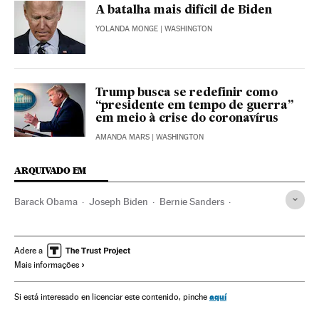
A batalha mais difícil de Biden
YOLANDA MONGE
| WASHINGTON
Trump busca se redefinir como
“presidente em tempo de guerra”
em meio à crise do coronavírus
AMANDA MARS
| WASHINGTON
ARQUIVADO EM
Barack Obama
Joseph Biden
Bernie Sanders
Eleições EUA 2020
Estados Unidos
Eleições primárias
Donald Trump
Adere a
Mais informações
aquí
Si está interesado en licenciar este contenido, pinche