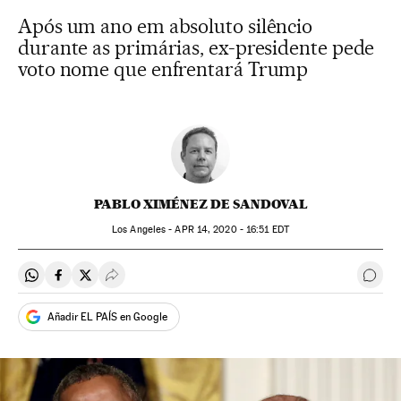
Após um ano em absoluto silêncio
durante as primárias, ex-presidente pede
voto nome que enfrentará Trump
PABLO XIMÉNEZ DE SANDOVAL
Los Angeles -
APR
14, 2020 - 16:51
EDT
Compartir en Whatsapp
Compartir en Facebook
Compartir en Twitter
Desplegar Redes Sociales
Come
Añadir EL PAÍS en Google