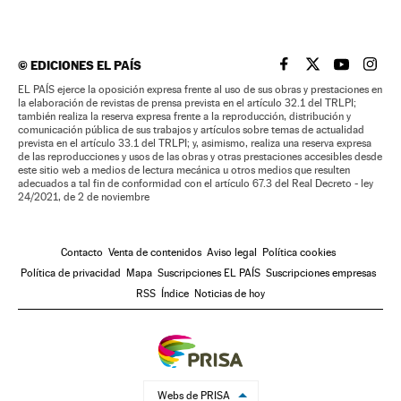
©
EDICIONES EL PAÍS
EL PAÍS BRASIL EN
EL PAÍS BRASI
EL PAÍS B
EL PA
EL PAÍS ejerce la oposición expresa frente al uso de sus obras y prestaciones en
la elaboración de revistas de prensa prevista en el artículo 32.1 del TRLPI;
también realiza la reserva expresa frente a la reproducción, distribución y
comunicación pública de sus trabajos y artículos sobre temas de actualidad
prevista en el artículo 33.1 del TRLPI; y, asimismo, realiza una reserva expresa
de las reproducciones y usos de las obras y otras prestaciones accesibles desde
este sitio web a medios de lectura mecánica u otros medios que resulten
adecuados a tal fin de conformidad con el artículo 67.3 del Real Decreto - ley
24/2021, de 2 de noviembre
Contacto
Venta de contenidos
Aviso legal
Política cookies
Política de privacidad
Mapa
Suscripciones EL PAÍS
Suscripciones empresas
RSS
Índice
Noticias de hoy
Webs de PRISA