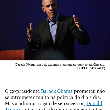
Barack Obama, em 5 de dezembro em um ato público em Chicago.
SCOTT OLSON (AFP)
O ex-presidente
Barack Obama
prometeu não
se intrometer muito na política do dia a dia.
Mas a administração de seu sucessor,
Donald
Trump
, antagonista do democrata em tantas