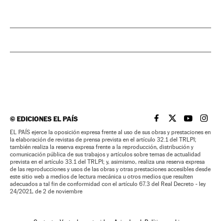
©
EDICIONES EL PAÍS
EL PAÍS BRASIL EN
EL PAÍS BRASI
EL PAÍS B
EL PA
EL PAÍS ejerce la oposición expresa frente al uso de sus obras y prestaciones en
la elaboración de revistas de prensa prevista en el artículo 32.1 del TRLPI;
también realiza la reserva expresa frente a la reproducción, distribución y
comunicación pública de sus trabajos y artículos sobre temas de actualidad
prevista en el artículo 33.1 del TRLPI; y, asimismo, realiza una reserva expresa
de las reproducciones y usos de las obras y otras prestaciones accesibles desde
este sitio web a medios de lectura mecánica u otros medios que resulten
adecuados a tal fin de conformidad con el artículo 67.3 del Real Decreto - ley
24/2021, de 2 de noviembre