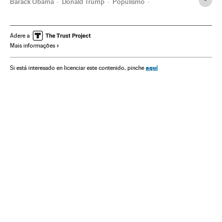
Barack Obama
Donald Trump
Populismo
Estados Unidos
Nazismo
América do Norte
Ultradireita
Segunda Guerra Mundial
Ideologias
Adere a
Mais informações
História contemporânea
Guerra
América
Conflitos
História
Política
aquí
Si está interesado en licenciar este contenido, pinche