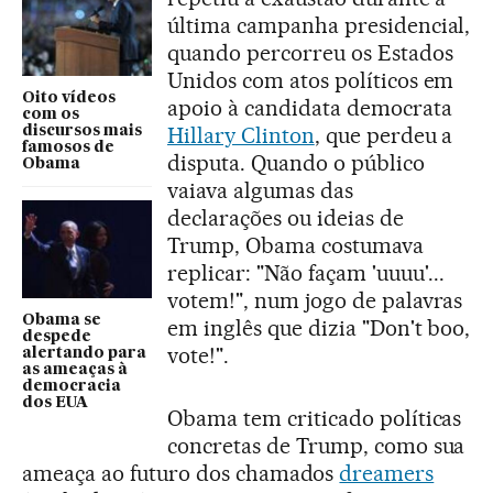
última campanha presidencial,
quando percorreu os Estados
Unidos com atos políticos em
Oito vídeos
apoio à candidata democrata
com os
Hillary Clinton
, que perdeu a
discursos mais
famosos de
disputa. Quando o público
Obama
vaiava algumas das
declarações ou ideias de
Trump, Obama costumava
replicar: "Não façam 'uuuu'...
votem!", num jogo de palavras
Obama se
em inglês que dizia "Don't boo,
despede
vote!".
alertando para
as ameaças à
democracia
dos EUA
Obama tem criticado políticas
concretas de Trump, como sua
ameaça ao futuro dos chamados
dreamers