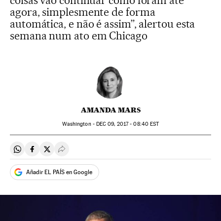
coisas vão continuar como foram até
agora, simplesmente de forma
automática, e não é assim”, alertou esta
semana num ato em Chicago
AMANDA MARS
Washington -
DEC
09, 2017 - 08:40
EST
Compartir en Whatsapp
Compartir en Facebook
Compartir en Twitter
Desplegar Redes Sociales
Añadir EL PAÍS en Google