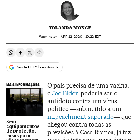
YOLANDA MONGE
Washington -
APR
12, 2020 - 10:22
EDT
Compartir en Whatsapp
Compartir en Facebook
Compartir en Twitter
Desplegar Redes Sociales
Añadir EL PAÍS en Google
O país precisa de uma vacina,
MAIS INFORMAÇÕES
e
Joe Biden
poderia ser o
antídoto contra um vírus
político ―submetido a um
impeachment superado
― que
Sem
chegou contra todas as
equipamentos
previsões à Casa Branca, já faz
de proteção,
casas para