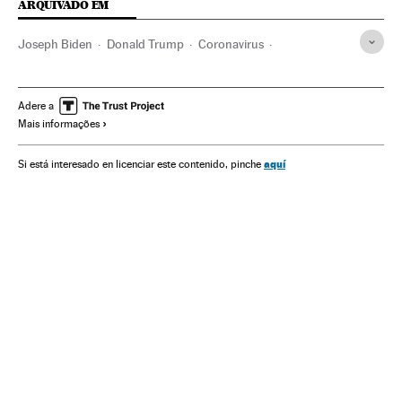
ARQUIVADO EM
Joseph Biden
Donald Trump
Coronavirus
Barack Obama
Sanders
Hillary Clinton
Economia
Eleições
Eleições EUA 2020
Demócratas Progresistas
Adere a
Mais informações
Estados Unidos
aquí
Si está interesado en licenciar este contenido, pinche