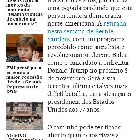
mais de três anos, para deixar
idosos temem
mortes da
uma pegada profunda que está
pandemia:
pervertendo a democracia
“Usamos toucas
de cabelo na
norte-americana. A
retirada
boca e nariz”
nesta semana de Bernie
Sanders
, com um programa
percebido como socialista e
revolucionário, deixou Biden
como o candidato a enfrentar
FMI prevê para
Donald Trump no próximo 3
este ano a
de novembro. Será a sua
maior recessão
desde a Grande
terceira, última e talvez mais
Depressão de
1929
difícil batalha, para alcançar a
presidência dos Estados
Unidos aos 77 anos.
O caminho pode ter ficado
aberto quanto aos rivais a
AO VIVO |