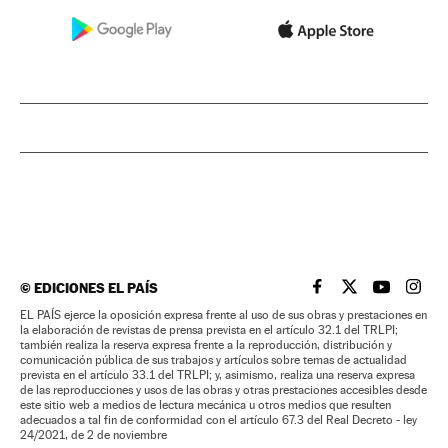
©
EDICIONES EL PAÍS
EL PAÍS BRASIL EN
EL PAÍS BRASI
EL PAÍS B
EL PA
EL PAÍS ejerce la oposición expresa frente al uso de sus obras y prestaciones en
la elaboración de revistas de prensa prevista en el artículo 32.1 del TRLPI;
también realiza la reserva expresa frente a la reproducción, distribución y
comunicación pública de sus trabajos y artículos sobre temas de actualidad
prevista en el artículo 33.1 del TRLPI; y, asimismo, realiza una reserva expresa
de las reproducciones y usos de las obras y otras prestaciones accesibles desde
este sitio web a medios de lectura mecánica u otros medios que resulten
adecuados a tal fin de conformidad con el artículo 67.3 del Real Decreto - ley
24/2021, de 2 de noviembre