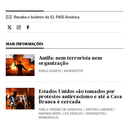
Receba o boletim do EL PAÍS América
Internacional El País Brasil en Twitter
Internacional El País Brasil en Instagram
Internacional El País Brasil en Facebook
MAIS INFORMAÇÕES
Antifa: nem terrorista nem
organização
PABLO GUIMÓN
| WASHINGTON
Estados Unidos são tomados por
protestos antirracismo e até a Casa
Branca é cercada
PABLO XIMÉNEZ DE SANDOVAL
/
ANTONIA LABORDE
/
AMANDA MARS
| LOS ANGELES / WASHINGTON /
MINNEAPOLIS