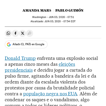
AMANDA MARS
PABLO GUIMÓN
Washington -
JUN
03, 2020 - 07:51
atualizado:
JUN
03, 2020 - 07:54
EDT
Compartir en Whatsapp
Compartir en Facebook
Compartir en Twitter
Desplegar Redes Sociales
Añadir EL PAÍS en Google
Donald Trump
enfrenta uma explosão social
a apenas cinco meses das
eleições
presidenciais
e decidiu jogar a cartada do
pulso firme, agitando a bandeira da lei e da
ordem diante da escalada violenta dos
protestos por causa da brutalidade policial
contra a
população negra nos EUA
. Além de
condenar os saques e o vandalismo, algo
comum a todos os líderes políticos, o