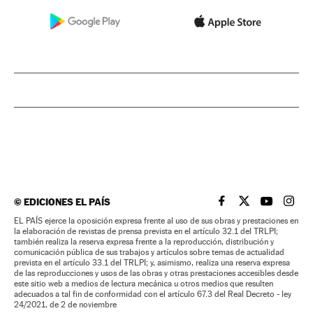
©
EDICIONES EL PAÍS
EL PAÍS BRASIL EN
EL PAÍS BRASI
EL PAÍS B
EL PA
EL PAÍS ejerce la oposición expresa frente al uso de sus obras y prestaciones en
la elaboración de revistas de prensa prevista en el artículo 32.1 del TRLPI;
también realiza la reserva expresa frente a la reproducción, distribución y
comunicación pública de sus trabajos y artículos sobre temas de actualidad
prevista en el artículo 33.1 del TRLPI; y, asimismo, realiza una reserva expresa
de las reproducciones y usos de las obras y otras prestaciones accesibles desde
este sitio web a medios de lectura mecánica u otros medios que resulten
adecuados a tal fin de conformidad con el artículo 67.3 del Real Decreto - ley
24/2021, de 2 de noviembre