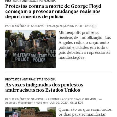
PROTESTOS ANTIRRACISTAS NOS EUA
Protestos contra a morte de George Floyd
começam a provocar mudanças reais nos
departamentos de polícia
PABLO XIMÉNEZ DE SANDOVAL
|
Los Angeles
|
JUN 06, 2020 - 19:13
EDT
Minneapolis proíbe as
técnicas de imobilização, Los
Angeles reduz o orçamento
policial e cidades em todo o
país debatem a repressão às
manifestações
PROTESTOS ANTIRRACISTAS NOS EUA
As vozes indignadas dos protestos
antirracistas nos Estados Unidos
PABLO XIMÉNEZ DE SANDOVAL
/
ANTONIA LABORDE
/
PABLO GUIMÓN
|
Los
Angeles / Washington / Nova York
|
JUN 05, 2020 - 08:18
EDT
Quem são os que saem todos
os dias para se manifestar