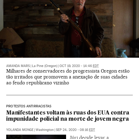
AMANDA MARS
|
La Pine (Oregon)
|
OCT 19, 2020 - 14:46
EDT
Milhares de conservadores do progressista Oregon estão
tão irritados que promovem a anexação de suas cidades
ao feudo republicano vizinho
PROTESTOS ANTIRRACISTAS
Manifestantes voltam às ruas dos EUA contra
impunidade policial na morte de jovem negra
YOLANDA MONGE
|
Washington
|
SEP 24, 2020 - 08:16
EDT
Júri decide levar a