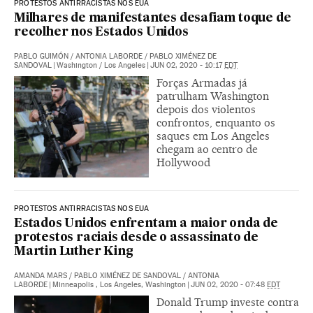
PROTESTOS ANTIRRACISTAS NOS EUA
Milhares de manifestantes desafiam toque de
recolher nos Estados Unidos
PABLO GUIMÓN
/
ANTONIA LABORDE
/
PABLO XIMÉNEZ DE
SANDOVAL
|
Washington / Los Angeles
|
JUN 02, 2020 - 10:17
EDT
Forças Armadas já
patrulham Washington
depois dos violentos
confrontos, enquanto os
saques em Los Angeles
chegam ao centro de
Hollywood
PROTESTOS ANTIRRACISTAS NOS EUA
Estados Unidos enfrentam a maior onda de
protestos raciais desde o assassinato de
Martin Luther King
AMANDA MARS
/
PABLO XIMÉNEZ DE SANDOVAL
/
ANTONIA
LABORDE
|
Minneapolis , Los Angeles, Washington
|
JUN 02, 2020 - 07:48
EDT
Donald Trump investe contra