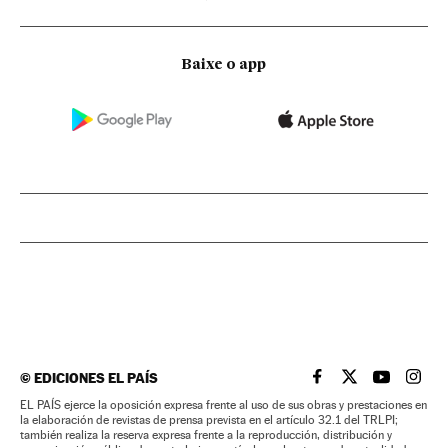
Baixe o app
©
EDICIONES EL PAÍS
EL PAÍS BRASIL EN
EL PAÍS BRASI
EL PAÍS B
EL PA
EL PAÍS ejerce la oposición expresa frente al uso de sus obras y prestaciones en
la elaboración de revistas de prensa prevista en el artículo 32.1 del TRLPI;
también realiza la reserva expresa frente a la reproducción, distribución y