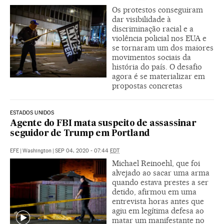
Os protestos conseguiram
dar visibilidade à
discriminação racial e a
violência policial nos EUA e
se tornaram um dos maiores
movimentos sociais da
história do país. O desafio
agora é se materializar em
propostas concretas
ESTADOS UNIDOS
Agente do FBI mata suspeito de assassinar
seguidor de Trump em Portland
EFE
|
Washington
|
SEP 04, 2020 - 07:44
EDT
Michael Reinoehl, que foi
alvejado ao sacar uma arma
quando estava prestes a ser
detido, afirmou em uma
entrevista horas antes que
agiu em legítima defesa ao
matar um manifestante no