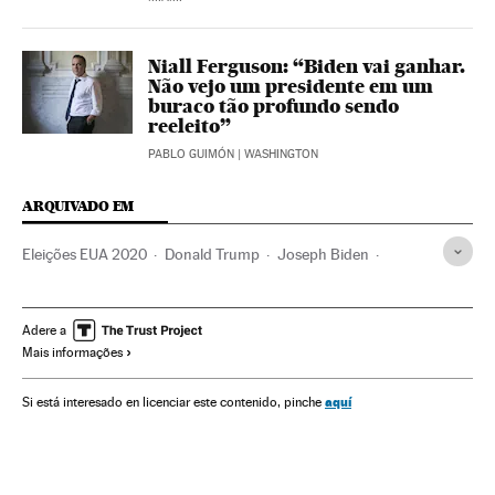
Niall Ferguson: “Biden vai ganhar.
Não vejo um presidente em um
buraco tão profundo sendo
reeleito”
PABLO GUIMÓN
| WASHINGTON
ARQUIVADO EM
Eleições EUA 2020
Donald Trump
Joseph Biden
Casa Branca
Estados Unidos
Política
Populismo
Oregon
Protestas EE.UU.
Armas de fogo
Religião
Adere a
Mais informações
Eleições EUA
aquí
Si está interesado en licenciar este contenido, pinche