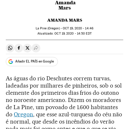
AMANDA MARS
La Pine (Oregon) -
OCT
19, 2020 - 14:46
atualizado:
OCT
19, 2020 - 14:50
EDT
Compartir en Whatsapp
Compartir en Facebook
Compartir en Twitter
Desplegar Redes Sociales
Añadir EL PAÍS en Google
As águas do rio Deschutes correm turvas,
ladeadas por milhares de pinheiros, sob o sol
clemente dos primeiros dias frios do outono
no noroeste americano. Dizem os moradores
de La Pine, um povoado de 1.600 habitantes
do
Oregon
, que esse azul-turquesa do céu não
é normal, que desde os incêndios do verão
nada mais foi como antes e que o que se via