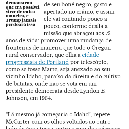
demonstrou
de seu boné negro, gasto e
que era possível
apertado no crânio, e assim
viver de outra
maneira, e
ele vai contando pouco a
Trump jamais
perdoará isso
pouco, conforme desfia a
missão que abraçou aos 73
anos de vida: promover uma mudança de
fronteiras de maneira que todo o Oregon
rural conservador, que olha a
cidade
progressista de Portland
por telescópio,
como se fosse Marte, seja anexado ao seu
vizinho Idaho, paraíso da direita e do cultivo
de batatas, onde não se vota em um
presidente democrata desde Lyndon B.
Johnson, em 1964.
“Lá mesmo já começaria o Idaho”, repete
McCarter com os olhos voltados ao outro
lado da água turva, entre o som dos pássaros.