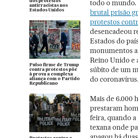
todo o mundo. 
dos protestos
antirracistas nos
Estados Unidos
brutal prisão 
protestos cont
desencadeou re
Estados do paí
monumentos as
Reino Unido e 
Pulso firme de Trump
súbito de um mu
contra protestos põe
à prova a complexa
do coronavírus
aliança com o Partido
Republicano
Mais de 6.000 
prestaram hom
feira, quando a
texana onde pas
apagou há duas