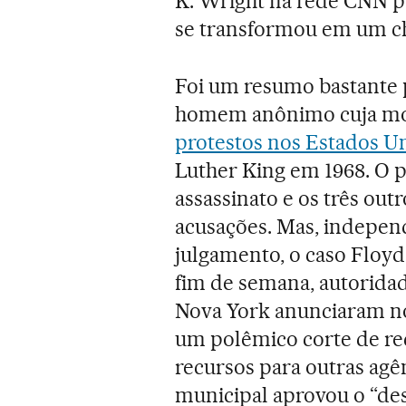
K. Wright na rede CNN po
se transformou em um cha
Foi um resumo bastante 
homem anônimo cuja mo
protestos nos Estados U
Luther King em 1968. O p
assassinato e os três ou
acusações. Mas, indepe
julgamento, o caso Floyd
fim de semana, autorida
Nova York anunciaram nov
um polêmico corte de rec
recursos para outras agê
municipal aprovou o “des