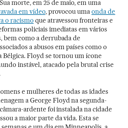
Sua morte, em 25 de maio, em uma
gravada em vídeo
, provocou uma
onda de
ra o racismo
que atravessou fronteiras e
formas policiais imediatas em vários
s, bem como a derrubada de
sociados a abusos em países como o
a Bélgica. Floyd se tornou um ícone
ndo instável, atacado pela brutal crise
.
homens e mulheres de todas as idades
enagem a George Floyd na segunda-
 câmara-ardente foi instalada na cidade
sou a maior parte da vida. Esta se
 semanas e um dia em Minneapolis, a