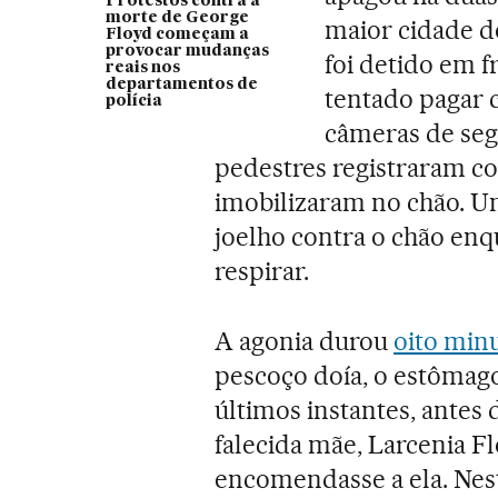
Protestos contra a
morte de George
maior cidade d
Floyd começam a
provocar mudanças
foi detido em f
reais nos
departamentos de
tentado pagar 
polícia
câmeras de seg
pedestres registraram co
imobilizaram no chão. U
joelho contra o chão en
respirar.
A agonia durou
oito min
pescoço doía, o estômago
últimos instantes, antes
falecida mãe, Larcenia F
encomendasse a ela. Nest