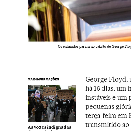
Os enlutados param no caixão de George Floyd
George Floyd,
MAIS INFORMAÇÕES
há 16 dias, um
instáveis e um
pequenas glória
terça-feira em
transmitido ao
As vozes indignadas