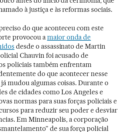
uco antes do início da cerimônia, que
mado à justiça e às reformas sociais.
preciso do que aconteceu com este
rte provocou a
maior onda de
nidos
desde o assassinato de Martin
olicial Chauvin foi acusado de
tros policiais também enfrentam
ndentemente do que acontecer nesse
 já mudou algumas coisas. Durante o
des de cidades como Los Angeles e
as normas para suas forças policiais e
ursos para reduzir seu poder e desviar
ncias. Em Minneapolis, a corporação
mantelamento” de sua força policial