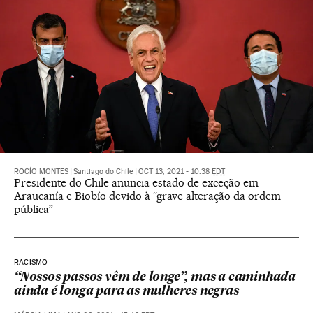
ROCÍO MONTES
|
Santiago do Chile
|
OCT 13, 2021 - 10:38
EDT
Presidente do Chile anuncia estado de exceção em
Araucanía e Biobío devido à “grave alteração da ordem
pública”
RACISMO
“Nossos passos vêm de longe”, mas a caminhada
ainda é longa para as mulheres negras