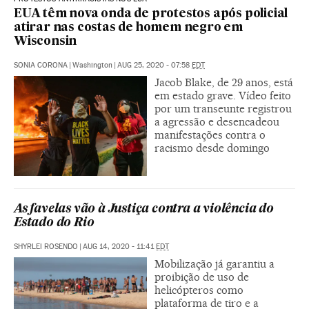
EUA têm nova onda de protestos após policial
atirar nas costas de homem negro em
Wisconsin
SONIA CORONA
|
Washington
|
AUG 25, 2020 - 07:58
EDT
Jacob Blake, de 29 anos, está
em estado grave. Vídeo feito
por um transeunte registrou
a agressão e desencadeou
manifestações contra o
racismo desde domingo
As favelas vão à Justiça contra a violência do
Estado do Rio
SHYRLEI ROSENDO
|
AUG 14, 2020 - 11:41
EDT
Mobilização já garantiu a
proibição de uso de
helicópteros como
plataforma de tiro e a