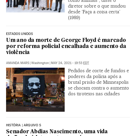
como animais”, disse o
diretor sobre o que mudou
desde ‘Faça a coisa certa’
(1989)
ESTADOS UNIDOS
Um ano da morte de George Floyd é marcado
por reforma policial encalhada e aumento da
violência
AMANDA MARS
|
Washington
|
MAY 24, 2021 - 19:53
EDT
Pedidos de corte de fundos e
poderes da polícia após a
brutal prisão de Minneapolis
se chocam contra o aumento
dos tiroteios nas cidades
HISTÓRIA | ARQUIVO S
Senador Abdias Nascimento, uma vida