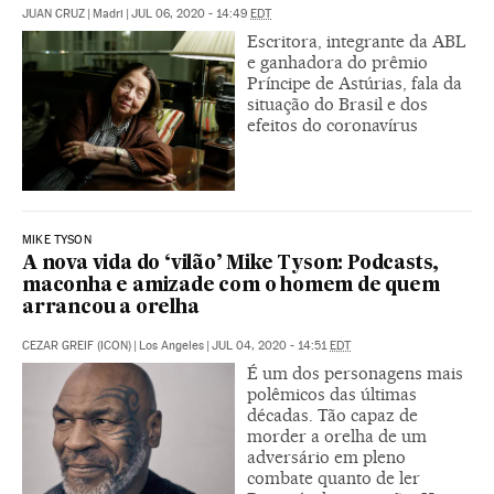
JUAN CRUZ
|
Madri
|
JUL 06, 2020 - 14:49
EDT
Escritora, integrante da ABL
e ganhadora do prêmio
Príncipe de Astúrias, fala da
situação do Brasil e dos
efeitos do coronavírus
MIKE TYSON
A nova vida do ‘vilão’ Mike Tyson: Podcasts,
maconha e amizade com o homem de quem
arrancou a orelha
CEZAR GREIF (ICON)
|
Los Angeles
|
JUL 04, 2020 - 14:51
EDT
É um dos personagens mais
polêmicos das últimas
décadas. Tão capaz de
morder a orelha de um
adversário em pleno
combate quanto de ler