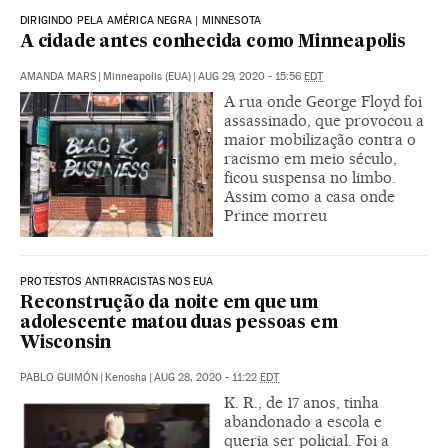
DIRIGINDO PELA AMÉRICA NEGRA | MINNESOTA
A cidade antes conhecida como Minneapolis
AMANDA MARS
|
Minneapolis (EUA)
|
AUG 29, 2020 - 15:56
EDT
A rua onde George Floyd foi
assassinado, que provocou a
maior mobilização contra o
racismo em meio século,
ficou suspensa no limbo.
Assim como a casa onde
Prince morreu
PROTESTOS ANTIRRACISTAS NOS EUA
Reconstrução da noite em que um
adolescente matou duas pessoas em
Wisconsin
PABLO GUIMÓN
|
Kenosha
|
AUG 28, 2020 - 11:22
EDT
K. R., de 17 anos, tinha
abandonado a escola e
queria ser policial. Foi a