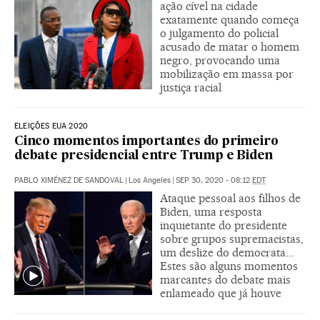
ação cível na cidade
exatamente quando começa
o julgamento do policial
acusado de matar o homem
negro, provocando uma
mobilização em massa por
justiça racial
ELEIÇÕES EUA 2020
Cinco momentos importantes do primeiro
debate presidencial entre Trump e Biden
PABLO XIMÉNEZ DE SANDOVAL
|
Los Angeles
|
SEP 30, 2020 - 08:12
EDT
Ataque pessoal aos filhos de
Biden, uma resposta
inquietante do presidente
sobre grupos supremacistas,
um deslize do democrata...
Estes são alguns momentos
marcantes do debate mais
enlameado que já houve