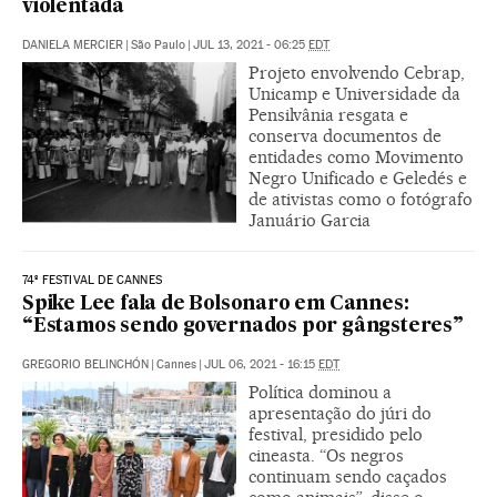
violentada
DANIELA MERCIER
|
São Paulo
|
JUL 13, 2021 - 06:25
EDT
Projeto envolvendo Cebrap,
Unicamp e Universidade da
Pensilvânia resgata e
conserva documentos de
entidades como Movimento
Negro Unificado e Geledés e
de ativistas como o fotógrafo
Januário Garcia
74º FESTIVAL DE CANNES
Spike Lee fala de Bolsonaro em Cannes:
“Estamos sendo governados por gângsteres”
GREGORIO BELINCHÓN
|
Cannes
|
JUL 06, 2021 - 16:15
EDT
Política dominou a
apresentação do júri do
festival, presidido pelo
cineasta. “Os negros
continuam sendo caçados