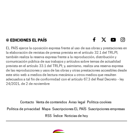
©
EDICIONES EL PAÍS
EL PAÍS BRASIL EN
EL PAÍS BRASI
EL PAÍS B
EL PA
EL PAÍS ejerce la oposición expresa frente al uso de sus obras y prestaciones en
la elaboración de revistas de prensa prevista en el artículo 32.1 del TRLPI;
también realiza la reserva expresa frente a la reproducción, distribución y
comunicación pública de sus trabajos y artículos sobre temas de actualidad
prevista en el artículo 33.1 del TRLPI; y, asimismo, realiza una reserva expresa
de las reproducciones y usos de las obras y otras prestaciones accesibles desde
este sitio web a medios de lectura mecánica u otros medios que resulten
adecuados a tal fin de conformidad con el artículo 67.3 del Real Decreto - ley
24/2021, de 2 de noviembre
Contacto
Venta de contenidos
Aviso legal
Política cookies
Política de privacidad
Mapa
Suscripciones EL PAÍS
Suscripciones empresas
RSS
Índice
Noticias de hoy