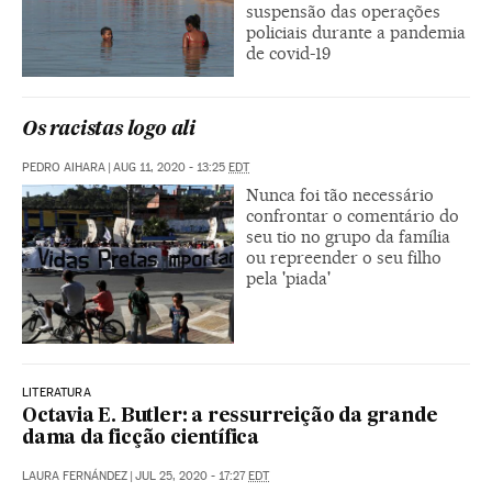
suspensão das operações
policiais durante a pandemia
de covid-19
Os racistas logo ali
PEDRO AIHARA
|
AUG 11, 2020 - 13:25
EDT
Nunca foi tão necessário
confrontar o comentário do
seu tio no grupo da família
ou repreender o seu filho
pela 'piada'
LITERATURA
Octavia E. Butler: a ressurreição da grande
dama da ficção científica
LAURA FERNÁNDEZ
|
JUL 25, 2020 - 17:27
EDT