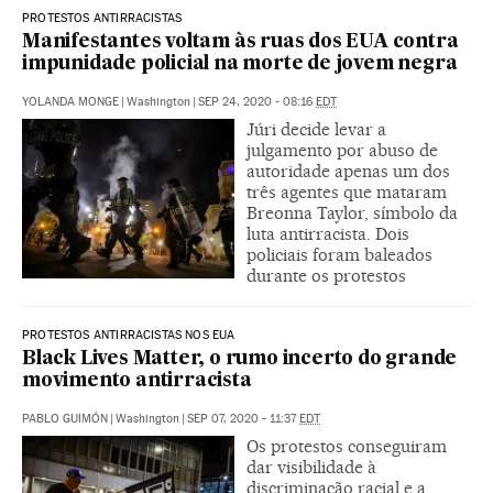
PROTESTOS ANTIRRACISTAS
Manifestantes voltam às ruas dos EUA contra
impunidade policial na morte de jovem negra
YOLANDA MONGE
|
Washington
|
SEP 24, 2020 - 08:16
EDT
Júri decide levar a
julgamento por abuso de
autoridade apenas um dos
três agentes que mataram
Breonna Taylor, símbolo da
luta antirracista. Dois
policiais foram baleados
durante os protestos
PROTESTOS ANTIRRACISTAS NOS EUA
Black Lives Matter, o rumo incerto do grande
movimento antirracista
PABLO GUIMÓN
|
Washington
|
SEP 07, 2020 - 11:37
EDT
Os protestos conseguiram
dar visibilidade à
discriminação racial e a