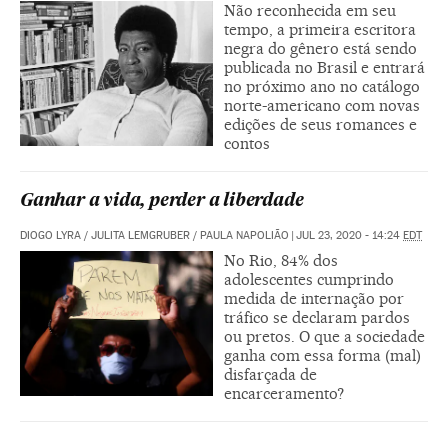
Não reconhecida em seu
tempo, a primeira escritora
negra do gênero está sendo
publicada no Brasil e entrará
no próximo ano no catálogo
norte-americano com novas
edições de seus romances e
contos
Ganhar a vida, perder a liberdade
DIOGO LYRA
/
JULITA LEMGRUBER
/
PAULA NAPOLIÃO
|
JUL 23, 2020 - 14:24
EDT
No Rio, 84% dos
adolescentes cumprindo
medida de internação por
tráfico se declaram pardos
ou pretos. O que a sociedade
ganha com essa forma (mal)
disfarçada de
encarceramento?