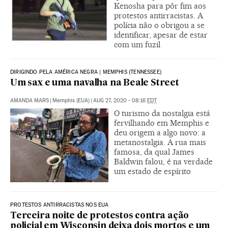
Kenosha para pôr fim aos
protestos antirracistas. A
polícia não o obrigou a se
identificar, apesar de estar
com um fuzil
DIRIGINDO PELA AMÉRICA NEGRA | MEMPHIS (TENNESSEE)
Um sax e uma navalha na Beale Street
AMANDA MARS
|
Memphis (EUA)
|
AUG 27, 2020 - 08:16
EDT
O turismo da nostalgia está
fervilhando em Memphis e
deu origem a algo novo: a
metanostalgia. A rua mais
famosa, da qual James
Baldwin falou, é na verdade
um estado de espírito
PROTESTOS ANTIRRACISTAS NOS EUA
Terceira noite de protestos contra ação
policial em Wisconsin deixa dois mortos e um