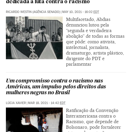
dedicada à luta contra o racismo
RICARDO WESTIN (AGÊNCIA SENADO)
|
MAY 10, 2021 - 16:02
EDT
Multifacetado, Abdias
denunciou lutou pela
“segunda e verdadeira
abolição” de todas as formas
que pôde: como ativista,
intelectual, jornalista,
dramaturgo, artista plástico,
dirigente do PDT e
parlamentar
Um compromisso contra o racismo nas
Américas, um impulso pelos direitos das
mulheres negras no Brasil
LÚCIA XAVIER
|
MAR 18, 2021 - 14:42
EDT
Ratificação da Convenção
Interamericana contra o
Racismo, que depende de
Bolsonaro, pode fortalecer