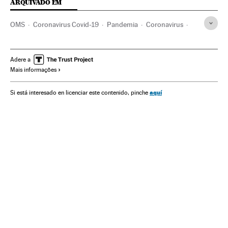
ARQUIVADO EM
OMS
Coronavirus Covid-19
Pandemia
Coronavirus
Doenças infecciosas
Doenças respiratórias
Donald Trump
Independência
História
Indígenas
Adere a
Mais informações
Escravidão
Conflitos raciais
Protestos sociais
Distúrbios raciais
Racismo
Eleições EUA 2020
aquí
Si está interesado en licenciar este contenido, pinche