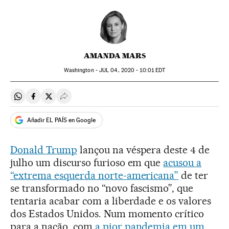
AMANDA MARS
Washington -
JUL
04, 2020 - 10:01
EDT
Compartir en Whatsapp
Compartir en Facebook
Compartir en Twitter
Desplegar Redes Sociales
Añadir EL PAÍS en Google
Donald Trump
lançou na véspera deste 4 de
julho um discurso furioso em que
acusou a
“extrema esquerda norte-americana”
de ter
se transformado no “novo fascismo”, que
tentaria acabar com a liberdade e os valores
dos Estados Unidos. Num momento crítico
para a nação, com
a pior pandemia em um