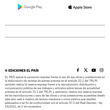
©
EDICIONES EL PAÍS
EL PAÍS BRASIL EN
EL PAÍS BRASI
EL PAÍS B
EL PA
EL PAÍS ejerce la oposición expresa frente al uso de sus obras y prestaciones en
la elaboración de revistas de prensa prevista en el artículo 32.1 del TRLPI;
también realiza la reserva expresa frente a la reproducción, distribución y
comunicación pública de sus trabajos y artículos sobre temas de actualidad
prevista en el artículo 33.1 del TRLPI; y, asimismo, realiza una reserva expresa
de las reproducciones y usos de las obras y otras prestaciones accesibles desde
este sitio web a medios de lectura mecánica u otros medios que resulten
adecuados a tal fin de conformidad con el artículo 67.3 del Real Decreto - ley
24/2021, de 2 de noviembre