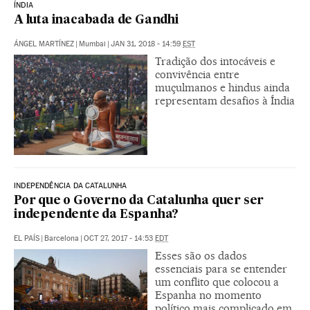
ÍNDIA
A luta inacabada de Gandhi
ÁNGEL MARTÍNEZ
|
Mumbai
|
JAN 31, 2018 - 14:59
EST
Tradição dos intocáveis e
convivência entre
muçulmanos e hindus ainda
representam desafios à Índia
INDEPENDÊNCIA DA CATALUNHA
Por que o Governo da Catalunha quer ser
independente da Espanha?
EL PAÍS
|
Barcelona
|
OCT 27, 2017 - 14:53
EDT
Esses são os dados
essenciais para se entender
um conflito que colocou a
Espanha no momento
político mais complicado em