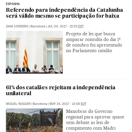
ESPANHA
Referendo para independência da Catalunha
será válido mesmo se participação for baixa
DANI CORDERO
|
Barcelona
|
JUL 04, 2017 - 15:53
EDT
Projeto de lei que busca
amparar consulta do dia 1º
de outubro foi apresentado
no Parlamento catalão
61% dos catalães rejeitam a independência
unilateral
MIQUEL NOGUER
|
Barcelona
|
MAY 24, 2017 - 13:08
EDT
Manobras do Governo
regional para aprovar quase
sem debate as leis de
rompimento com Madri