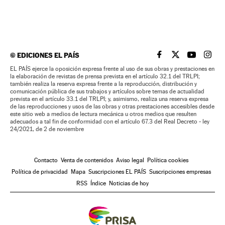
©
EDICIONES EL PAÍS
EL PAÍS BRASIL EN
EL PAÍS BRASI
EL PAÍS B
EL PA
EL PAÍS ejerce la oposición expresa frente al uso de sus obras y prestaciones en
la elaboración de revistas de prensa prevista en el artículo 32.1 del TRLPI;
también realiza la reserva expresa frente a la reproducción, distribución y
comunicación pública de sus trabajos y artículos sobre temas de actualidad
prevista en el artículo 33.1 del TRLPI; y, asimismo, realiza una reserva expresa
de las reproducciones y usos de las obras y otras prestaciones accesibles desde
este sitio web a medios de lectura mecánica u otros medios que resulten
adecuados a tal fin de conformidad con el artículo 67.3 del Real Decreto - ley
24/2021, de 2 de noviembre
Contacto
Venta de contenidos
Aviso legal
Política cookies
Política de privacidad
Mapa
Suscripciones EL PAÍS
Suscripciones empresas
RSS
Índice
Noticias de hoy