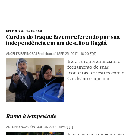
REFERENDO NO IRAQUE
Curdos do Iraque fazem referendo por sua
independência em um desafio a Bagdá
ÁNGELES ESPINOSA
|
Erbil (Iraque)
|
SEP 25, 2017 - 16:00
EDT
Irã e Turquia anunciam o
fechamento de suas
fronteiras terrestres com o
Curdistão iraquiano
Rumo à tempestade
ANTONIO NAVALÓN
|
JUL 31, 2017 - 15:10
EDT
Espanha não soube ou não