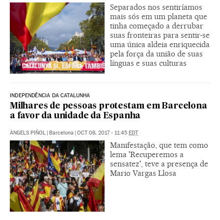
Separados nos sentiríamos
mais sós em um planeta que
tinha começado a derrubar
suas fronteiras para sentir-se
uma única aldeia enriquecida
pela força da união de suas
línguas e suas culturas
INDEPENDÊNCIA DA CATALUNHA
Milhares de pessoas protestam em Barcelona
a favor da unidade da Espanha
ÀNGELS PIÑOL
|
Barcelona
|
OCT 08, 2017 - 11:45
EDT
Manifestação, que tem como
lema 'Recuperemos a
sensatez', teve a presença de
Mario Vargas Llosa