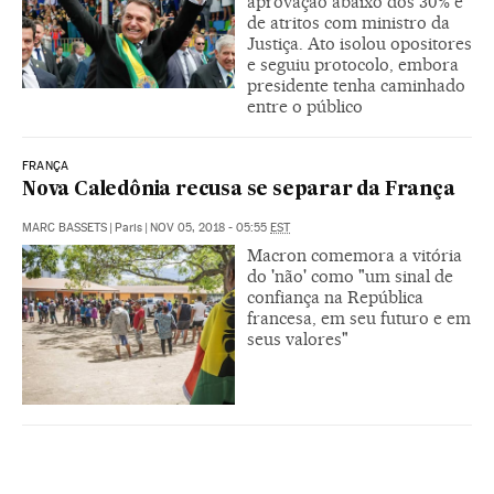
aprovação abaixo dos 30% e
de atritos com ministro da
Justiça. Ato isolou opositores
e seguiu protocolo, embora
presidente tenha caminhado
entre o público
FRANÇA
Nova Caledônia recusa se separar da França
MARC BASSETS
|
Paris
|
NOV 05, 2018 - 05:55
EST
Macron comemora a vitória
do 'não' como "um sinal de
confiança na República
francesa, em seu futuro e em
seus valores"