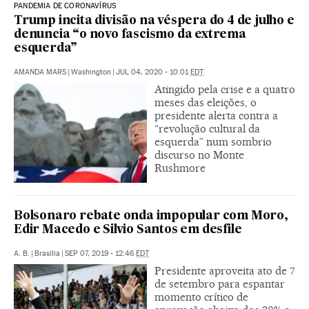
PANDEMIA DE CORONAVÍRUS
Trump incita divisão na véspera do 4 de julho e
denuncia “o novo fascismo da extrema
esquerda”
AMANDA MARS
|
Washington
|
JUL 04, 2020 - 10:01
EDT
Atingido pela crise e a quatro
meses das eleições, o
presidente alerta contra a
“revolução cultural da
esquerda” num sombrio
discurso no Monte
Rushmore
Bolsonaro rebate onda impopular com Moro,
Edir Macedo e Silvio Santos em desfile
A. B.
|
Brasília
|
SEP 07, 2019 - 12:46
EDT
Presidente aproveita ato de 7
de setembro para espantar
momento crítico de