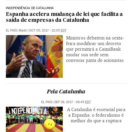
INDEPENDÊNCIA DE CATALUNHA
Espanha acelera mudança de lei que facilita a
saída de empresas da Catalunha
EL PAÍS
|
Madri
|
OCT 05, 2017 - 22:05
EDT
Ministros debatem na sexta-
feira modificar um decreto
que permitirá a CaixaBank
mudar sua sede sem
convocar junta de acionistas
Pela Catalunha
EL PAÍS
|
SEP 28, 2017 - 06:45
EDT
A Catalunha é essencial para
a Espanha: o federalismo é
melhor do que a ruptura