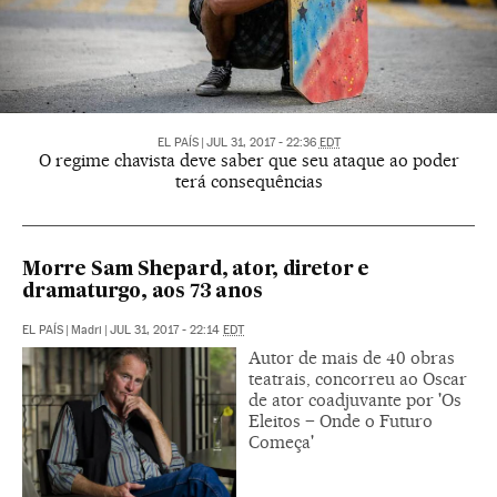
EL PAÍS
|
JUL 31, 2017 - 22:36
EDT
O regime chavista deve saber que seu ataque ao poder
terá consequências
Morre Sam Shepard, ator, diretor e
dramaturgo, aos 73 anos
EL PAÍS
|
Madri
|
JUL 31, 2017 - 22:14
EDT
Autor de mais de 40 obras
teatrais, concorreu ao Oscar
de ator coadjuvante por 'Os
Eleitos – Onde o Futuro
Começa'