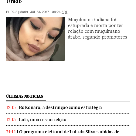
Unido
EL PAÍS
|
Madri
|
JUL 31, 2017 - 09:24
EDT
Muçulmana indiana foi
estuprada e morta por ter
relação com muçulmano
árabe, segundo promotores
ÚLTIMAS NOTICIAS
Bolsonaro, a destruição como estratégia
12:15
Lula, uma ressurreição
12:15
O programa eleitoral de Lula da Silva: subidas de
21:14