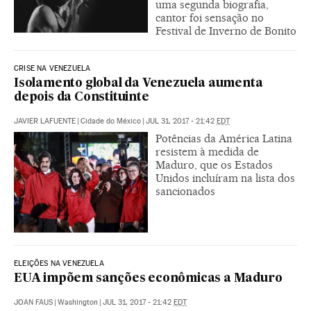
uma segunda biografia,
cantor foi sensação no
Festival de Inverno de Bonito
CRISE NA VENEZUELA
Isolamento global da Venezuela aumenta
depois da Constituinte
JAVIER LAFUENTE
|
Cidade do México
|
JUL 31, 2017 - 21:42
EDT
Potências da América Latina
resistem à medida de
Maduro, que os Estados
Unidos incluíram na lista dos
sancionados
ELEIÇÕES NA VENEZUELA
EUA impõem sanções econômicas a Maduro
JOAN FAUS
|
Washington
|
JUL 31, 2017 - 21:42
EDT