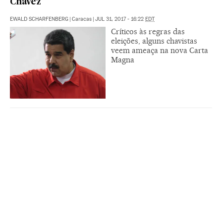
Chávez
EWALD SCHARFENBERG
|
Caracas
|
JUL 31, 2017 - 16:22
EDT
Críticos às regras das
eleições, alguns chavistas
veem ameaça na nova Carta
Magna