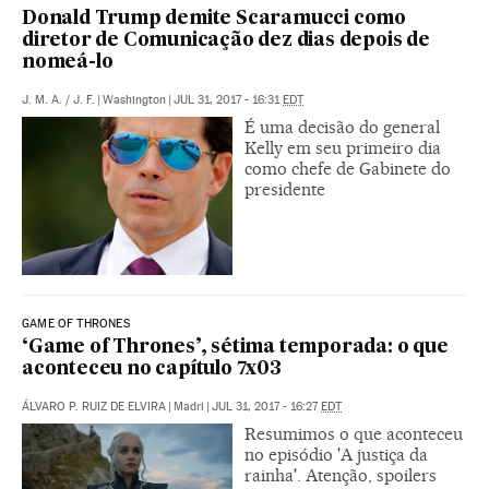
Donald Trump demite Scaramucci como
diretor de Comunicação dez dias depois de
nomeá-lo
J. M. A.
/
J. F.
|
Washington
|
JUL 31, 2017 - 16:31
EDT
É uma decisão do general
Kelly em seu primeiro dia
como chefe de Gabinete do
presidente
GAME OF THRONES
‘Game of Thrones’, sétima temporada: o que
aconteceu no capítulo 7x03
ÁLVARO P. RUIZ DE ELVIRA
|
Madri
|
JUL 31, 2017 - 16:27
EDT
Resumimos o que aconteceu
no episódio 'A justiça da
rainha'. Atenção, spoilers