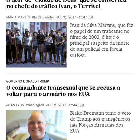
O ator de ‘Cidade de Deus’ que se converteu
no chefe do tráfico Ivan, o Terrível
MARÍA MARTÍN
|
Rio de Janeiro
|
JUL 31, 2017 - 15:47
EDT
Ivan da Silva Martins, que fez
o papel de um traficante no
filme de 2002, é hoje o
principal suspeito da morte
de um policial em favela
carioca
GOVERNO DONALD TRUMP
O comandante transexual que se recusa a
voltar para o armário nos EUA
JOAN FAUS
|
Washington
|
JUL 31, 2017 - 15:44
EDT
Blake Dremann teme o veto
de Trump aos transgêneros
nas Forças Armadas dos
EUA