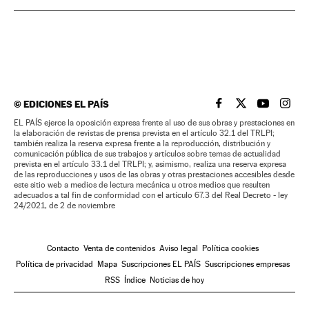
©
EDICIONES EL PAÍS
EL PAÍS BRASIL EN
EL PAÍS BRASI
EL PAÍS B
EL PA
EL PAÍS ejerce la oposición expresa frente al uso de sus obras y prestaciones en
la elaboración de revistas de prensa prevista en el artículo 32.1 del TRLPI;
también realiza la reserva expresa frente a la reproducción, distribución y
comunicación pública de sus trabajos y artículos sobre temas de actualidad
prevista en el artículo 33.1 del TRLPI; y, asimismo, realiza una reserva expresa
de las reproducciones y usos de las obras y otras prestaciones accesibles desde
este sitio web a medios de lectura mecánica u otros medios que resulten
adecuados a tal fin de conformidad con el artículo 67.3 del Real Decreto - ley
24/2021, de 2 de noviembre
Contacto
Venta de contenidos
Aviso legal
Política cookies
Política de privacidad
Mapa
Suscripciones EL PAÍS
Suscripciones empresas
RSS
Índice
Noticias de hoy