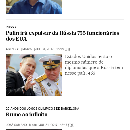
RÚSSIA
Putin irá expulsar da Rússia 755 funcionários
dos EUA
AGENCIAS
|
Moscou
|
JUL 31, 2017 - 15:25
EDT
Estados Unidos terão o
mesmo número de
diplomatas que a Rússia tem
nesse país, 455
25 ANOS DOS JOGOS OLÍMPICOS DE BARCELONA
Rumo ao infinito
JOSÉ SÁMANO
|
Madri
|
JUL 31, 2017 - 15:17
EDT