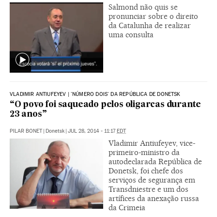
Salmond não quis se
pronunciar sobre o direito
da Catalunha de realizar
uma consulta
VLADIMIR ANTIUFEYEV | 'NÚMERO DOIS' DA REPÚBLICA DE DONETSK
“O povo foi saqueado pelos oligarcas durante
23 anos”
PILAR BONET
|
Donetsk
|
JUL 28, 2014 - 11:17
EDT
Vladimir Antiufeyev, vice-
primeiro-ministro da
autodeclarada República de
Donetsk, foi chefe dos
serviços de segurança em
Transdniestre e um dos
artífices da anexação russa
da Crimeia