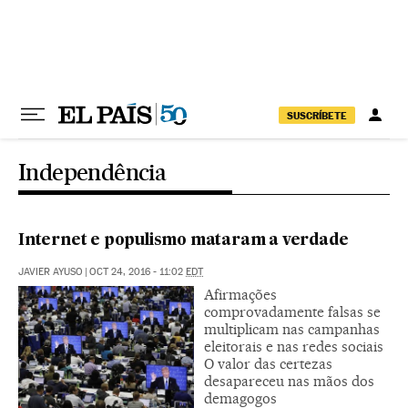
Pular para o conteúdo
SUSCRÍBETE
Independência
Internet e populismo mataram a verdade
JAVIER AYUSO
|
OCT 24, 2016 - 11:02
EDT
Afirmações
comprovadamente falsas se
multiplicam nas campanhas
eleitorais e nas redes sociais
O valor das certezas
desapareceu nas mãos dos
demagogos