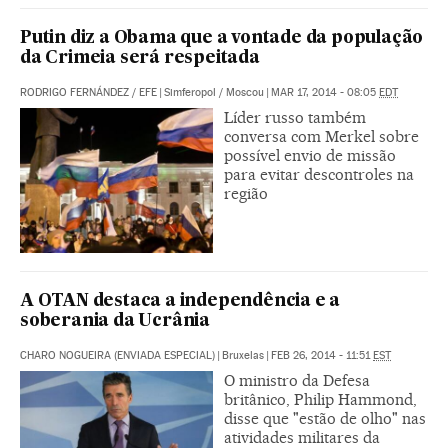
Putin diz a Obama que a vontade da população
da Crimeia será respeitada
RODRIGO FERNÁNDEZ
/
EFE
|
Simferopol / Moscou
|
MAR 17, 2014 - 08:05
EDT
Líder russo também
conversa com Merkel sobre
possível envio de missão
para evitar descontroles na
região
A OTAN destaca a independência e a
soberania da Ucrânia
CHARO NOGUEIRA (ENVIADA ESPECIAL)
|
Bruxelas
|
FEB 26, 2014 - 11:51
EST
O ministro da Defesa
britânico, Philip Hammond,
disse que "estão de olho" nas
atividades militares da