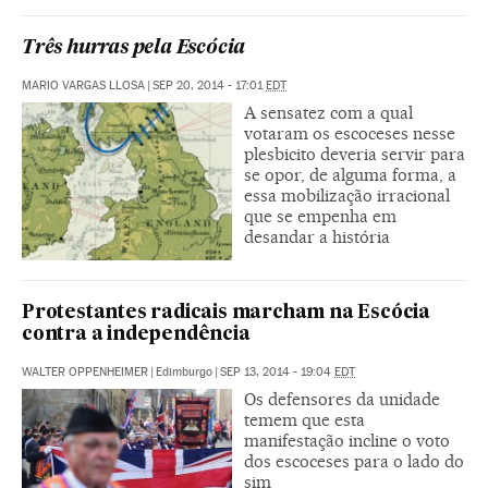
Três hurras pela Escócia
MARIO VARGAS LLOSA
|
SEP 20, 2014 - 17:01
EDT
A sensatez com a qual
votaram os escoceses nesse
plesbicito deveria servir para
se opor, de alguma forma, a
essa mobilização irracional
que se empenha em
desandar a história
Protestantes radicais marcham na Escócia
contra a independência
WALTER OPPENHEIMER
|
Edimburgo
|
SEP 13, 2014 - 19:04
EDT
Os defensores da unidade
temem que esta
manifestação incline o voto
dos escoceses para o lado do
sim