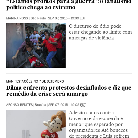
“Estamos prontos para a guerra”: o fanatismo
político chega ao extremo
MARINA ROSSI
|
São Paulo
|
SEP 07, 2015 - 19:09
EDT
O discurso do ódio pode
estar chegando ao limite com
ameaças de violência
MANIFESTAÇÕES NO 7 DE SETEMBRO
Dilma enfrenta protestos desinflados e diz que
remédio da crise será amargo
AFONSO BENITES
|
Brasília
|
SEP 07, 2015 - 19:08
EDT
Adesão a atos contra
Governo e da esquerda é
menor que esperado por
organizadores Até bonecos
de presidenta e Lula sofrem