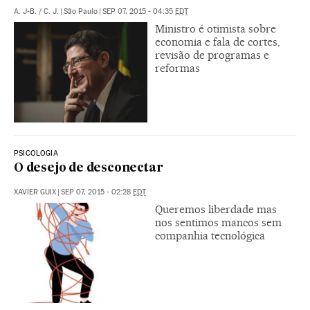
A. J-B.
/
C. J.
|
São Paulo
|
SEP 07, 2015 - 04:35
EDT
Ministro é otimista sobre
economia e fala de cortes,
revisão de programas e
reformas
PSICOLOGIA
O desejo de desconectar
XAVIER GUIX
|
SEP 07, 2015 - 02:28
EDT
Queremos liberdade mas
nos sentimos mancos sem
companhia tecnológica