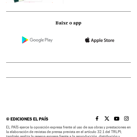
Baixe o app
©
EDICIONES EL PAÍS
EL PAÍS BRASIL EN
EL PAÍS BRASI
EL PAÍS B
EL PA
EL PAÍS ejerce la oposición expresa frente al uso de sus obras y prestaciones en
la elaboración de revistas de prensa prevista en el artículo 32.1 del TRLPI;
también realiza la reserva expresa frente a la reproducción, distribución y