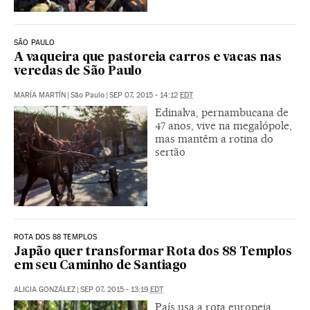
SÃO PAULO
A vaqueira que pastoreia carros e vacas nas
veredas de São Paulo
MARÍA MARTÍN
|
São Paulo
|
SEP 07, 2015 - 14:12
EDT
Edinalva, pernambucana de
47 anos, vive na megalópole,
mas mantêm a rotina do
sertão
ROTA DOS 88 TEMPLOS
Japão quer transformar Rota dos 88 Templos
em seu Caminho de Santiago
ALICIA GONZÁLEZ
|
SEP 07, 2015 - 13:19
EDT
País usa a rota europeia