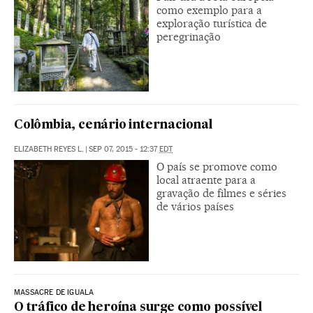
como exemplo para a
exploração turística de
peregrinação
Colômbia, cenário internacional
ELIZABETH REYES L.
|
SEP 07, 2015 - 12:37
EDT
O país se promove como
local atraente para a
gravação de filmes e séries
de vários países
MASSACRE DE IGUALA
O tráfico de heroína surge como possível