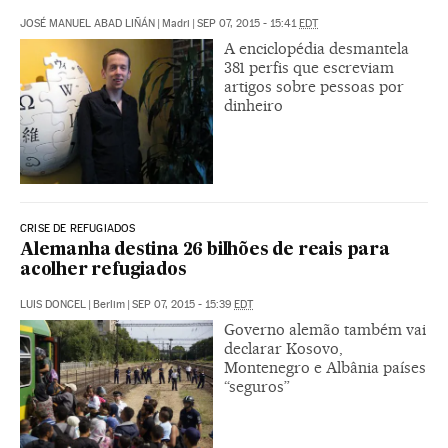
JOSÉ MANUEL ABAD LIÑÁN
|
Madri
|
SEP 07, 2015 - 15:41
EDT
A enciclopédia desmantela
381 perfis que escreviam
artigos sobre pessoas por
dinheiro
CRISE DE REFUGIADOS
Alemanha destina 26 bilhões de reais para
acolher refugiados
LUIS DONCEL
|
Berlim
|
SEP 07, 2015 - 15:39
EDT
Governo alemão também vai
declarar Kosovo,
Montenegro e Albânia países
“seguros”