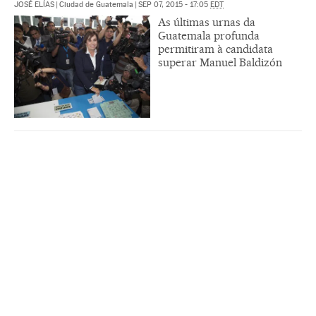
JOSÉ ELÍAS
|
Ciudad de Guatemala
|
SEP 07, 2015 - 17:05
EDT
As últimas urnas da
Guatemala profunda
permitiram à candidata
superar Manuel Baldizón