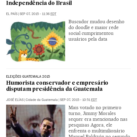
Independência do Brasil
EL PAÍS
|
SEP 07, 2015 - 11:36
EDT
Buscador mudou desenho
do doodle e maior rede
social cumprimentou
usuários pela data
ELEIÇÕES GUATEMALA 2015
Humorista conservador e empresário
disputam presidência da Guatemala
JOSÉ ELÍAS
|
Cidade da Guatemala
|
SEP 07, 2015 - 10:51
EDT
Mais votado no primeiro
turno, Jimmy Morales
sequer era mencionado nas
pesquisas Agora, ele
enfrenta o multimilionário
Manuel Baldizón no segundo