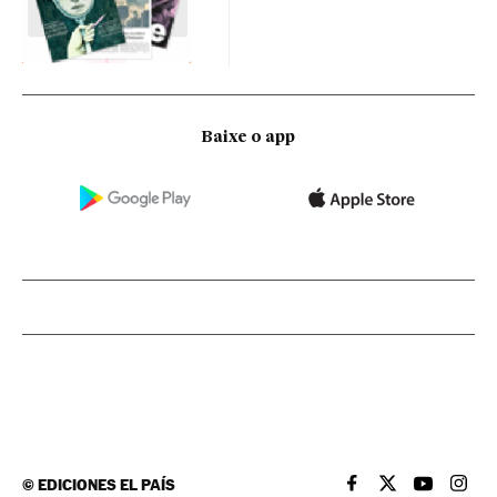
Baixe o app
©
EDICIONES EL PAÍS
EL PAÍS BRASIL EN
EL PAÍS BRASI
EL PAÍS B
EL PA