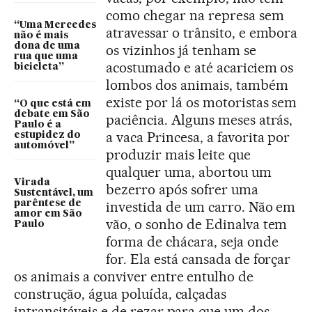
como chegar na represa sem
“Uma Mercedes
atravessar o trânsito, e embora
não é mais
dona de uma
os vizinhos já tenham se
rua que uma
acostumado e até acariciem os
bicicleta”
lombos dos animais, também
existe por lá os motoristas sem
“O que está em
debate em São
paciência. Alguns meses atrás,
Paulo é a
a vaca Princesa, a favorita por
estupidez do
automóvel”
produzir mais leite que
qualquer uma, abortou um
Virada
bezerro após sofrer uma
Sustentável, um
parêntese de
investida de um carro. Não em
amor em São
vão, o sonho de Edinalva tem
Paulo
forma de chácara, seja onde
for. Ela está cansada de forçar
os animais a conviver entre entulho de
construção, água poluída, calçadas
intransitáveis e de rezar para que um dos