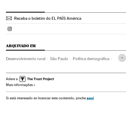
Receba o boletim do EL PAÍS América
Politica El País Brasil en Instagram
ARQUIVADO EM
Desenvolvimento rural
São Paulo
Política demográfica
Estado São Paulo
Brasil
América do Sul
América Latina
América
Urbanismo
Zona rural
Adere a
Mais informações
Demografia
Sociedade
aquí
Si está interesado en licenciar este contenido, pinche