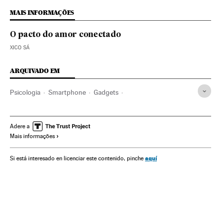
MAIS INFORMAÇÕES
O pacto do amor conectado
XICO SÁ
ARQUIVADO EM
Psicologia
Smartphone
Gadgets
Telefonia celular multimídia
Bem-estar
Celular
Estilo vida
Telefonia
Telecomunicações
Adere a
Mais informações
Comunicações
Mobilidade
Tecnologia
Ciência
aquí
Si está interesado en licenciar este contenido, pinche