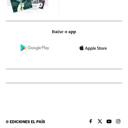
Baixe o app
©
EDICIONES EL PAÍS
EL PAÍS BRASIL EN
EL PAÍS BRASI
EL PAÍS B
EL PA