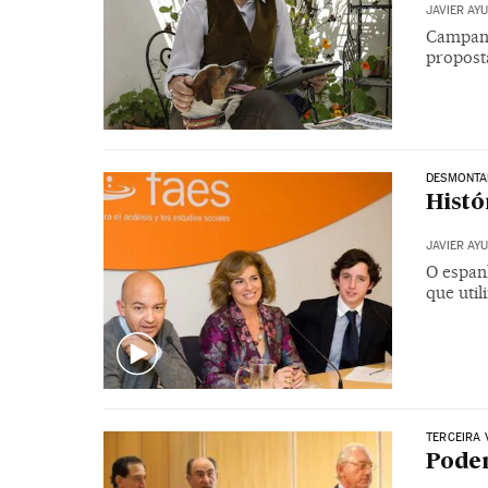
JAVIER AY
Campanh
propost
DESMONTA
Histó
JAVIER AY
O espanh
que uti
TERCEIRA 
Podem