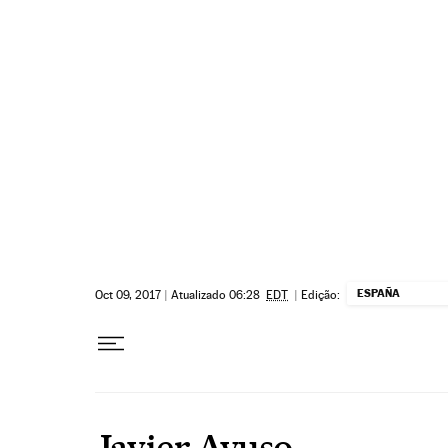
Pular para o conteúdo
ESPAÑA
Oct 09, 2017
|
Atualizado 06:28
EDT
|
Edição:
Javier Ayuso