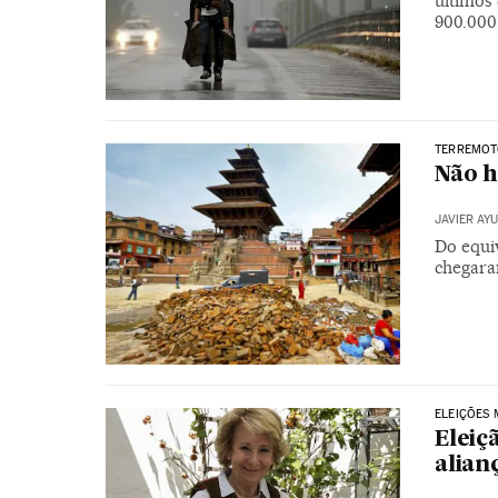
últimos
900.000
TERREMOT
Não h
JAVIER AY
Do equiv
chegara
ELEIÇÕES 
Eleiç
alian