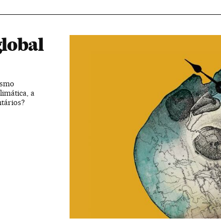
global
ismo
limática, a
tários?