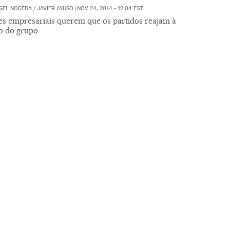
GEL NOCEDA
/
JAVIER AYUSO
|
NOV 24, 2014 - 12:04
EST
res empresariais querem que os partidos reajam à
o do grupo