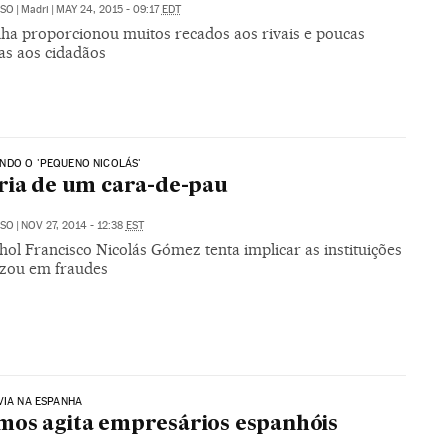
USO
|
Madri
|
MAY 24, 2015 - 09:17
EDT
a proporcionou muitos recados aos rivais e poucas
as aos cidadãos
NDO O 'PEQUENO NICOLÁS'
ria de um cara-de-pau
USO
|
NOV 27, 2014 - 12:38
EST
ol Francisco Nicolás Gómez tenta implicar as instituições
lizou em fraudes
VIA NA ESPANHA
os agita empresários espanhóis