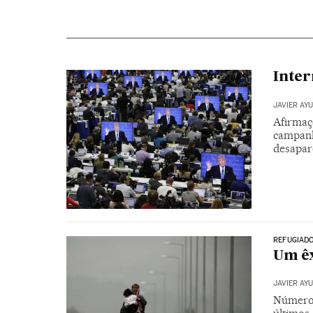
Inter
JAVIER AY
Afirmaç
campanha
desapar
REFUGIAD
Um êx
JAVIER AY
Número 