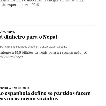
 dois anos Eles começaram a chegar à Europa, onde
 são esperados em 2015
O NO NEPAL
á dinheiro para o Nepal
USO
|
Katmandú (Enviado especial)
|
JUL 15, 2015 - 18:29
EDT
alente a 15,6 bilhões de reais para a reconstrução, só
m 288 milhões
MUNICIPAIS NA ESPANHA
ão espanhola define se partidos fazem
ças ou avançam sozinhos