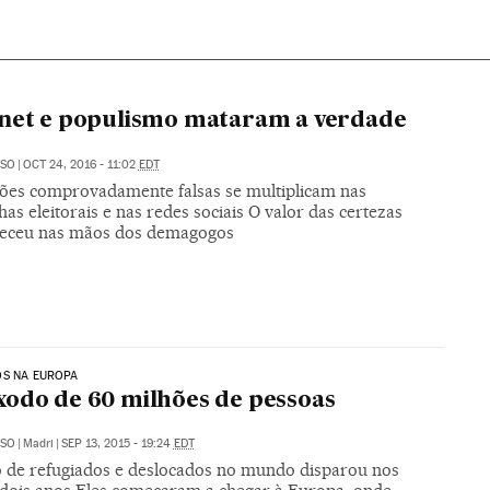
net e populismo mataram a verdade
USO
|
OCT 24, 2016 - 11:02
EDT
ões comprovadamente falsas se multiplicam nas
s eleitorais e nas redes sociais O valor das certezas
eceu nas mãos dos demagogos
OS NA EUROPA
odo de 60 milhões de pessoas
USO
|
Madri
|
SEP 13, 2015 - 19:24
EDT
de refugiados e deslocados no mundo disparou nos