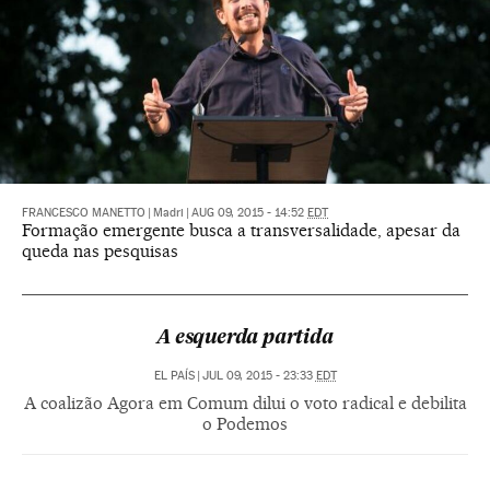
FRANCESCO MANETTO
|
Madri
|
AUG 09, 2015 - 14:52
EDT
Formação emergente busca a transversalidade, apesar da
queda nas pesquisas
A esquerda partida
EL PAÍS
|
JUL 09, 2015 - 23:33
EDT
A coalizão Agora em Comum dilui o voto radical e debilita
o Podemos