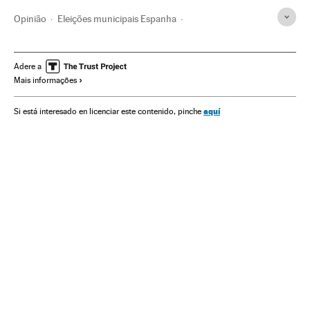
Opinião
Eleições municipais Espanha
Eleições municipais
Podemos
Espanha
Partidos políticos
Eleições
Política
Adere a
Mais informações
aquí
Si está interesado en licenciar este contenido, pinche