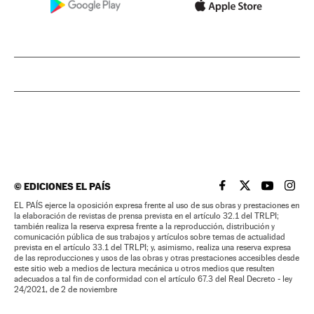
©
EDICIONES EL PAÍS
EL PAÍS BRASIL EN
EL PAÍS BRASI
EL PAÍS B
EL PA
EL PAÍS ejerce la oposición expresa frente al uso de sus obras y prestaciones en
la elaboración de revistas de prensa prevista en el artículo 32.1 del TRLPI;
también realiza la reserva expresa frente a la reproducción, distribución y
comunicación pública de sus trabajos y artículos sobre temas de actualidad
prevista en el artículo 33.1 del TRLPI; y, asimismo, realiza una reserva expresa
de las reproducciones y usos de las obras y otras prestaciones accesibles desde
este sitio web a medios de lectura mecánica u otros medios que resulten
adecuados a tal fin de conformidad con el artículo 67.3 del Real Decreto - ley
24/2021, de 2 de noviembre