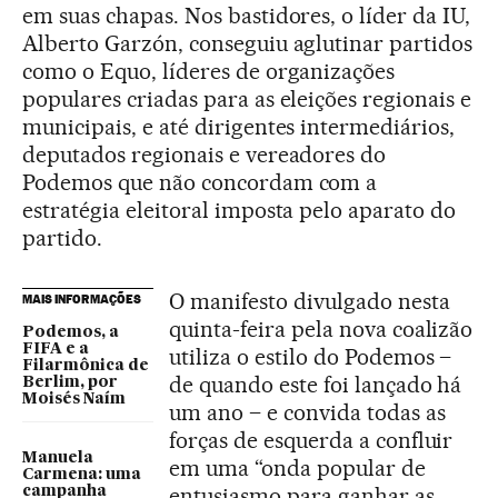
em suas chapas. Nos bastidores, o líder da IU,
Alberto Garzón, conseguiu aglutinar partidos
como o Equo, líderes de organizações
populares criadas para as eleições regionais e
municipais, e até dirigentes intermediários,
deputados regionais e vereadores do
Podemos que não concordam com a
estratégia eleitoral imposta pelo aparato do
partido.
O manifesto divulgado nesta
MAIS INFORMAÇÕES
quinta-feira pela nova coalizão
Podemos, a
FIFA e a
utiliza o estilo do Podemos –
Filarmônica de
de quando este foi lançado há
Berlim, por
Moisés Naím
um ano – e convida todas as
forças de esquerda a confluir
Manuela
em uma “onda popular de
Carmena: uma
entusiasmo para ganhar as
campanha