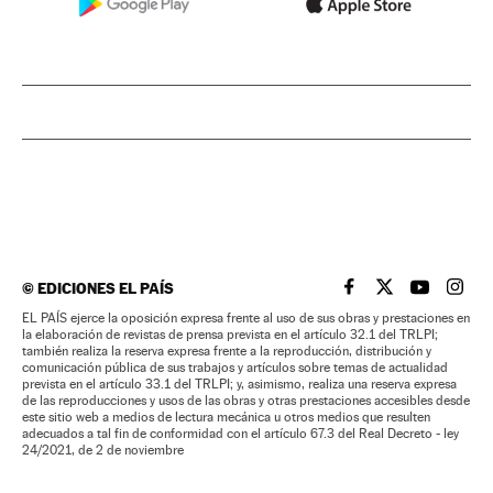
©
EDICIONES EL PAÍS
EL PAÍS BRASIL EN
EL PAÍS BRASI
EL PAÍS B
EL PA
EL PAÍS ejerce la oposición expresa frente al uso de sus obras y prestaciones en
la elaboración de revistas de prensa prevista en el artículo 32.1 del TRLPI;
también realiza la reserva expresa frente a la reproducción, distribución y
comunicación pública de sus trabajos y artículos sobre temas de actualidad
prevista en el artículo 33.1 del TRLPI; y, asimismo, realiza una reserva expresa
de las reproducciones y usos de las obras y otras prestaciones accesibles desde
este sitio web a medios de lectura mecánica u otros medios que resulten
adecuados a tal fin de conformidad con el artículo 67.3 del Real Decreto - ley
24/2021, de 2 de noviembre