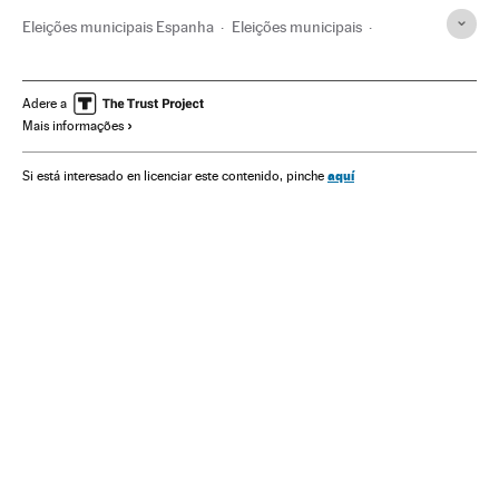
Eleições municipais Espanha
Eleições municipais
Elecciones Autonómicas 2015
Pactos pós-eleitorais
Resultados eleitorais
PP Espanha
PSOE
Adere a
Mais informações
Elecciones autonómicas
Pactos políticos
Crise partidos
Espanha
Partidos políticos
Eleições
Política
aquí
Si está interesado en licenciar este contenido, pinche
Administração pública