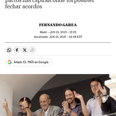
pactos nas capitais onde foi possível
fechar acordos
FERNANDO GAREA
Madri -
JUN
13, 2015 - 13:23
atualizado:
JUN
13, 2015 - 14:49
EDT
Compartir en Whatsapp
Compartir en Facebook
Compartir en Twitter
Desplegar Redes Sociales
Añadir EL PAÍS en Google