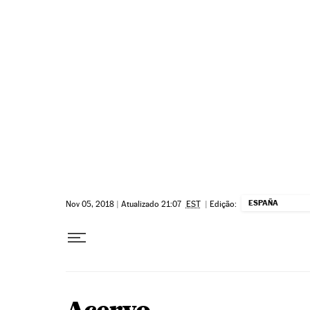
Pular para o conteúdo
ESPAÑA
Nov 05, 2018
|
Atualizado 21:07
EST
|
Edição: