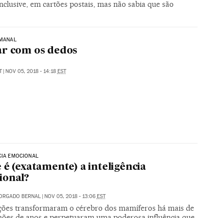
nclusive, em cartões postais, mas não sabia que são
EMANAL
r com os dedos
T
|
NOV 05, 2018 - 14:18
EST
CIA EMOCIONAL
 é (exatamente) a inteligência
ional?
MORGADO BERNAL
|
NOV 05, 2018 - 13:06
EST
ões transformaram o cérebro dos mamíferos há mais de
hões de anos e perpetuaram uma poderosa influência que