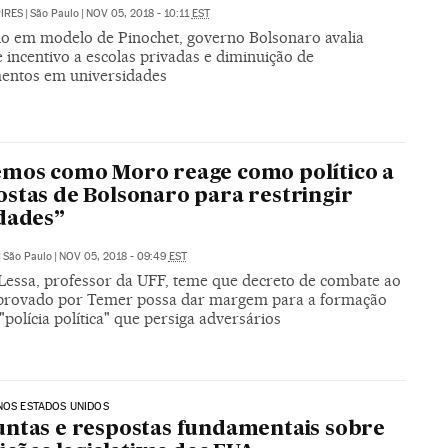
PIRES
|
São Paulo
|
NOV 05, 2018 - 10:11
EST
do em modelo de Pinochet, governo Bolsonaro avalia
 incentivo a escolas privadas e diminuição de
mentos em universidades
mos como Moro reage como político a
stas de Bolsonaro para restringir
dades”
|
São Paulo
|
NOV 05, 2018 - 09:49
EST
Lessa, professor da UFF, teme que decreto de combate ao
provado por Temer possa dar margem para a formação
polícia política" que persiga adversários
NOS ESTADOS UNIDOS
ntas e respostas fundamentais sobre