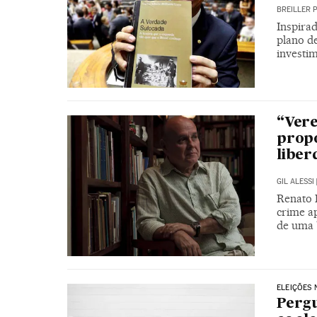
BREILLER 
Inspira
plano de
investi
“Vere
propo
liber
GIL ALESSI
Renato 
crime a
de uma "
ELEIÇÕES 
Pergu