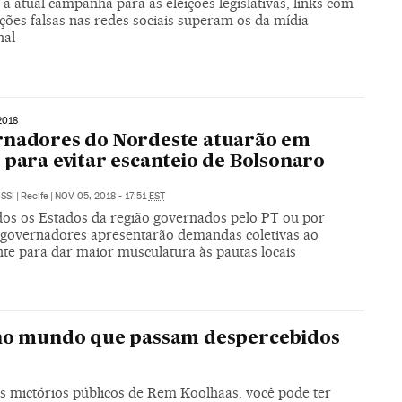
a atual campanha para as eleições legislativas, links com
ções falsas nas redes sociais superam os da mídia
nal
2018
rnadores do Nordeste atuarão em
 para evitar escanteio de Bolsonaro
SSI
|
Recife
|
NOV 05, 2018 - 17:51
EST
os os Estados da região governados pelo PT ou por
, governadores apresentarão demandas coletivas ao
nte para dar maior musculatura às pautas locais
 no mundo que passam despercebidos
os mictórios públicos de Rem Koolhaas, você pode ter