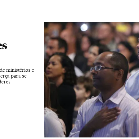
es
e ministérios e
terça para se
deres