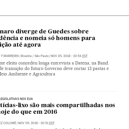
naro diverge de Guedes sobre
dência e nomeia só homens para
ição até agora
/
F.MARREIRO
|
Brasília / São Paulo
|
NOV 05, 2018 - 20:54
EST
te eleito concedeu longa entrevista a Datena, na Band.
de transição do futuro Governo deve cortar 13 pastas e
Meio Ambiente e Agricultura
LEGISLATIVAS NOS EUA
tícias-lixo são mais compartilhadas nos
oje do que em 2016
EZ COLOMÉ
|
NOV 05, 2018 - 20:51
EST