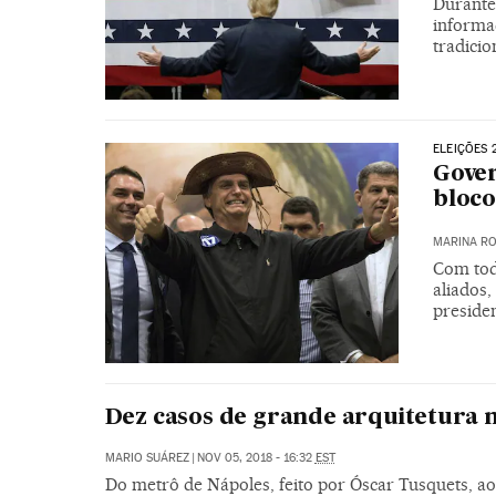
Durante 
informa
tradicio
ELEIÇÕES 
Gove
bloco
MARINA RO
Com tod
aliados
preside
Dez casos de grande arquitetura
MARIO SUÁREZ
|
NOV 05, 2018 - 16:32
EST
Do metrô de Nápoles, feito por Óscar Tusquets, a