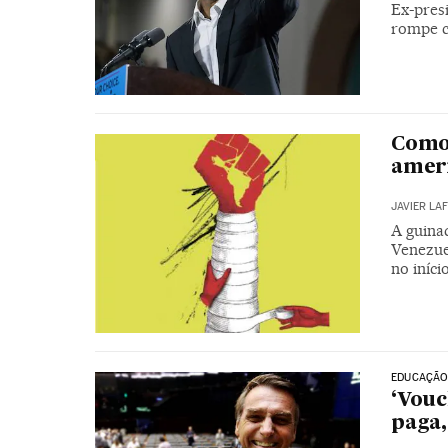
Ex-presi
rompe c
Como 
amer
JAVIER LA
A guinad
Venezue
no iníci
EDUCAÇÃ
‘Vouc
paga,