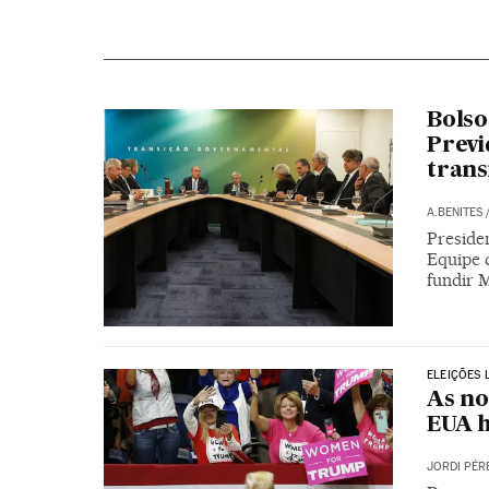
Bolso
Previ
trans
A.BENITES
Presiden
Equipe 
fundir 
ELEIÇÕES 
As no
EUA h
JORDI PÉR