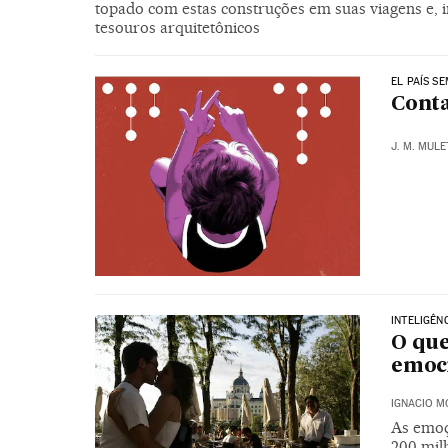
topado com estas construções em suas viagens e, i
tesouros arquitetônicos
EL PAÍS S
Conta
J. M. MULE
INTELIGÊN
O que
emoc
IGNACIO 
As emoç
200 mil