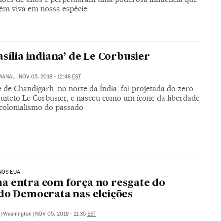
ém viva em nossa espécie
asília indiana’ de Le Corbusier
EMANAL
|
NOV 05, 2018 - 12:48
EST
 de Chandigarh, no norte da Índia, foi projetada do zero
quiteto Le Corbusier, e nasceu como um ícone da liberdade
 colonialismo do passado
NOS EUA
 entra com força no resgate do
do Democrata nas eleições
|
Washington
|
NOV 05, 2018 - 11:35
EST