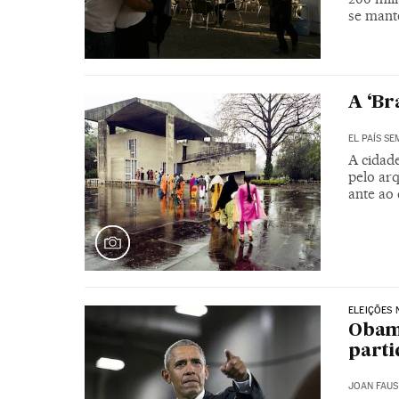
se mant
A ‘Br
EL PAÍS S
A cidade
pelo ar
ante ao
ELEIÇÕES 
Obama
parti
JOAN FAUS