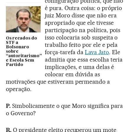
configuração política, que não
é pura. Outra coisa: o próprio
juiz Moro disse que não era
apropriado que ele tivesse
participação na política, pois
isso colocaria sob suspeita o
Os recados do
STF a
trabalho feito por ele e pela
Bolsonaro
força-tarefa da
Lava Jato
. Ele
sobre
“autoritarismo”
admitia que essa escolha teria
e Escola Sem
Partido
implicações, e uma delas é
colocar em dúvida as
motivações que estiveram permeando a
operação.
P.
Simbolicamente o que Moro significa para
o Governo?
R.
O presidente eleito recuperou um mote