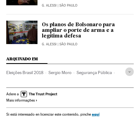
G. ALESSI
| SÃO PAULO
Os planos de Bolsonaro para
ampliar o porte de arma e a
legítima defesa
G. ALESSI
| SÃO PAULO
ARQUIVADO EM
Eleições Brasil 2018
Sergio Moro
Segurança Pública
MST
Onyx Lorenzoni
Escola Sem Partido
Eleições Brasil
Jair Bolsonaro
Adere a
Mais informações
Ministério da Justiça e Segurança Pública
Ordem pública
Segurança civil
Partidos conservadores
Conservadores
aquí
Si está interesado en licenciar este contenido, pinche
Eleições
Governo Brasil
Governo
Ministérios
Partidos políticos
Ideologias
Administração Estado