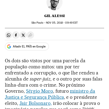
GIL ALESSI
São Paulo -
NOV
05, 2018 - 09:49
EST
Compartir en Whatsapp
Compartir en Facebook
Compartir en Twitter
Desplegar Redes Sociales
Añadir EL PAÍS en Google
Os dois são vistos por uma parcela da
população como mitos: um por ter
enfrentado a corrupção, o que lhe rendeu a
alcunha de
super-juiz
, e o outro por suas falas
linha-dura com o crime. No próximo
Governo,
Sérgio Moro
, futuro
ministro da
Justiça e Segurança Pública
, e o presidente
eleito,
Jair Bolsonaro,
irão colocar à prova o