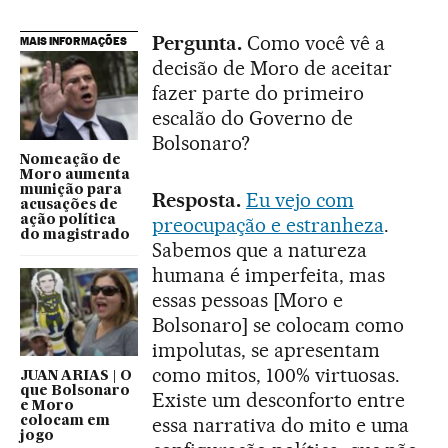
Pergunta.
Como você vê a
MAIS INFORMAÇÕES
decisão de Moro de aceitar
fazer parte do primeiro
escalão do Governo de
Bolsonaro?
Nomeação de
Moro aumenta
munição para
Resposta.
Eu vejo com
acusações de
ação política
preocupação e estranheza
.
do magistrado
Sabemos que a natureza
humana é imperfeita, mas
essas pessoas [Moro e
Bolsonaro] se colocam como
impolutas, se apresentam
como mitos, 100% virtuosas.
JUAN ARIAS | O
que Bolsonaro
Existe um desconforto entre
e Moro
essa narrativa do mito e uma
colocam em
jogo