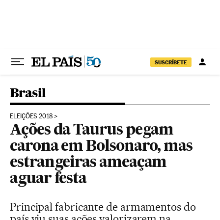
Pular para o conteúdo
SUSCRÍBETE
Brasil
ELEIÇÕES 2018
Ações da Taurus pegam
carona em Bolsonaro, mas
estrangeiras ameaçam
aguar festa
Principal fabricante de armamentos do
país viu suas ações valorizarem na