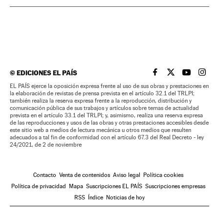
©
EDICIONES EL PAÍS
EL PAÍS BRASIL EN
EL PAÍS BRASI
EL PAÍS B
EL PA
EL PAÍS ejerce la oposición expresa frente al uso de sus obras y prestaciones en
la elaboración de revistas de prensa prevista en el artículo 32.1 del TRLPI;
también realiza la reserva expresa frente a la reproducción, distribución y
comunicación pública de sus trabajos y artículos sobre temas de actualidad
prevista en el artículo 33.1 del TRLPI; y, asimismo, realiza una reserva expresa
de las reproducciones y usos de las obras y otras prestaciones accesibles desde
este sitio web a medios de lectura mecánica u otros medios que resulten
adecuados a tal fin de conformidad con el artículo 67.3 del Real Decreto - ley
24/2021, de 2 de noviembre
Contacto
Venta de contenidos
Aviso legal
Política cookies
Política de privacidad
Mapa
Suscripciones EL PAÍS
Suscripciones empresas
RSS
Índice
Noticias de hoy