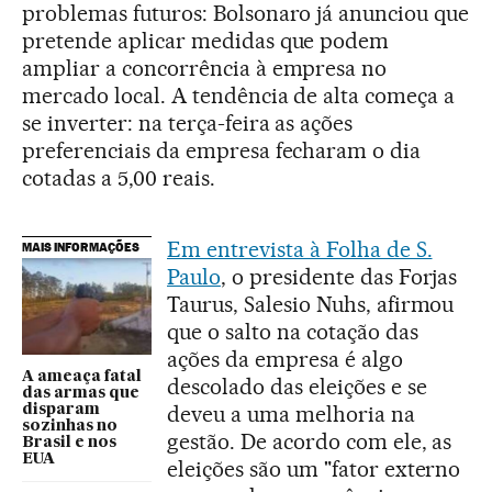
problemas futuros: Bolsonaro já anunciou que
pretende aplicar medidas que podem
ampliar a concorrência à empresa no
mercado local. A tendência de alta começa a
se inverter: na terça-feira as ações
preferenciais da empresa fecharam o dia
cotadas a 5,00 reais.
Em entrevista à Folha de S.
MAIS INFORMAÇÕES
Paulo
, o presidente das Forjas
Taurus, Salesio Nuhs, afirmou
que o salto na cotação das
ações da empresa é algo
A ameaça fatal
descolado das eleições e se
das armas que
deveu a uma melhoria na
disparam
sozinhas no
gestão. De acordo com ele, as
Brasil e nos
EUA
eleições são um "fator externo