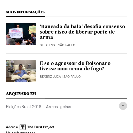
MAIS INFORMAÇÕES
‘Bancada da bala’ desafia consenso
sobre risco de liberar porte de
arma
GIL ALESSI
| SÃO PAULO
E se o agressor de Bolsonaro
tivesse uma arma de fogo?
BEATRIZ JUCÁ
| SÃO PAULO
ARQUIVADO EM
Eleições Brasil 2018
Armas ligeiras
Estatuto Desarmamento
Taurus Armas
Eleições Brasil
Jair Bolsonaro
Armas de fogo
Decretos
Adere a
Mais informações