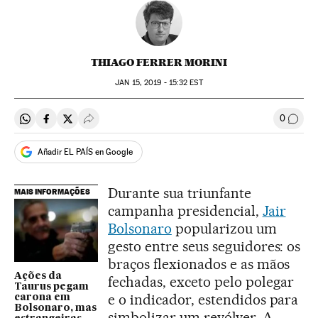
THIAGO FERRER MORINI
JAN
15, 2019 - 15:32
EST
0
Compartir en Whatsapp
Compartir en Facebook
Compartir en Twitter
Desplegar Redes Sociales
Comen
Añadir EL PAÍS en Google
Durante sua triunfante
MAIS INFORMAÇÕES
campanha presidencial,
Jair
Bolsonaro
popularizou um
gesto entre seus seguidores: os
braços flexionados e as mãos
Ações da
fechadas, exceto pelo polegar
Taurus pegam
e o indicador, estendidos para
carona em
Bolsonaro, mas
simbolizar um revólver. A