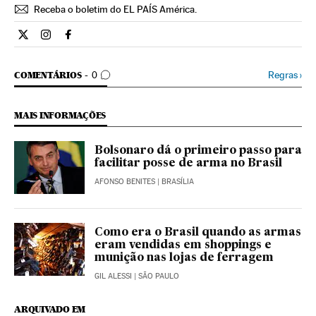
Receba o boletim do EL PAÍS América.
Economia El País Brasil en Twitter
Economia El País Brasil en Instagram
Economia El País Brasil en Facebook
COMENTÁRIOS
Regras
›
COMENTÁRIOS
0
MAIS INFORMAÇÕES
Bolsonaro dá o primeiro passo para
facilitar posse de arma no Brasil
AFONSO BENITES
| BRASÍLIA
Como era o Brasil quando as armas
eram vendidas em shoppings e
munição nas lojas de ferragem
GIL ALESSI
| SÃO PAULO
ARQUIVADO EM