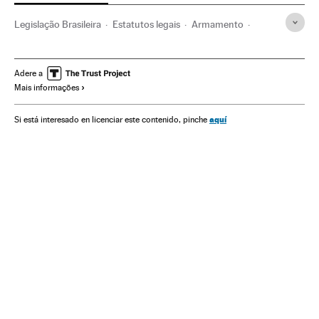
Legislação Brasileira
Estatutos legais
Armamento
Brasil
Governo Brasil
Defesa
América do Sul
América Latina
Governo
Empresas
Multilatinas
Adere a
Mais informações
Bancada da Bala
Estatuto Desarmamento
Armas de fogo
Jair Bolsonaro
Bancada BBB
aquí
Si está interesado en licenciar este contenido, pinche
Decretos
Presidente Brasil
Presidência Brasil
América
Administração Estado
Economia
Administração pública
Política
Legislação
Negocios