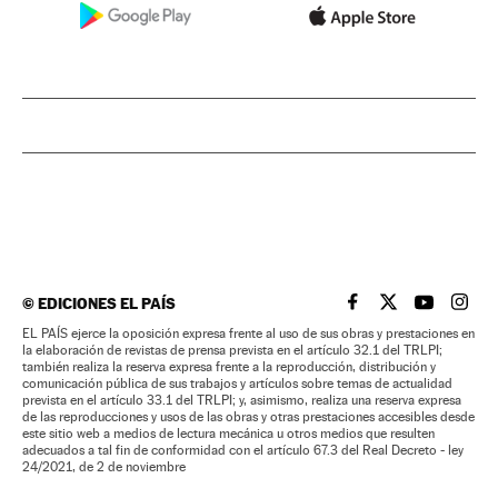
©
EDICIONES EL PAÍS
EL PAÍS BRASIL EN
EL PAÍS BRASI
EL PAÍS B
EL PA
EL PAÍS ejerce la oposición expresa frente al uso de sus obras y prestaciones en
la elaboración de revistas de prensa prevista en el artículo 32.1 del TRLPI;
también realiza la reserva expresa frente a la reproducción, distribución y
comunicación pública de sus trabajos y artículos sobre temas de actualidad
prevista en el artículo 33.1 del TRLPI; y, asimismo, realiza una reserva expresa
de las reproducciones y usos de las obras y otras prestaciones accesibles desde
este sitio web a medios de lectura mecánica u otros medios que resulten
adecuados a tal fin de conformidad con el artículo 67.3 del Real Decreto - ley
24/2021, de 2 de noviembre