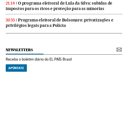
O programa eleitoral de Lula da Silva: subidas de
21:14
impostos para os ricos e proteção para as minorias
Programa eleitoral de Bolsonaro: privatizações e
20:55
privilégios legais para a Polícia
NEWSLETTERS
Receba o boletim diário do EL PAÍS Brasil
APÚNTATE
NEWSLETTERS
Boletín de América
Cada semana en tu cuenta de correo una selección de las noticias,
reportajes y análisis de los periodistas de EL PAÍS con los acontecimientos
más relevantes del continente.