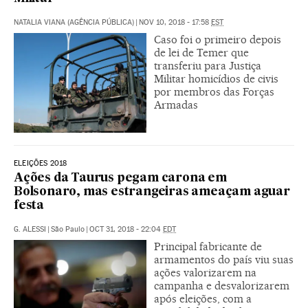
NATALIA VIANA (AGÊNCIA PÚBLICA)
|
NOV 10, 2018 - 17:58
EST
Caso foi o primeiro depois
de lei de Temer que
transferiu para Justiça
Militar homicídios de civis
por membros das Forças
Armadas
ELEIÇÕES 2018
Ações da Taurus pegam carona em
Bolsonaro, mas estrangeiras ameaçam aguar
festa
G. ALESSI
|
São Paulo
|
OCT 31, 2018 - 22:04
EDT
Principal fabricante de
armamentos do país viu suas
ações valorizarem na
campanha e desvalorizarem
após eleições, com a