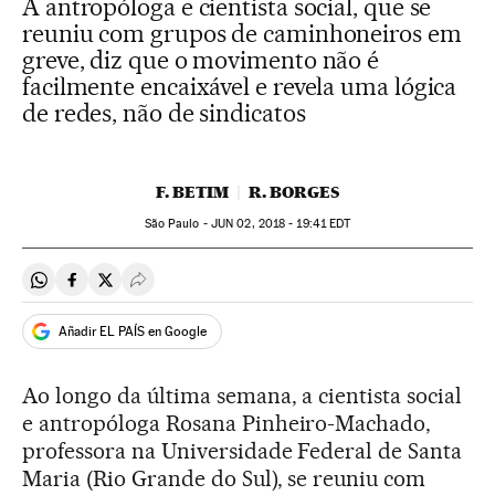
A antropóloga e cientista social, que se
reuniu com grupos de caminhoneiros em
greve, diz que o movimento não é
facilmente encaixável e revela uma lógica
de redes, não de sindicatos
F. BETIM
R. BORGES
São Paulo -
JUN
02, 2018 - 19:41
EDT
Compartir en Whatsapp
Compartir en Facebook
Compartir en Twitter
Desplegar Redes Sociales
Añadir EL PAÍS en Google
Ao longo da última semana, a cientista social
e antropóloga Rosana Pinheiro-Machado,
professora na Universidade Federal de Santa
Maria (Rio Grande do Sul), se reuniu com