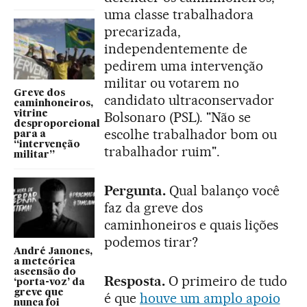
uma classe trabalhadora
precarizada,
independentemente de
pedirem uma intervenção
militar ou votarem no
Greve dos
candidato ultraconservador
caminhoneiros,
vitrine
Bolsonaro (PSL). "Não se
desproporcional
escolhe trabalhador bom ou
para a
“intervenção
trabalhador ruim".
militar”
Pergunta.
Qual balanço você
faz da greve dos
caminhoneiros e quais lições
podemos tirar?
André Janones,
a meteórica
ascensão do
Resposta.
O primeiro de tudo
‘porta-voz’ da
greve que
é que
houve um amplo apoio
nunca foi