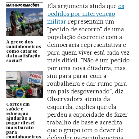
Ela argumenta ainda que
os
MAIS INFORMAÇÕES
pedidos por intervenção
militar
representam um
"pedido de socorro" de uma
população descrente com a
A greve dos
democracia representativa e
caminhoneiros
para quem viver está cada vez
como catarse
da insatisfação
mais difícil. "Não é um pedido
social?
por uma nova ditadura, mas
sim para parar com a
roubalheira e dar rumo para
um país desgovernado", diz.
Observadora atenta da
Cortes em
esquerda, explica que ela
saúde e
perdeu a capacidade de fazer
educação
ajudarão a
trabalho de base e acredita
pagar diesel
mais barato
que o grupo tem o dever de
para
defender os caminhoneiros,
caminhoneiros