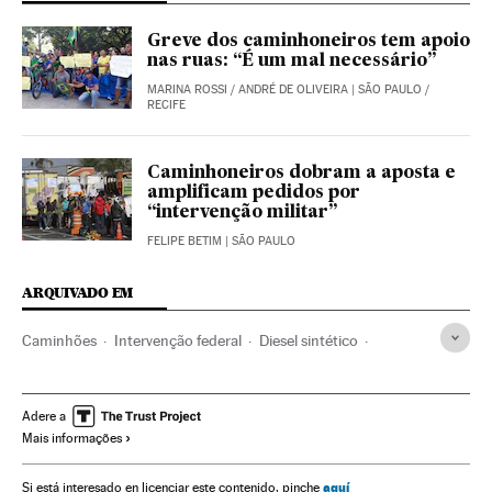
Greve dos caminhoneiros tem apoio
nas ruas: “É um mal necessário”
MARINA ROSSI
/
ANDRÉ DE OLIVEIRA
| SÃO PAULO /
RECIFE
Caminhoneiros dobram a aposta e
amplificam pedidos por
“intervenção militar”
FELIPE BETIM
| SÃO PAULO
ARQUIVADO EM
Caminhões
Intervenção federal
Diesel sintético
Preço gasolina
Decretos
Administração militar
Michel Temer
Preço combustíveis
Adere a
Mais informações
Combustíveis sintéticos
Gasolina
Petrobras
Combustíveis
Greves
Petróleo
Combustíveis fósseis
aquí
Si está interesado en licenciar este contenido, pinche