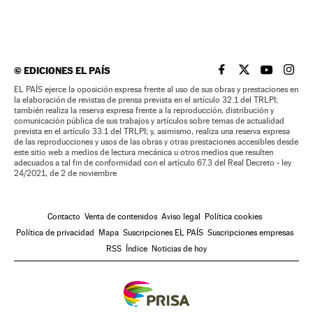
©
EDICIONES EL PAÍS
EL PAÍS BRASIL EN
EL PAÍS BRASI
EL PAÍS B
EL PA
EL PAÍS ejerce la oposición expresa frente al uso de sus obras y prestaciones en
la elaboración de revistas de prensa prevista en el artículo 32.1 del TRLPI;
también realiza la reserva expresa frente a la reproducción, distribución y
comunicación pública de sus trabajos y artículos sobre temas de actualidad
prevista en el artículo 33.1 del TRLPI; y, asimismo, realiza una reserva expresa
de las reproducciones y usos de las obras y otras prestaciones accesibles desde
este sitio web a medios de lectura mecánica u otros medios que resulten
adecuados a tal fin de conformidad con el artículo 67.3 del Real Decreto - ley
24/2021, de 2 de noviembre
Contacto
Venta de contenidos
Aviso legal
Política cookies
Política de privacidad
Mapa
Suscripciones EL PAÍS
Suscripciones empresas
RSS
Índice
Noticias de hoy