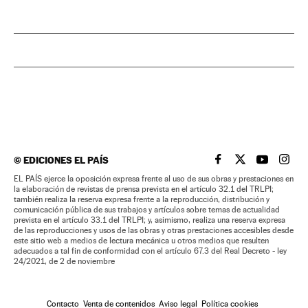
©
EDICIONES EL PAÍS
EL PAÍS BRASIL EN
EL PAÍS BRASI
EL PAÍS B
EL PA
EL PAÍS ejerce la oposición expresa frente al uso de sus obras y prestaciones en
la elaboración de revistas de prensa prevista en el artículo 32.1 del TRLPI;
también realiza la reserva expresa frente a la reproducción, distribución y
comunicación pública de sus trabajos y artículos sobre temas de actualidad
prevista en el artículo 33.1 del TRLPI; y, asimismo, realiza una reserva expresa
de las reproducciones y usos de las obras y otras prestaciones accesibles desde
este sitio web a medios de lectura mecánica u otros medios que resulten
adecuados a tal fin de conformidad con el artículo 67.3 del Real Decreto - ley
24/2021, de 2 de noviembre
Contacto
Venta de contenidos
Aviso legal
Política cookies