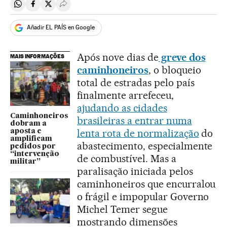
Compartir en Whatsapp
Compartir en Facebook
Compartir en Twitter
Desplegar Redes Sociales
Añadir EL PAÍS en Google
Após nove dias de
greve dos
MAIS INFORMAÇÕES
caminhoneiros
, o bloqueio
total de estradas pelo país
finalmente arrefeceu,
ajudando as cidades
Caminhoneiros
brasileiras a entrar numa
dobram a
lenta rota de normalização
do
aposta e
amplificam
abastecimento, especialmente
pedidos por
“intervenção
de combustível. Mas a
militar”
paralisação iniciada pelos
caminhoneiros que encurralou
o frágil e impopular Governo
Michel Temer segue
mostrando dimensões