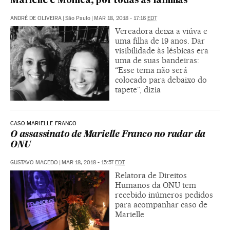
Marielle e Monica, por todas as famílias
ANDRÉ DE OLIVEIRA
|
São Paulo
|
MAR 18, 2018 - 17:16
EDT
Vereadora deixa a viúva e
uma filha de 19 anos. Dar
visibilidade às lésbicas era
uma de suas bandeiras:
“Esse tema não será
colocado para debaixo do
tapete”, dizia
CASO MARIELLE FRANCO
O assassinato de Marielle Franco no radar da
ONU
GUSTAVO MACEDO
|
MAR 18, 2018 - 15:57
EDT
Relatora de Direitos
Humanos da ONU tem
recebido inúmeros pedidos
para acompanhar caso de
Marielle