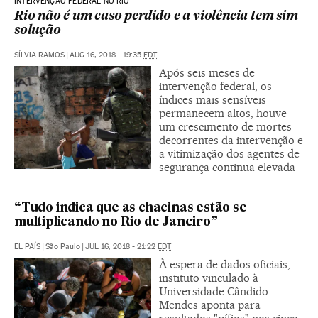
INTERVENÇÃO FEDERAL NO RIO
Rio não é um caso perdido e a violência tem sim
solução
SÍLVIA RAMOS
|
AUG 16, 2018 - 19:35
EDT
Após seis meses de
intervenção federal, os
índices mais sensíveis
permanecem altos, houve
um crescimento de mortes
decorrentes da intervenção e
a vitimização dos agentes de
segurança continua elevada
“Tudo indica que as chacinas estão se
multiplicando no Rio de Janeiro”
EL PAÍS
|
São Paulo
|
JUL 16, 2018 - 21:22
EDT
À espera de dados oficiais,
instituto vinculado à
Universidade Cândido
Mendes aponta para