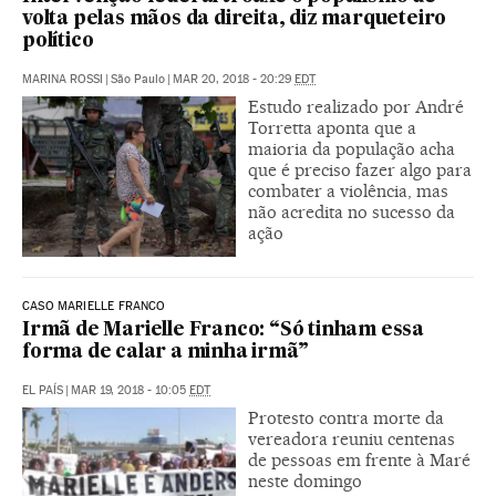
volta pelas mãos da direita, diz marqueteiro
político
MARINA ROSSI
|
São Paulo
|
MAR 20, 2018 - 20:29
EDT
Estudo realizado por André
Torretta aponta que a
maioria da população acha
que é preciso fazer algo para
combater a violência, mas
não acredita no sucesso da
ação
CASO MARIELLE FRANCO
Irmã de Marielle Franco: “Só tinham essa
forma de calar a minha irmã”
EL PAÍS
|
MAR 19, 2018 - 10:05
EDT
Protesto contra morte da
vereadora reuniu centenas
de pessoas em frente à Maré
neste domingo