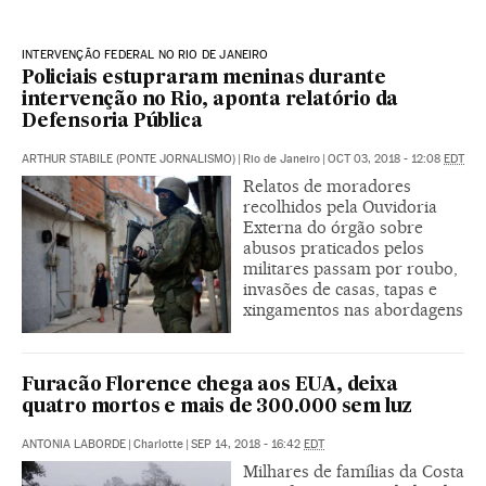
INTERVENÇÃO FEDERAL NO RIO DE JANEIRO
Policiais estupraram meninas durante
intervenção no Rio, aponta relatório da
Defensoria Pública
ARTHUR STABILE (PONTE JORNALISMO)
|
Rio de Janeiro
|
OCT 03, 2018 - 12:08
EDT
Relatos de moradores
recolhidos pela Ouvidoria
Externa do órgão sobre
abusos praticados pelos
militares passam por roubo,
invasões de casas, tapas e
xingamentos nas abordagens
Furacão Florence chega aos EUA, deixa
quatro mortos e mais de 300.000 sem luz
ANTONIA LABORDE
|
Charlotte
|
SEP 14, 2018 - 16:42
EDT
Milhares de famílias da Costa