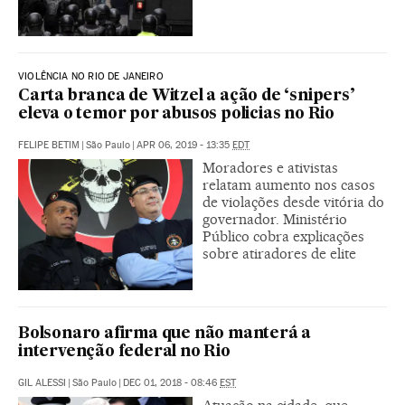
VIOLÊNCIA NO RIO DE JANEIRO
Carta branca de Witzel a ação de ‘snipers’
eleva o temor por abusos policias no Rio
FELIPE BETIM
|
São Paulo
|
APR 06, 2019 - 13:35
EDT
Moradores e ativistas
relatam aumento nos casos
de violações desde vitória do
governador. Ministério
Público cobra explicações
sobre atiradores de elite
Bolsonaro afirma que não manterá a
intervenção federal no Rio
GIL ALESSI
|
São Paulo
|
DEC 01, 2018 - 08:46
EST