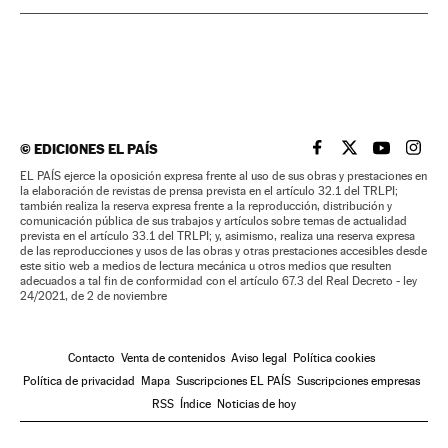
©
EDICIONES EL PAÍS
EL PAÍS BRASIL EN
EL PAÍS BRASI
EL PAÍS B
EL PA
EL PAÍS ejerce la oposición expresa frente al uso de sus obras y prestaciones en
la elaboración de revistas de prensa prevista en el artículo 32.1 del TRLPI;
también realiza la reserva expresa frente a la reproducción, distribución y
comunicación pública de sus trabajos y artículos sobre temas de actualidad
prevista en el artículo 33.1 del TRLPI; y, asimismo, realiza una reserva expresa
de las reproducciones y usos de las obras y otras prestaciones accesibles desde
este sitio web a medios de lectura mecánica u otros medios que resulten
adecuados a tal fin de conformidad con el artículo 67.3 del Real Decreto - ley
24/2021, de 2 de noviembre
Contacto
Venta de contenidos
Aviso legal
Política cookies
Política de privacidad
Mapa
Suscripciones EL PAÍS
Suscripciones empresas
RSS
Índice
Noticias de hoy