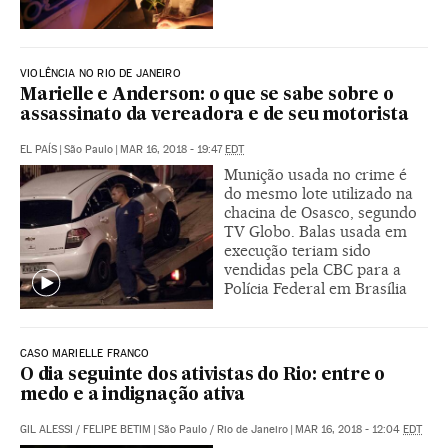
VIOLÊNCIA NO RIO DE JANEIRO
Marielle e Anderson: o que se sabe sobre o
assassinato da vereadora e de seu motorista
EL PAÍS
|
São Paulo
|
MAR 16, 2018 - 19:47
EDT
Munição usada no crime é
do mesmo lote utilizado na
chacina de Osasco, segundo
TV Globo. Balas usada em
execução teriam sido
vendidas pela CBC para a
Polícia Federal em Brasília
CASO MARIELLE FRANCO
O dia seguinte dos ativistas do Rio: entre o
medo e a indignação ativa
GIL ALESSI
/
FELIPE BETIM
|
São Paulo / Rio de Janeiro
|
MAR 16, 2018 - 12:04
EDT