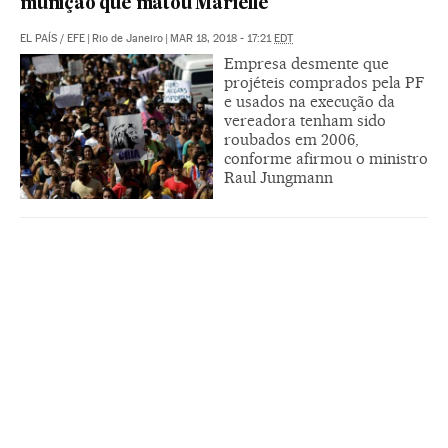
munição que matou Marielle
EL PAÍS
/
EFE
|
Rio de Janeiro
|
MAR 18, 2018 - 17:21
EDT
Empresa desmente que
projéteis comprados pela PF
e usados na execução da
vereadora tenham sido
roubados em 2006,
conforme afirmou o ministro
Raul Jungmann