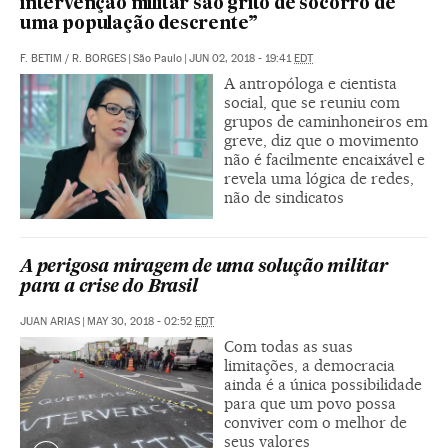
intervenção militar são grito de socorro de
uma população descrente”
F. BETIM
/
R. BORGES
|
São Paulo
|
JUN 02, 2018 - 19:41
EDT
A antropóloga e cientista
social, que se reuniu com
grupos de caminhoneiros em
greve, diz que o movimento
não é facilmente encaixável e
revela uma lógica de redes,
não de sindicatos
A perigosa miragem de uma solução militar
para a crise do Brasil
JUAN ARIAS
|
MAY 30, 2018 - 02:52
EDT
Com todas as suas
limitações, a democracia
ainda é a única possibilidade
para que um povo possa
conviver com o melhor de
seus valores