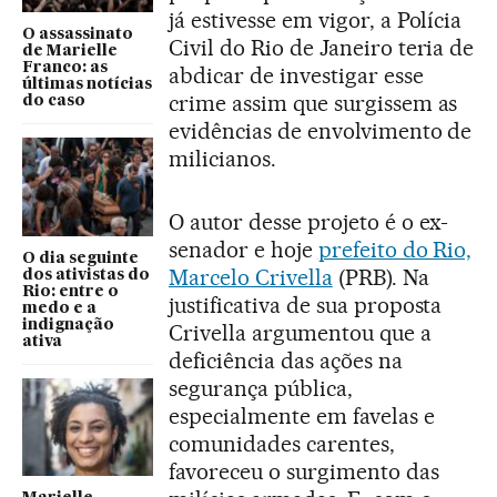
já estivesse em vigor, a Polícia
O assassinato
Civil do Rio de Janeiro teria de
de Marielle
Franco: as
abdicar de investigar esse
últimas notícias
crime assim que surgissem as
do caso
evidências de envolvimento de
milicianos.
O autor desse projeto é o ex-
senador e hoje
prefeito do Rio,
O dia seguinte
Marcelo Crivella
(PRB). Na
dos ativistas do
Rio: entre o
justificativa de sua proposta
medo e a
indignação
Crivella argumentou que a
ativa
deficiência das ações na
segurança pública,
especialmente em favelas e
comunidades carentes,
favoreceu o surgimento das