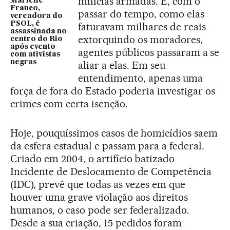
milícias armadas. E, com o
Marielle
Franco,
passar do tempo, como elas
vereadora do
PSOL, é
faturavam milhares de reais
assassinada no
extorquindo os moradores,
centro do Rio
após evento
agentes públicos passaram a se
com ativistas
negras
aliar a elas. Em seu
entendimento, apenas uma
força de fora do Estado poderia investigar os
crimes com certa isenção.
Hoje, pouquíssimos casos de homicídios saem
da esfera estadual e passam para a federal.
Criado em 2004, o artifício batizado
Incidente de Deslocamento de Competência
(IDC), prevê que todas as vezes em que
houver uma grave violação aos direitos
humanos, o caso pode ser federalizado.
Desde a sua criação, 15 pedidos foram