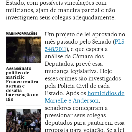
Estado, com possíveis vinculações com
milicianos, ajam de maneira parcial e não
investiguem seus colegas adequadamente.
Um projeto de lei aprovado no
MAIS INFORMAÇÕES
mês passado pelo Senado (
PLS
548/2011
), e que espera a
análise da Câmara dos
Deputados, prevê essa
Assassinato
mudança legislativa. Hoje
político de
esses crimes são investigados
Marielle
Franco reativa
pela Polícia Civil de cada
as ruas e
desafia
Estado. Após os
homicídios de
intervenção no
Marielle e Anderson
,
Rio
senadores começaram a
pressionar seus colegas
deputados para pautarem essa
proposta para votação. Se a lei