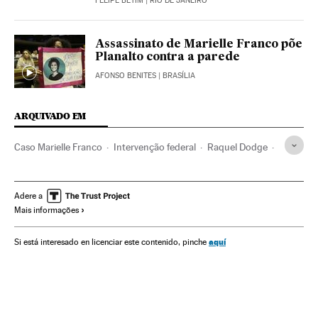
FELIPE BETIM
| RIO DE JANEIRO
Assassinato de Marielle Franco põe
Planalto contra a parede
AFONSO BENITES
| BRASÍLIA
ARQUIVADO EM
Caso Marielle Franco
Intervenção federal
Raquel Dodge
Marielle Franco
Administração militar
Decretos
Rio de Janeiro
Estado Rio de Janeiro
Adere a
Mais informações
Atividade legislativa
Casos judiciais
Assassinatos
Parlamento
Brasil
Acontecimentos
Defesa
aquí
Si está interesado en licenciar este contenido, pinche
América do Sul
América Latina
Delitos
América
Justiça
Política