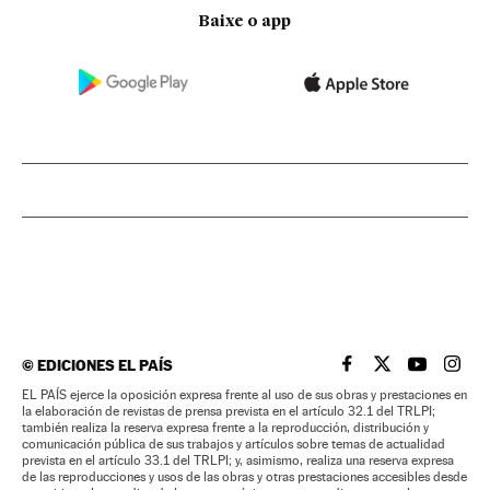
Baixe o app
©
EDICIONES EL PAÍS
EL PAÍS BRASIL EN
EL PAÍS BRASI
EL PAÍS B
EL PA
EL PAÍS ejerce la oposición expresa frente al uso de sus obras y prestaciones en
la elaboración de revistas de prensa prevista en el artículo 32.1 del TRLPI;
también realiza la reserva expresa frente a la reproducción, distribución y
comunicación pública de sus trabajos y artículos sobre temas de actualidad
prevista en el artículo 33.1 del TRLPI; y, asimismo, realiza una reserva expresa
de las reproducciones y usos de las obras y otras prestaciones accesibles desde