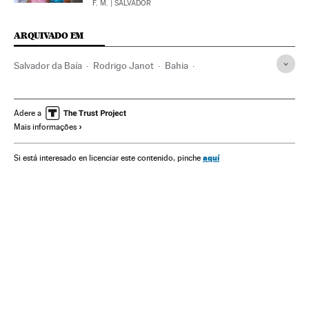
F. M.
| SALVADOR
ARQUIVADO EM
Salvador da Baía
Rodrigo Janot
Bahia
Violência policial
Justiça Estadual
Ação policial
Brasil
Polícia
Tribunais
América do Sul
América Latina
Adere a
Mais informações
Força segurança
Poder judicial
América
Justiça
aquí
Si está interesado en licenciar este contenido, pinche