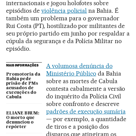
internacionais e jogou holofotes sobre
episódios de
violência policial
na Bahia. É
também um problema para o governador
Rui Costa (PT), hostilizado por militantes de
seu próprio partido em junho por respaldar a
cúpula da segurança e da Polícia Militar no
episódio.
A volumosa denúncia do
MAIS INFORMAÇÕES
Ministério Público
da Bahia
Promotoria da
Bahia pede
sobre as mortes de Cabula
prisão de PMs
contesta cabalmente a versão
acusados de
execuções do
do inquérito da Polícia Civil
Cabula
sobre confronto e descreve
padrões de execução sumária
ELIANE BRUM:
— por exemplo, a quantidade
O morto que
denunciou o
de tiros e a posição dos
repórter
disparos que atingiram os