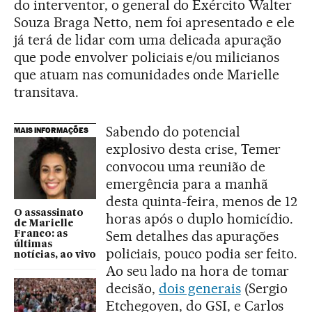
do interventor, o general do Exército Walter
Souza Braga Netto, nem foi apresentado e ele
já terá de lidar com uma delicada apuração
que pode envolver policiais e/ou milicianos
que atuam nas comunidades onde Marielle
transitava.
Sabendo do potencial
MAIS INFORMAÇÕES
explosivo desta crise, Temer
convocou uma reunião de
emergência para a manhã
desta quinta-feira, menos de 12
O assassinato
horas após o duplo homicídio.
de Marielle
Sem detalhes das apurações
Franco: as
últimas
policiais, pouco podia ser feito.
notícias, ao vivo
Ao seu lado na hora de tomar
decisão,
dois generais
(Sergio
Etchegoyen, do GSI, e Carlos