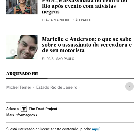
PSOL, é assassinada no centro do
Rio após evento com ativistas
negras
FLÁVIA MARREIRO
| SÃO PAULO
Marielle e Anderson: o que se sabe
sobre o assassinato da vereadora e
de seu motorista
EL PAÍS
| SÃO PAULO
ARQUIVADO EM
Michel Temer
Estado Rio de Janeiro
Atividade legislativa
Assassinatos
Parlamento
Brasil
Defesa
Partidos políticos
América do Sul
Adere a
Mais informações
América Latina
Caso Marielle Franco
América
Justiça
Política
Intervenção federal
PSOL
Brasília
aquí
Si está interesado en licenciar este contenido, pinche
Marielle Franco
Administração militar
Decretos