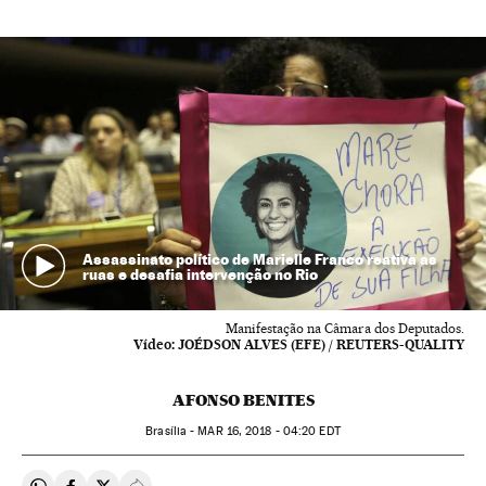
Assassinato político de Marielle Franco reativa as
ruas e desafia intervenção no Rio
Manifestação na Câmara dos Deputados.
Vídeo:
JOÉDSON ALVES (EFE) / REUTERS-QUALITY
AFONSO BENITES
Brasília -
MAR
16, 2018 - 04:20
EDT