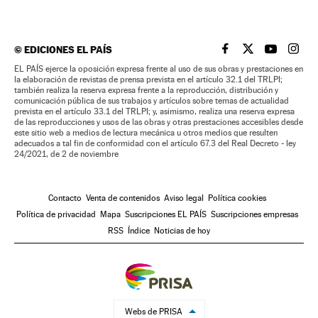
©
EDICIONES EL PAÍS
EL PAÍS BRASIL EN
EL PAÍS BRASI
EL PAÍS B
EL PA
EL PAÍS ejerce la oposición expresa frente al uso de sus obras y prestaciones en
la elaboración de revistas de prensa prevista en el artículo 32.1 del TRLPI;
también realiza la reserva expresa frente a la reproducción, distribución y
comunicación pública de sus trabajos y artículos sobre temas de actualidad
prevista en el artículo 33.1 del TRLPI; y, asimismo, realiza una reserva expresa
de las reproducciones y usos de las obras y otras prestaciones accesibles desde
este sitio web a medios de lectura mecánica u otros medios que resulten
adecuados a tal fin de conformidad con el artículo 67.3 del Real Decreto - ley
24/2021, de 2 de noviembre
Contacto
Venta de contenidos
Aviso legal
Política cookies
Política de privacidad
Mapa
Suscripciones EL PAÍS
Suscripciones empresas
RSS
Índice
Noticias de hoy
Webs de PRISA