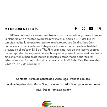
©
EDICIONES EL PAÍS
EL PAÍS BRASIL EN
EL PAÍS BRASI
EL PAÍS B
EL PA
EL PAÍS ejerce la oposición expresa frente al uso de sus obras y prestaciones en
la elaboración de revistas de prensa prevista en el artículo 32.1 del TRLPI;
también realiza la reserva expresa frente a la reproducción, distribución y
comunicación pública de sus trabajos y artículos sobre temas de actualidad
prevista en el artículo 33.1 del TRLPI; y, asimismo, realiza una reserva expresa
de las reproducciones y usos de las obras y otras prestaciones accesibles desde
este sitio web a medios de lectura mecánica u otros medios que resulten
adecuados a tal fin de conformidad con el artículo 67.3 del Real Decreto - ley
24/2021, de 2 de noviembre
Contacto
Venta de contenidos
Aviso legal
Política cookies
Política de privacidad
Mapa
Suscripciones EL PAÍS
Suscripciones empresas
RSS
Índice
Noticias de hoy