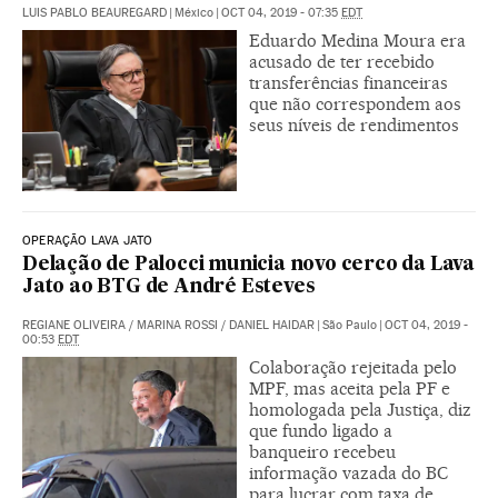
LUIS PABLO BEAUREGARD
|
México
|
OCT 04, 2019 - 07:35
EDT
Eduardo Medina Moura era
acusado de ter recebido
transferências financeiras
que não correspondem aos
seus níveis de rendimentos
OPERAÇÃO LAVA JATO
Delação de Palocci municia novo cerco da Lava
Jato ao BTG de André Esteves
REGIANE OLIVEIRA
/
MARINA ROSSI
/
DANIEL HAIDAR
|
São Paulo
|
OCT 04, 2019 -
00:53
EDT
Colaboração rejeitada pelo
MPF, mas aceita pela PF e
homologada pela Justiça, diz
que fundo ligado a
banqueiro recebeu
informação vazada do BC
para lucrar com taxa de