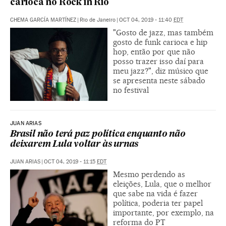
carioca no Rock in Rio
CHEMA GARCÍA MARTÍNEZ
|
Rio de Janeiro
|
OCT 04, 2019 - 11:40
EDT
"Gosto de jazz, mas também
gosto de funk carioca e hip
hop, então por que não
posso trazer isso daí para
meu jazz?", diz músico que
se apresenta neste sábado
no festival
JUAN ARIAS
Brasil não terá paz política enquanto não
deixarem Lula voltar às urnas
JUAN ARIAS
|
OCT 04, 2019 - 11:15
EDT
Mesmo perdendo as
eleições, Lula, que o melhor
que sabe na vida é fazer
política, poderia ter papel
importante, por exemplo, na
reforma do PT