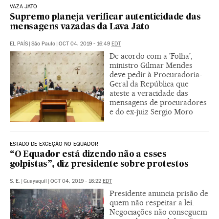
VAZA JATO
Supremo planeja verificar autenticidade das
mensagens vazadas da Lava Jato
EL PAÍS
|
São Paulo
|
OCT 04, 2019 - 16:49
EDT
De acordo com a 'Folha',
ministro Gilmar Mendes
deve pedir à Procuradoria-
Geral da República que
ateste a veracidade das
mensagens de procuradores
e do ex-juiz Sergio Moro
ESTADO DE EXCEÇÃO NO EQUADOR
“O Equador está dizendo não a esses
golpistas”, diz presidente sobre protestos
S. E.
|
Guayaquil
|
OCT 04, 2019 - 16:22
EDT
Presidente anuncia prisão de
quem não respeitar a lei.
Negociações não conseguem