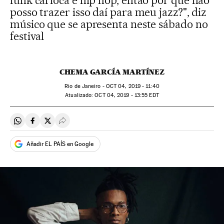
funk carioca e hip hop, então por que não
posso trazer isso daí para meu jazz?", diz
músico que se apresenta neste sábado no
festival
CHEMA GARCÍA MARTÍNEZ
Rio de Janeiro -
OCT
04, 2019 - 11:40
atualizado:
OCT
04, 2019 - 13:55
EDT
Compartir en Whatsapp
Compartir en Facebook
Compartir en Twitter
Desplegar Redes Sociales
Añadir EL PAÍS en Google