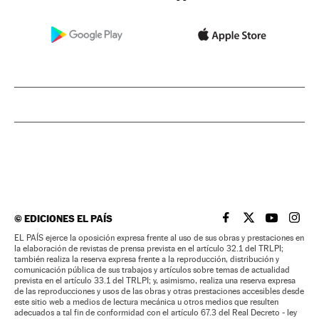
©
EDICIONES EL PAÍS
EL PAÍS BRASIL EN
EL PAÍS BRASI
EL PAÍS B
EL PA
EL PAÍS ejerce la oposición expresa frente al uso de sus obras y prestaciones en
la elaboración de revistas de prensa prevista en el artículo 32.1 del TRLPI;
también realiza la reserva expresa frente a la reproducción, distribución y
comunicación pública de sus trabajos y artículos sobre temas de actualidad
prevista en el artículo 33.1 del TRLPI; y, asimismo, realiza una reserva expresa
de las reproducciones y usos de las obras y otras prestaciones accesibles desde
este sitio web a medios de lectura mecánica u otros medios que resulten
adecuados a tal fin de conformidad con el artículo 67.3 del Real Decreto - ley