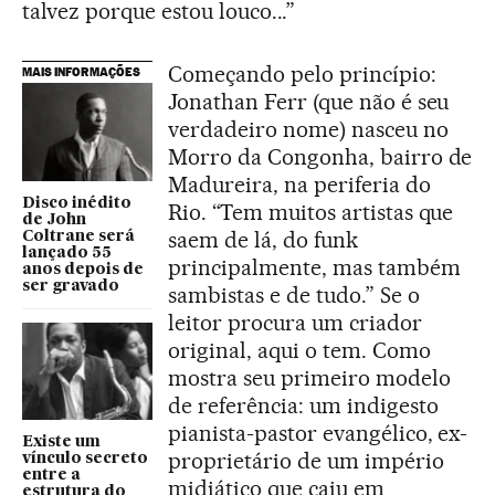
talvez porque estou louco...”
Começando pelo princípio:
MAIS INFORMAÇÕES
Jonathan Ferr (que não é seu
verdadeiro nome) nasceu no
Morro da Congonha, bairro de
Madureira, na periferia do
Disco inédito
Rio. “Tem muitos artistas que
de John
saem de lá, do funk
Coltrane será
lançado 55
principalmente, mas também
anos depois de
ser gravado
sambistas e de tudo.” Se o
leitor procura um criador
original, aqui o tem. Como
mostra seu primeiro modelo
de referência: um indigesto
pianista-pastor evangélico, ex-
Existe um
proprietário de um império
vínculo secreto
entre a
midiático que caiu em
estrutura do