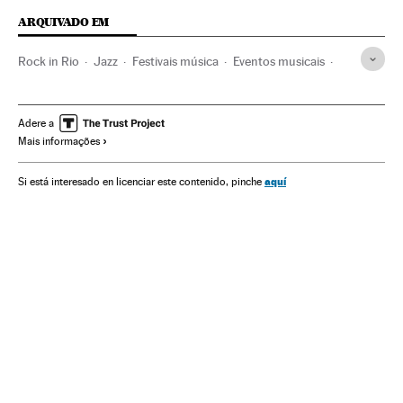
ARQUIVADO EM
Rock in Rio
Jazz
Festivais música
Eventos musicais
Festivais
Crítica
Estilos musicais
Agenda cultural
Música
Agenda
Eventos
Cultura
Sociedade
Adere a
Mais informações
aquí
Si está interesado en licenciar este contenido, pinche