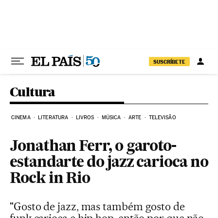
Pular para o conteúdo
SUSCRÍBETE
Cultura
CINEMA
LITERATURA
LIVROS
MÚSICA
ARTE
TELEVISÃO
Jonathan Ferr, o garoto-
estandarte do jazz carioca no
Rock in Rio
"Gosto de jazz, mas também gosto de