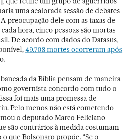
io], que reúne um grupo de aguerridos
aria uma acalorada sessão de debates
e. A preocupação dele com as taxas de
A cada hora, cinco pessoas são mortas
sil. De acordo com dados do Datasus,
ponível,
49.708 mortes ocorreram após
o.
bancada da Bíblia pensam de maneira
“Como governista concordo com tudo o
 Essa foi mais uma promessa de
iu. Pelo menos não está cometendo
afirmou o deputado Marco Feliciano
que são contrários à medida costumam
o o que Bolsonaro propõe. “Se o