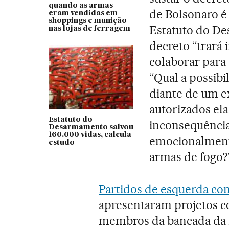
quando as armas
de Bolsonaro é
eram vendidas em
shoppings e munição
Estatuto do De
nas lojas de ferragem
decreto “trará
colaborar para
“Qual a possibi
diante de um e
autorizados ela
Estatuto do
inconsequência
Desarmamento salvou
160.000 vidas, calcula
emocionalmente
estudo
armas de fogo?
Partidos de esquerda c
apresentaram projetos co
membros da bancada da B