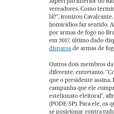
Japeri [no interior do R
vereadores. Como termin
lá?”, ironizou Cavalcant
homicídios faz sentido. 
por armas de fogo no Bra
em 2017, último dado dis
disparos
de armas de fog
Outros dois membros da 
diferente, entretanto. 
que o presidente assina.
campanha que ele cumpr
estelionato eleitoral”, 
(PODE-SP). Para ele, os 
se posicionar contra tud