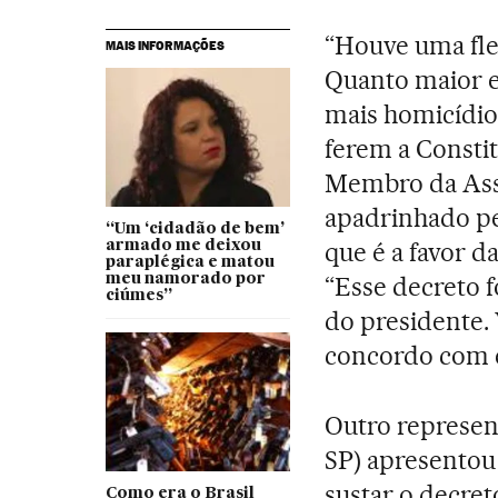
“Houve uma fle
MAIS INFORMAÇÕES
Quanto maior es
mais homicídio
ferem a Constit
Membro da Asse
apadrinhado pel
“Um ‘cidadão de bem’
que é a favor d
armado me deixou
paraplégica e matou
meu namorado por
“Esse decreto f
ciúmes”
do presidente. 
concordo com e
Outro represent
SP) apresentou 
sustar o decret
Como era o Brasil