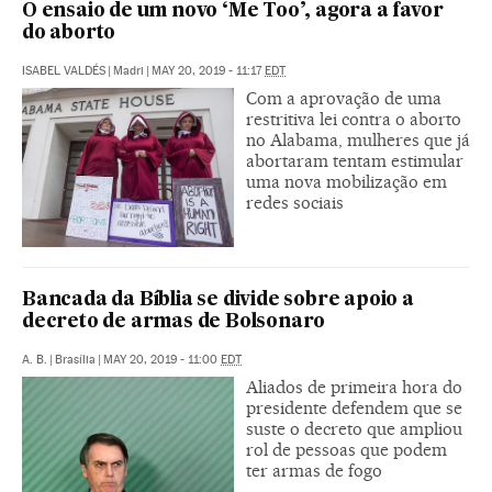
O ensaio de um novo ‘Me Too’, agora a favor
do aborto
ISABEL VALDÉS
|
Madri
|
MAY 20, 2019 - 11:17
EDT
Com a aprovação de uma
restritiva lei contra o aborto
no Alabama, mulheres que já
abortaram tentam estimular
uma nova mobilização em
redes sociais
Bancada da Bíblia se divide sobre apoio a
decreto de armas de Bolsonaro
A. B.
|
Brasília
|
MAY 20, 2019 - 11:00
EDT
Aliados de primeira hora do
presidente defendem que se
suste o decreto que ampliou
rol de pessoas que podem
ter armas de fogo