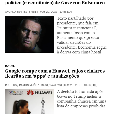
político (e econômico) de Governo Bolsonaro
AFONSO BENITES
|
Brasília
|
MAY 20, 2019 - 10:58
EDT
Texto partilhado por
presidente, que fala em
“ruptura institucional”,
aumenta fosso com o
Parlamento que precisa
validar decisões do
presidente. Economia segue
à deriva com clima hostil
HUAWEI
Google rompe com a Huawei, cujos celulares
ficarão sem ‘apps’ e atualizações
REUTERS
/
RAMÓN MUÑOZ
|
Madri / Nova York
|
MAY 20, 2019 - 10:06
EDT
A decisão foi tomada após
Governo Trump incluir a
companhia chinesa em uma
lista de empresas proibidas