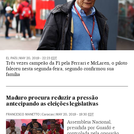
EL PAÍS
|
MAY 20, 2019 - 22:23
EDT
Três vezes campeão da F1 pela Ferrari e McLaren, o piloto
faleceu nesta segunda-feira, segundo confirmou sua
família
Maduro procura reduzir a pressão
antecipando as eleições legislativas
FRANCESCO MANETTO
|
Caracas
|
MAY 20, 2019 - 19:30
EDT
Assembleia Nacional,
presidida por Guaidó e
controlada pela oposição,