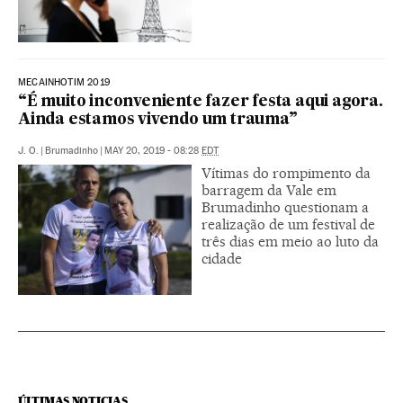
MECAINHOTIM 2019
“É muito inconveniente fazer festa aqui agora.
Ainda estamos vivendo um trauma”
J. O.
|
Brumadinho
|
MAY 20, 2019 - 08:28
EDT
Vítimas do rompimento da
barragem da Vale em
Brumadinho questionam a
realização de um festival de
três dias em meio ao luto da
cidade
ÚLTIMAS NOTICIAS