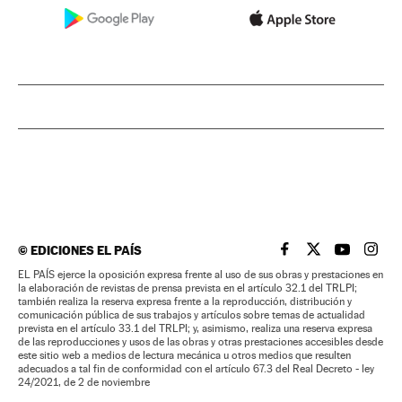
©
EDICIONES EL PAÍS
EL PAÍS BRASIL EN
EL PAÍS BRASI
EL PAÍS B
EL PA
EL PAÍS ejerce la oposición expresa frente al uso de sus obras y prestaciones en
la elaboración de revistas de prensa prevista en el artículo 32.1 del TRLPI;
también realiza la reserva expresa frente a la reproducción, distribución y
comunicación pública de sus trabajos y artículos sobre temas de actualidad
prevista en el artículo 33.1 del TRLPI; y, asimismo, realiza una reserva expresa
de las reproducciones y usos de las obras y otras prestaciones accesibles desde
este sitio web a medios de lectura mecánica u otros medios que resulten
adecuados a tal fin de conformidad con el artículo 67.3 del Real Decreto - ley
24/2021, de 2 de noviembre