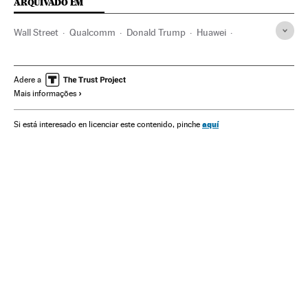
ARQUIVADO EM
Wall Street
Qualcomm
Donald Trump
Huawei
Bolsa valores
Apple
Estados Unidos
China
América do Norte
Ásia oriental
Mercados financeiros
Adere a
Mais informações
Ásia
Empresas
América
Economia
Telecomunicações
Finanças
Comunicações
aquí
Si está interesado en licenciar este contenido, pinche