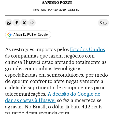
SANDRO POZZI
Nova York -
MAY
20, 2019 - 15:32
EDT
0
Compartir en Whatsapp
Compartir en Facebook
Compartir en Twitter
Desplegar Redes Sociales
Comen
Añadir EL PAÍS en Google
As restrições impostas pelos
Estados Unidos
às companhias que fazem negócios com
chinesa Huawei estão afetando totalmente as
grandes companhias tecnológicas
especializadas em semicondutores, por medo
de que um confronto afete negativamente a
cadeia de suprimento de componentes para
telecomunicações.
A decisão do Google de
dar as costas à Huawei
só fez a incerteza se
agravar. No Brasil, o dólar já bate 4,12 reais
na tarde desta segunda-feira.