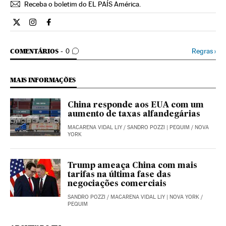
Receba o boletim do EL PAÍS América.
Economia El País Brasil en Twitter
Economia El País Brasil en Instagram
Economia El País Brasil en Facebook
COMENTÁRIOS
Regras
›
COMENTÁRIOS
0
MAIS INFORMAÇÕES
China responde aos EUA com um
aumento de taxas alfandegárias
MACARENA VIDAL LIY
/
SANDRO POZZI
| PEQUIM / NOVA
YORK
Trump ameaça China com mais
tarifas na última fase das
negociações comerciais
SANDRO POZZI
/
MACARENA VIDAL LIY
| NOVA YORK /
PEQUIM