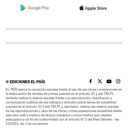
©
EDICIONES EL PAÍS
EL PAÍS BRASIL EN
EL PAÍS BRASI
EL PAÍS B
EL PA
EL PAÍS ejerce la oposición expresa frente al uso de sus obras y prestaciones en
la elaboración de revistas de prensa prevista en el artículo 32.1 del TRLPI;
también realiza la reserva expresa frente a la reproducción, distribución y
comunicación pública de sus trabajos y artículos sobre temas de actualidad
prevista en el artículo 33.1 del TRLPI; y, asimismo, realiza una reserva expresa
de las reproducciones y usos de las obras y otras prestaciones accesibles desde
este sitio web a medios de lectura mecánica u otros medios que resulten
adecuados a tal fin de conformidad con el artículo 67.3 del Real Decreto - ley
24/2021, de 2 de noviembre