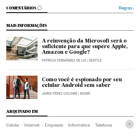
COMENTÁRIOS
Regras
›
COMENTÁRIOS
MAIS INFORMAÇÕES
A reinvenção da Microsoft será o
suficiente para que supere Apple,
Amazon e Google?
PATRICIA FERNÁNDEZ DE LIS
| SEATTLE
Como você é espionado por seu
celular Android sem saber
JORDI PÉREZ COLOMÉ
| MADRI
ARQUIVADO EM
Celular
Internet
Empresas
Informática
Telefonia
Telecomunicações
Comunicações
Ciência
Google