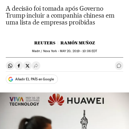
A decisão foi tomada após Governo
Trump incluir a companhia chinesa em
uma lista de empresas proibidas
REUTERS
RAMÓN MUÑOZ
Madri / Nova York -
MAY
20, 2019 - 10:06
EDT
Compartir en Whatsapp
Compartir en Facebook
Compartir en Twitter
Desplegar Redes Sociales
Come
Añadir EL PAÍS en Google