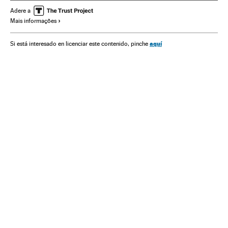
Huawei
Android
Motores pesquisa
Alphabet
Adere a
Mais informações
Celulares
Sistemas operacionais
Telefonia celular multimídia
Programas informáticos
aquí
Si está interesado en licenciar este contenido, pinche