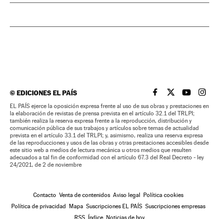
©
EDICIONES EL PAÍS
EL PAÍS BRASIL EN
EL PAÍS BRASI
EL PAÍS B
EL PA
EL PAÍS ejerce la oposición expresa frente al uso de sus obras y prestaciones en
la elaboración de revistas de prensa prevista en el artículo 32.1 del TRLPI;
también realiza la reserva expresa frente a la reproducción, distribución y
comunicación pública de sus trabajos y artículos sobre temas de actualidad
prevista en el artículo 33.1 del TRLPI; y, asimismo, realiza una reserva expresa
de las reproducciones y usos de las obras y otras prestaciones accesibles desde
este sitio web a medios de lectura mecánica u otros medios que resulten
adecuados a tal fin de conformidad con el artículo 67.3 del Real Decreto - ley
24/2021, de 2 de noviembre
Contacto
Venta de contenidos
Aviso legal
Política cookies
Política de privacidad
Mapa
Suscripciones EL PAÍS
Suscripciones empresas
RSS
Índice
Noticias de hoy