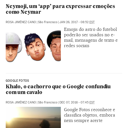
Neymoji, um ‘app’ para expressar emoções
como Neymar
ROSA JIMÉNEZ CANO
|
São Francisco
|
JAN 26, 2017 - 08:52
EST
Emojis do astro do futebol
poderão ser usados no e-
mail, mensagens de texto e
redes sociais
GOOGLE FOTOS
Khalo, o cachorro que o Google confundiu
com um cavalo
ROSA JIMÉNEZ CANO
|
São Francisco
|
DEC 07, 2016 - 07:45
EST
Google Fotos reconhece e
classifica objetos, embora
nem sempre acerte