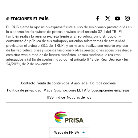
©
EDICIONES EL PAÍS
EL PAÍS BRASIL EN
EL PAÍS BRASI
EL PAÍS B
EL PA
EL PAÍS ejerce la oposición expresa frente al uso de sus obras y prestaciones en
la elaboración de revistas de prensa prevista en el artículo 32.1 del TRLPI;
también realiza la reserva expresa frente a la reproducción, distribución y
comunicación pública de sus trabajos y artículos sobre temas de actualidad
prevista en el artículo 33.1 del TRLPI; y, asimismo, realiza una reserva expresa
de las reproducciones y usos de las obras y otras prestaciones accesibles desde
este sitio web a medios de lectura mecánica u otros medios que resulten
adecuados a tal fin de conformidad con el artículo 67.3 del Real Decreto - ley
24/2021, de 2 de noviembre
Contacto
Venta de contenidos
Aviso legal
Política cookies
Política de privacidad
Mapa
Suscripciones EL PAÍS
Suscripciones empresas
RSS
Índice
Noticias de hoy
Webs de PRISA