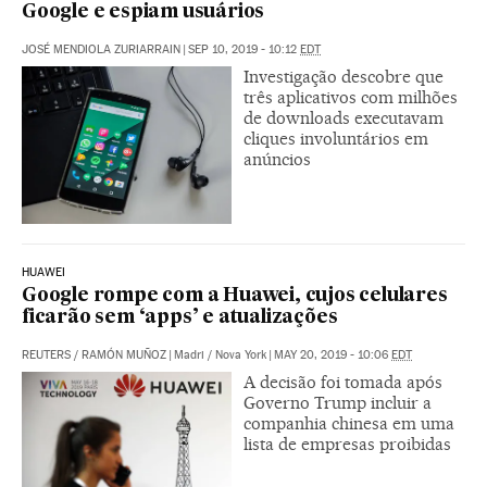
Google e espiam usuários
JOSÉ MENDIOLA ZURIARRAIN
|
SEP 10, 2019 - 10:12
EDT
Investigação descobre que
três aplicativos com milhões
de downloads executavam
cliques involuntários em
anúncios
HUAWEI
Google rompe com a Huawei, cujos celulares
ficarão sem ‘apps’ e atualizações
REUTERS
/
RAMÓN MUÑOZ
|
Madri / Nova York
|
MAY 20, 2019 - 10:06
EDT
A decisão foi tomada após
Governo Trump incluir a
companhia chinesa em uma
lista de empresas proibidas