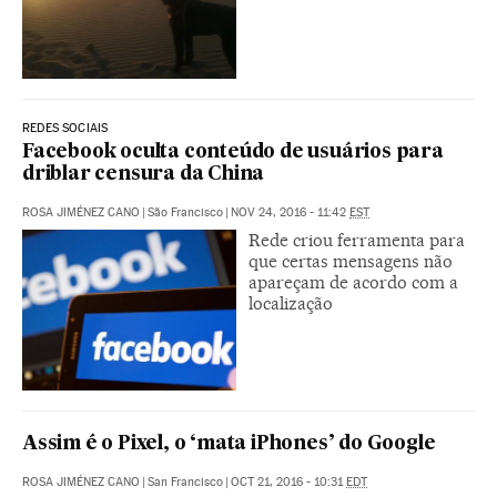
REDES SOCIAIS
Facebook oculta conteúdo de usuários para
driblar censura da China
ROSA JIMÉNEZ CANO
|
São Francisco
|
NOV 24, 2016 - 11:42
EST
Rede criou ferramenta para
que certas mensagens não
apareçam de acordo com a
localização
Assim é o Pixel, o ‘mata iPhones’ do Google
ROSA JIMÉNEZ CANO
|
San Francisco
|
OCT 21, 2016 - 10:31
EDT