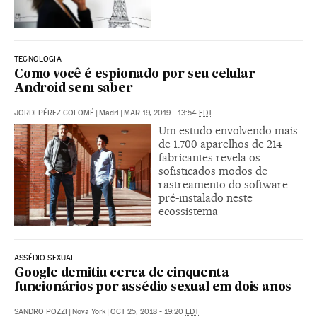
TECNOLOGIA
Como você é espionado por seu celular
Android sem saber
JORDI PÉREZ COLOMÉ
|
Madri
|
MAR 19, 2019 - 13:54
EDT
Um estudo envolvendo mais
de 1.700 aparelhos de 214
fabricantes revela os
sofisticados modos de
rastreamento do software
pré-instalado neste
ecossistema
ASSÉDIO SEXUAL
Google demitiu cerca de cinquenta
funcionários por assédio sexual em dois anos
SANDRO POZZI
|
Nova York
|
OCT 25, 2018 - 19:20
EDT