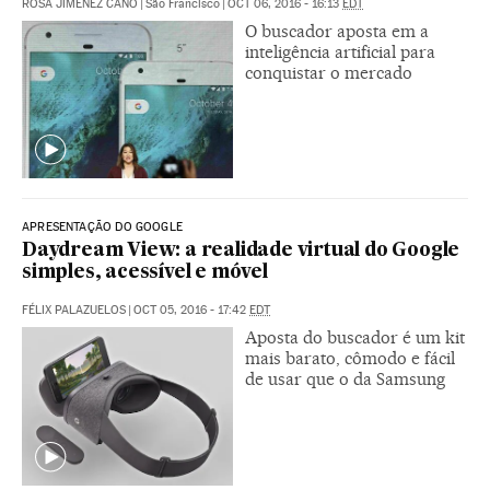
ROSA JIMÉNEZ CANO
|
São Francisco
|
OCT 06, 2016 - 16:13
EDT
O buscador aposta em a
inteligência artificial para
conquistar o mercado
APRESENTAÇÃO DO GOOGLE
Daydream View: a realidade virtual do Google
simples, acessível e móvel
FÉLIX PALAZUELOS
|
OCT 05, 2016 - 17:42
EDT
Aposta do buscador é um kit
mais barato, cômodo e fácil
de usar que o da Samsung