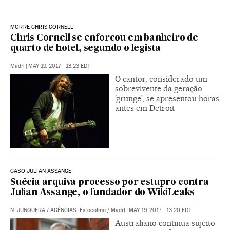
MORRE CHRIS CORNELL
Chris Cornell se enforcou em banheiro de
quarto de hotel, segundo o legista
Madri
|
MAY 19, 2017 - 13:23
EDT
O cantor, considerado um
sobrevivente da geração
‘grunge’, se apresentou horas
antes em Detroit
CASO JULIAN ASSANGE
Suécia arquiva processo por estupro contra
Julian Assange, o fundador do WikiLeaks
N. JUNQUERA
/
AGÊNCIAS
|
Estocolmo / Madri
|
MAY 19, 2017 - 13:20
EDT
Australiano continua sujeito