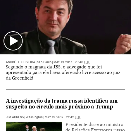
ANDRÉ DE OLIVEIRA
|
São Paulo
|
MAY 19, 2017 - 23:48
EDT
Segundo o magnata da JBS, o advogado que foi
apresentado para ele havia oferecido livre acesso ao juiz
da Greenfield
A investigação da trama russa identifica um
suspeito no círculo mais próximo a Trump
J.M.AHRENS
|
Washington
|
MAY 19, 2017 - 21:42
EDT
Presidente disse ao ministro
de Relações Exteriores russo