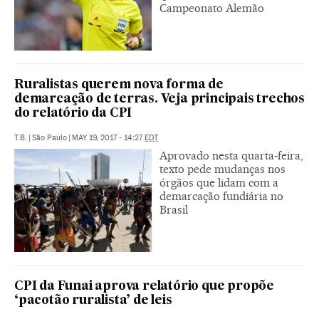
Campeonato Alemão
Ruralistas querem nova forma de
demarcação de terras. Veja principais trechos
do relatório da CPI
T.B.
|
São Paulo
|
MAY 19, 2017 - 14:27
EDT
Aprovado nesta quarta-feira,
texto pede mudanças nos
órgãos que lidam com a
demarcação fundiária no
Brasil
CPI da Funai aprova relatório que propõe
‘pacotão ruralista’ de leis