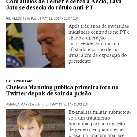
Com áudios de Temer e cerco a Aécio, Lava
Jato se descola do rótulo anti-PT
GIL ALESSI
|
São Paulo
|
MAY 19, 2017 - 15:07
EDT
Após três anos de investidas
midiáticas centradas no PT e
aliados, operação
surpreende com tucano
afastado e prisão de sua
irmã, além da exposição do
presidente
CASO WIKILEAKS
Chelsea Manning publica primeira foto no
Twitter depois de sair da prisão
AMANDA MARS
|
Washington
|
MAY 19, 2017 - 15:02
EDT
Ex-analista militar submeteu-
se a um tratamento
hormonal para a transição
de gênero, enquanto estava
presa; na imagem aparece