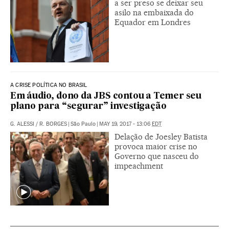
a ser preso se deixar seu
asilo na embaixada do
Equador em Londres
A CRISE POLÍTICA NO BRASIL
Em áudio, dono da JBS contou a Temer seu
plano para “segurar” investigação
G. ALESSI
/
R. BORGES
|
São Paulo
|
MAY 19, 2017 - 13:06
EDT
Delação de Joesley Batista
provoca maior crise no
Governo que nasceu do
impeachment