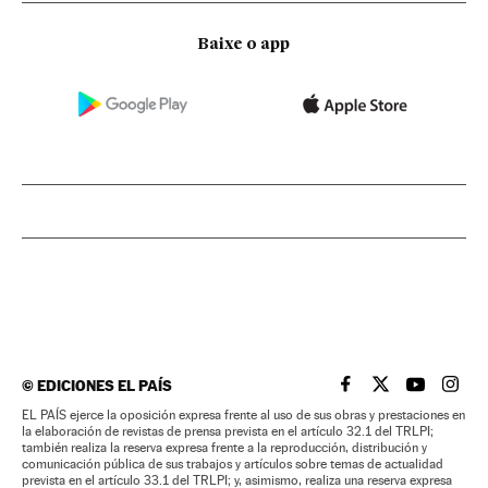
Baixe o app
©
EDICIONES EL PAÍS
EL PAÍS BRASIL EN
EL PAÍS BRASI
EL PAÍS B
EL PA
EL PAÍS ejerce la oposición expresa frente al uso de sus obras y prestaciones en
la elaboración de revistas de prensa prevista en el artículo 32.1 del TRLPI;
también realiza la reserva expresa frente a la reproducción, distribución y
comunicación pública de sus trabajos y artículos sobre temas de actualidad
prevista en el artículo 33.1 del TRLPI; y, asimismo, realiza una reserva expresa