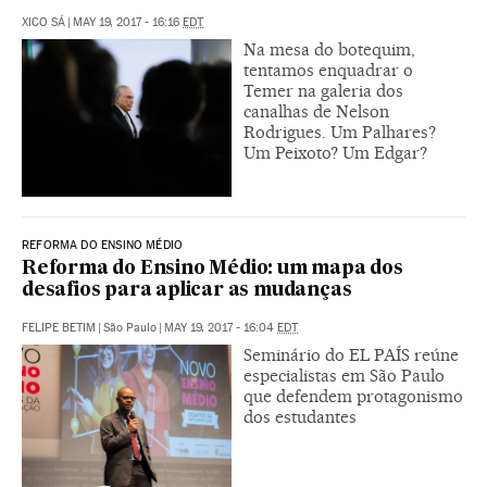
XICO SÁ
|
MAY 19, 2017 - 16:16
EDT
Na mesa do botequim,
tentamos enquadrar o
Temer na galeria dos
canalhas de Nelson
Rodrigues. Um Palhares?
Um Peixoto? Um Edgar?
REFORMA DO ENSINO MÉDIO
Reforma do Ensino Médio: um mapa dos
desafios para aplicar as mudanças
FELIPE BETIM
|
São Paulo
|
MAY 19, 2017 - 16:04
EDT
Seminário do EL PAÍS reúne
especialistas em São Paulo
que defendem protagonismo
dos estudantes