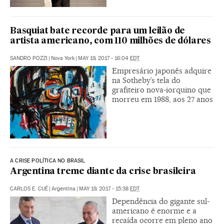
Basquiat bate recorde para um leilão de
artista americano, com 110 milhões de dólares
SANDRO POZZI
|
Nova York
|
MAY 19, 2017 - 16:04
EDT
Empresário japonês adquire
na Sotheby’s tela do
grafiteiro nova-iorquino que
morreu em 1988, aos 27 anos
A CRISE POLÍTICA NO BRASIL
Argentina treme diante da crise brasileira
CARLOS E. CUÉ
|
Argentina
|
MAY 19, 2017 - 15:38
EDT
Dependência do gigante sul-
americano é enorme e a
recaída ocorre em pleno ano