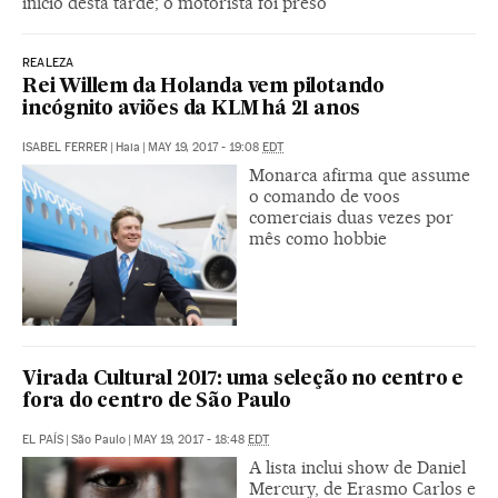
início desta tarde; o motorista foi preso
REALEZA
Rei Willem da Holanda vem pilotando
incógnito aviões da KLM há 21 anos
ISABEL FERRER
|
Haia
|
MAY 19, 2017 - 19:08
EDT
Monarca afirma que assume
o comando de voos
comerciais duas vezes por
mês como hobbie
Virada Cultural 2017: uma seleção no centro e
fora do centro de São Paulo
EL PAÍS
|
São Paulo
|
MAY 19, 2017 - 18:48
EDT
A lista inclui show de Daniel
Mercury, de Erasmo Carlos e