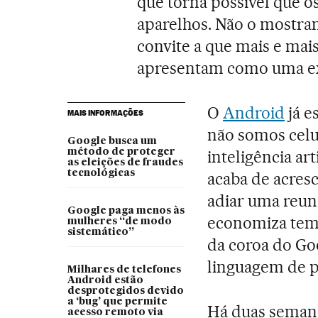
que torna possível que 
aparelhos. Não o mostr
convite a que mais e ma
apresentam como uma exp
O
Android
já e
MAIS INFORMAÇÕES
não somos celu
Google busca um
método de proteger
inteligência ar
as eleições de fraudes
tecnológicas
acaba de acres
adiar uma reun
Google paga menos às
economiza tempo
mulheres “de modo
sistemático”
da coroa do Goo
linguagem de p
Milhares de telefones
Android estão
desprotegidos devido
a ‘bug’ que permite
Há duas seman
acesso remoto via