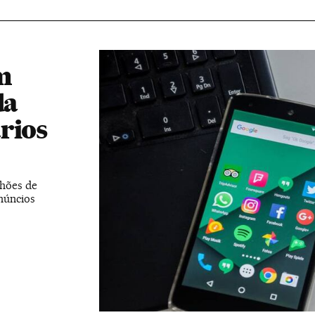
m
da
rios
lhões de
núncios