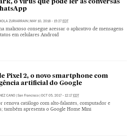
rk, o vírus que pode ler as conversas
hatsApp
IOLA ZURIARRAIN
|
MAY 10, 2018 - 15:27
EDT
a malicioso consegue acessar o aplicativo de mensagens
ntatos em celulares Android
e Pixel 2, o novo smartphone com
igência artificial do Google
NEZ CANO
|
San Francisco
|
OCT 05, 2017 - 12:17
EDT
r renova catálogo com alto-falantes, computador e
es; também apresenta o Google Home Mini