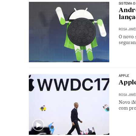
SISTEMA 
Andro
lança
ROSA JIMÉ
O novo 
seguran
APPLE
Apple
ROSA JIMÉ
Novo iM
com proc