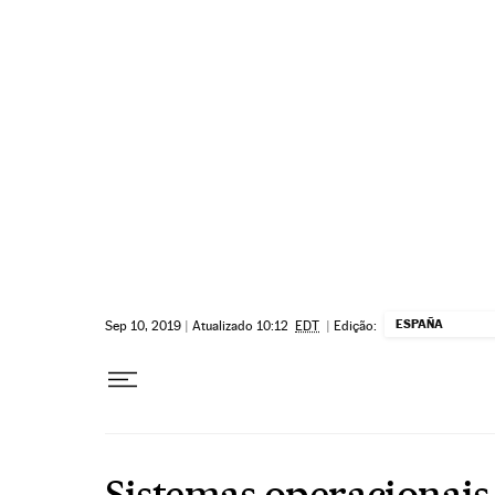
Pular para o conteúdo
ESPAÑA
Sep 10, 2019
|
Atualizado 10:12
EDT
|
Edição:
Sistemas operacionais