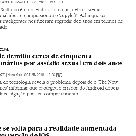
 PASCUAL
|
Madri
|
FEB 25, 2019 - 13:11
EST
 Stallman é uma lenda: criou o primeiro sistema
nal aberto e impulsionou o ‘copyleft’. Acha que os
s inteligentes nos fizeram regredir dez anos em termos de
dade
EXUAL
e demitiu cerca de cinquenta
onários por assédio sexual em dois anos
ZZI
|
Nova York
|
OCT 25, 2018 - 19:20
EDT
 de tecnologia revela o problema depois de o ‘The New
mes’ informar que protegeu o criador do Android depois
investigação por seu comportamento
 se volta para a realidade aumentada
va versão do iOS