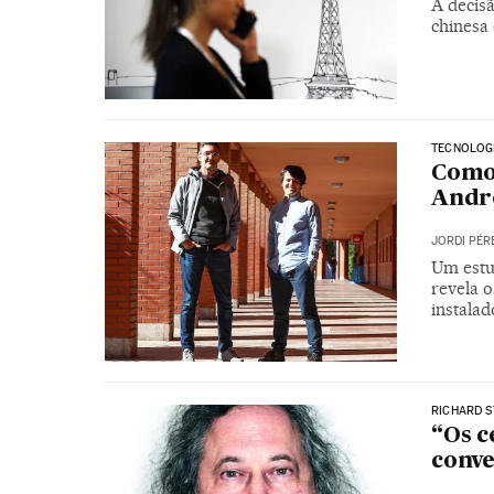
A decis
chinesa
TECNOLOG
Como 
Andr
JORDI PÉR
Um estu
revela 
instalad
RICHARD 
“Os c
conve