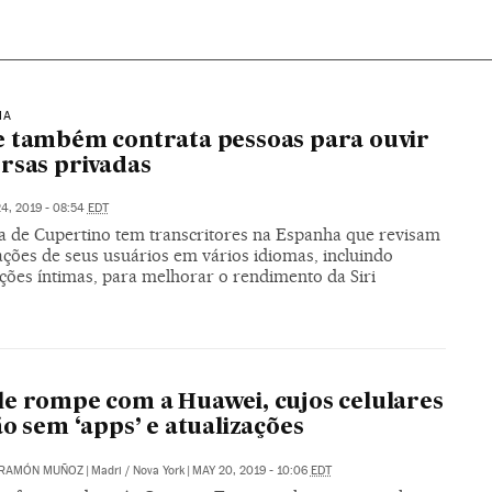
IA
 também contrata pessoas para ouvir
rsas privadas
4, 2019 - 08:54
EDT
 de Cupertino tem transcritores na Espanha que revisam
ações de seus usuários em vários idiomas, incluindo
ções íntimas, para melhorar o rendimento da Siri
e rompe com a Huawei, cujos celulares
ão sem ‘apps’ e atualizações
RAMÓN MUÑOZ
|
Madri / Nova York
|
MAY 20, 2019 - 10:06
EDT