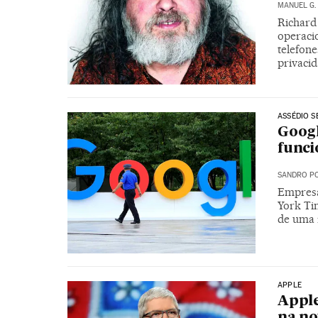
MANUEL G.
Richard
operacio
telefone
privaci
ASSÉDIO S
Googl
funci
SANDRO PO
Empresa
York Ti
de uma 
APPLE
Apple
na no