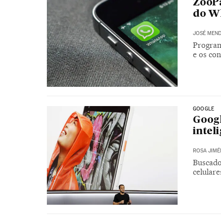
ZooPa
do W
JOSÉ MEND
Program
e os co
GOOGLE
Googl
intel
ROSA JIMÉ
Buscado
celular