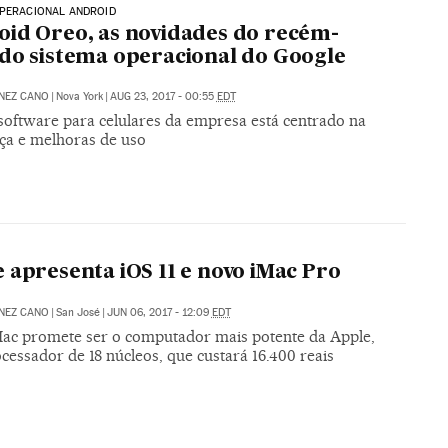
OPERACIONAL ANDROID
id Oreo, as novidades do recém-
do sistema operacional do Google
NEZ CANO
|
Nova York
|
AUG 23, 2017 - 00:55
EDT
software para celulares da empresa está centrado na
ça e melhoras de uso
 apresenta iOS 11 e novo iMac Pro
NEZ CANO
|
San José
|
JUN 06, 2017 - 12:09
EDT
ac promete ser o computador mais potente da Apple,
essador de 18 núcleos, que custará 16.400 reais