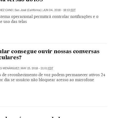
NEZ CANO
|
San José (Califórnia)
|
JUN 04, 2018 - 18:13
EDT
tema operacional permitirá controlar notificações e o
e uso das telas
ular consegue ouvir nossas conversas
culares?
ES MENÁRGUEZ
|
MAY 15, 2018 - 21:01
EDT
s de reconhecimento de voz podem permanecer ativos 24
or dia se usuário não bloquear acesso ao microfone
P