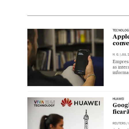
TECNOLOG
Apple
conve
H. G.
|
JUL 2
Empresa
as inter
informa
HUAWEI
Googl
ficar
REUTERS
/