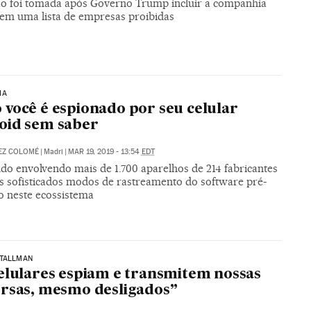
ão foi tomada após Governo Trump incluir a companhia
 em uma lista de empresas proibidas
IA
você é espionado por seu celular
oid sem saber
EZ COLOMÉ
|
Madri
|
MAR 19, 2019 - 13:54
EDT
do envolvendo mais de 1.700 aparelhos de 214 fabricantes
os sofisticados modos de rastreamento do software pré-
o neste ecossistema
STALLMAN
elulares espiam e transmitem nossas
rsas, mesmo desligados”