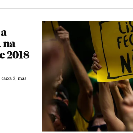
 a
 na
e 2018
e caixa 2, mas