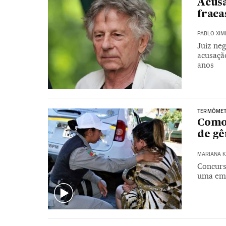
Acusa
fraca
PABLO XIM
Juiz neg
acusaçã
anos
TERMÔMET
Como 
de gê
MARIANA K
Concurs
uma em 