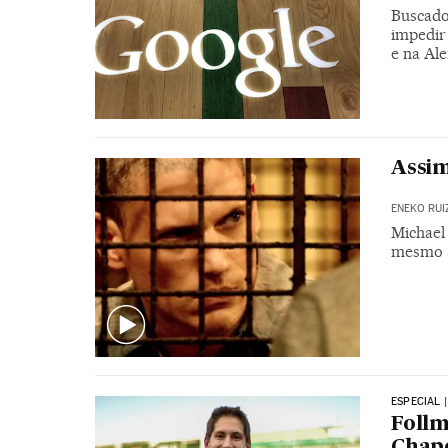
Buscado
impedir 
e na Al
Assim
ENEKO RUI
Michael 
mesmo a
ESPECIAL 
Follm
Chap