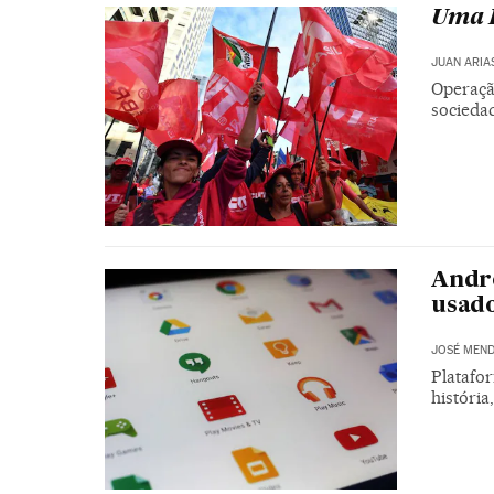
Uma L
JUAN ARIA
Operaçã
socieda
Andro
usad
JOSÉ MEND
Platafo
história