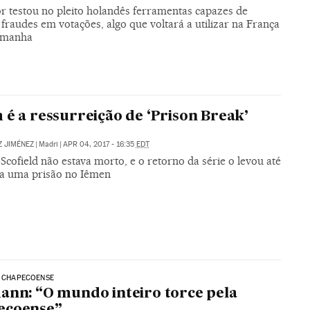
r testou no pleito holandês ferramentas capazes de
fraudes em votações, algo que voltará a utilizar na França
emanha
 é a ressurreição de ‘Prison Break’
Z JIMÉNEZ
|
Madri
|
APR 04, 2017 - 16:35
EDT
Scofield não estava morto, e o retorno da série o levou até
 uma prisão no Iêmen
| CHAPECOENSE
ann: “O mundo inteiro torce pela
ecoense”