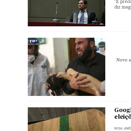
"É prec
diz mag
Novo a
Googl
eleiç
ROSA JIMÉ