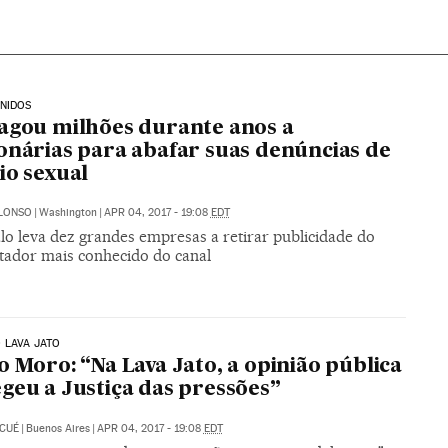
NIDOS
agou milhões durante anos a
onárias para abafar suas denúncias de
io sexual
ALONSO
|
Washington
|
APR 04, 2017 - 19:08
EDT
lo leva dez grandes empresas a retirar publicidade do
tador mais conhecido do canal
 LAVA JATO
o Moro: “Na Lava Jato, a opinião pública
geu a Justiça das pressões”
 CUÉ
|
Buenos Aires
|
APR 04, 2017 - 19:08
EDT