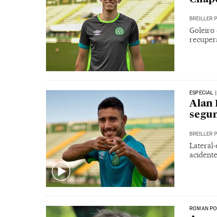
BREILLER 
Goleiro
recuper
ESPECIAL 
Alan 
segun
BREILLER 
Lateral
acident
ROMAN PO