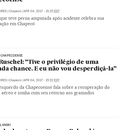
PIRES
|
Chapecó
|
APR 04, 2017 - 15:25
EDT
 que teve perna amputada após acidente celebra sua
ação em Chapecó
| CHAPECOENSE
Ruschel: “Tive o privilégio de uma
da chance. E eu não vou desperdiçá-la”
PIRES
|
Chapecó
|
APR 04, 2017 - 15:22
EDT
-esquerdo da Chapecoense fala sobre a recuperação do
e aéreo e sonha com seu retorno aos gramados
LANSKI