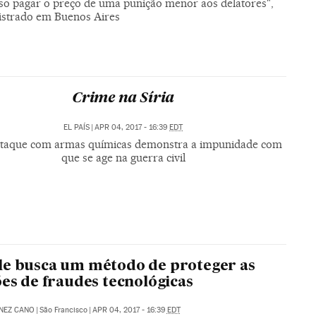
iso pagar o preço de uma punição menor aos delatores",
istrado em Buenos Aires
Crime na Síria
EL PAÍS
|
APR 04, 2017 - 16:39
EDT
taque com armas químicas demonstra a impunidade com
que se age na guerra civil
e busca um método de proteger as
ões de fraudes tecnológicas
NEZ CANO
|
São Francisco
|
APR 04, 2017 - 16:39
EDT