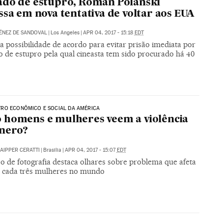
do de estupro, Roman Polanski
ssa em nova tentativa de voltar aos EUA
ÉNEZ DE SANDOVAL
|
Los Angeles
|
APR 04, 2017 - 15:18
EDT
a possibilidade de acordo para evitar prisão imediata por
o de estupro pela qual cineasta tem sido procurado há 40
RO ECONÔMICO E SOCIAL DA AMÉRICA
homens e mulheres veem a violência
nero?
AIPPER CERATTI
|
Brasilia
|
APR 04, 2017 - 15:07
EDT
o de fotografia destaca olhares sobre problema que afeta
cada três mulheres no mundo