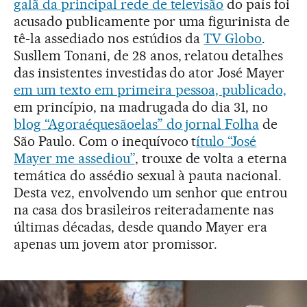
galã da principal rede de televisão
do país foi
acusado publicamente por uma figurinista de
tê-la assediado nos estúdios da
TV Globo
.
Susllem Tonani, de 28 anos, relatou detalhes
das insistentes investidas do ator José Mayer
em um texto em primeira pessoa, publicado,
em princípio, na madrugada do dia 31, no
blog “Agoraéquesãoelas” do jornal Folha
de
São Paulo. Com o inequívoco t
ítulo “José
Mayer me assediou”
, trouxe de volta a eterna
temática do assédio sexual à pauta nacional.
Desta vez, envolvendo um senhor que entrou
na casa dos brasileiros reiteradamente nas
últimas décadas, desde quando Mayer era
apenas um jovem ator promissor.