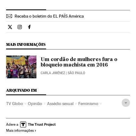
Receba o boletim do EL PAÍS América
Opiniao El País Brasil en Twitter
Opiniao El País Brasil en Instagram
Opiniao El País Brasil en Facebook
MAIS INFORMAÇÕES
Um cordão de mulheres fura o
bloqueio machista em 2016
CARLA JIMÉNEZ
| SÃO PAULO
ARQUIVADO EM
TV Globo
Opinião
Assédio sexual
Feminismo
Cadeias televisão
Movimentos sociais
Machismo
Crimes sexuais
Sexismo
Direitos mulher
Brasil
Adere a
Mais informações
Mulheres
Relações gênero
América do Sul