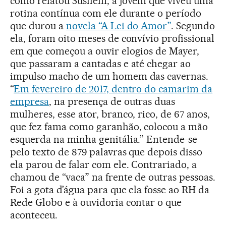
como relatou Susllem, a jovem que viveu uma
rotina contínua com ele durante o período
que durou a
novela “A Lei do Amor”
. Segundo
ela, foram oito meses de convívio profissional
em que começou a ouvir elogios de Mayer,
que passaram a cantadas e até chegar ao
impulso macho de um homem das cavernas.
“
Em fevereiro de 2017, dentro do camarim da
empresa
, na presença de outras duas
mulheres, esse ator, branco, rico, de 67 anos,
que fez fama como garanhão, colocou a mão
esquerda na minha genitália.” Entende-se
pelo texto de 879 palavras que depois disso
ela parou de falar com ele. Contrariado, a
chamou de “vaca” na frente de outras pessoas.
Foi a gota d’água para que ela fosse ao RH da
Rede Globo e à ouvidoria contar o que
aconteceu.