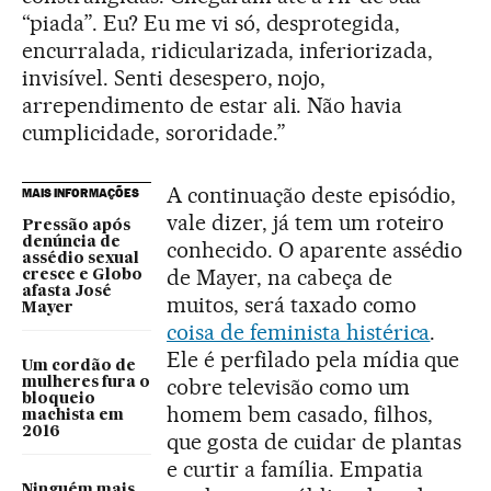
“piada”. Eu? Eu me vi só, desprotegida,
encurralada, ridicularizada, inferiorizada,
invisível. Senti desespero, nojo,
arrependimento de estar ali. Não havia
cumplicidade, sororidade.”
A continuação deste episódio,
MAIS INFORMAÇÕES
vale dizer, já tem um roteiro
Pressão após
denúncia de
conhecido. O aparente assédio
assédio sexual
de Mayer, na cabeça de
cresce e Globo
afasta José
muitos, será taxado como
Mayer
coisa de feminista histérica
.
Ele é perfilado pela mídia que
Um cordão de
cobre televisão como um
mulheres fura o
bloqueio
homem bem casado, filhos,
machista em
2016
que gosta de cuidar de plantas
e curtir a família. Empatia
Ninguém mais