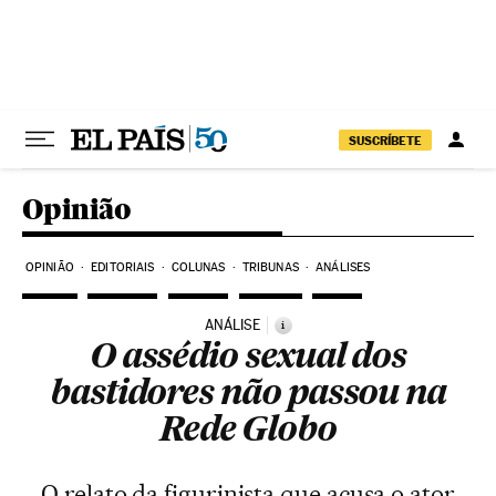
Pular para o conteúdo
SUSCRÍBETE
Opinião
OPINIÃO
EDITORIAIS
COLUNAS
TRIBUNAS
ANÁLISES
ANÁLISE
i
O assédio sexual dos
bastidores não passou na
Rede Globo
O relato da figurinista que acusa o ator