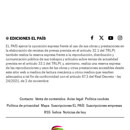
©
EDICIONES EL PAÍS
EL PAÍS BRASIL EN
EL PAÍS BRASI
EL PAÍS B
EL PA
EL PAÍS ejerce la oposición expresa frente al uso de sus obras y prestaciones en
la elaboración de revistas de prensa prevista en el artículo 32.1 del TRLPI;
también realiza la reserva expresa frente a la reproducción, distribución y
comunicación pública de sus trabajos y artículos sobre temas de actualidad
prevista en el artículo 33.1 del TRLPI; y, asimismo, realiza una reserva expresa
de las reproducciones y usos de las obras y otras prestaciones accesibles desde
este sitio web a medios de lectura mecánica u otros medios que resulten
adecuados a tal fin de conformidad con el artículo 67.3 del Real Decreto - ley
24/2021, de 2 de noviembre
Contacto
Venta de contenidos
Aviso legal
Política cookies
Política de privacidad
Mapa
Suscripciones EL PAÍS
Suscripciones empresas
RSS
Índice
Noticias de hoy