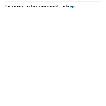
América Latina
Delitos
Televisão
Preconceitos
aquí
Si está interesado en licenciar este contenido, pinche
América
Justiça
Meios comunicação
Problemas sociais
Comunicação
Sociedade