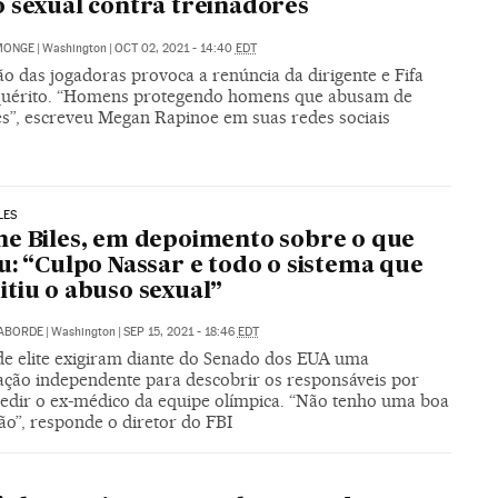
 sexual contra treinadores
MONGE
|
Washington
|
OCT 02, 2021 - 14:40
EDT
o das jogadoras provoca a renúncia da dirigente e Fifa
quérito. “Homens protegendo homens que abusam de
s”, escreveu Megan Rapinoe em suas redes sociais
LES
e Biles, em depoimento sobre o que
u: “Culpo Nassar e todo o sistema que
tiu o abuso sexual”
LABORDE
|
Washington
|
SEP 15, 2021 - 18:46
EDT
 de elite exigiram diante do Senado dos EUA uma
gação independente para descobrir os responsáveis por
edir o ex-médico da equipe olímpica. “Não tenho uma boa
ão”, responde o diretor do FBI