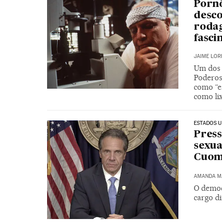
Pornô
desco
rodag
fasci
JAIME LOR
Um dos 
Poderos
como “e
como li
ESTADOS U
Press
sexua
Cuom
AMANDA M
O democ
cargo d