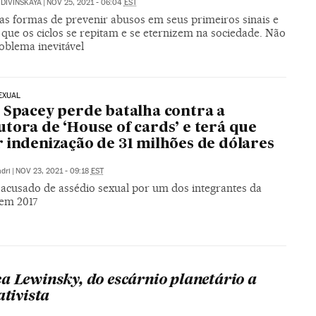
 DIVINSKAYA
|
NOV 25, 2021 - 06:04
EST
as formas de prevenir abusos em seus primeiros sinais e
que os ciclos se repitam e se eternizem na sociedade. Não
oblema inevitável
EXUAL
 Spacey perde batalha contra a
tora de ‘House of cards’ e terá que
 indenização de 31 milhões de dólares
dri
|
NOV 23, 2021 - 09:18
EST
i acusado de assédio sexual por um dos integrantes da
 em 2017
a Lewinsky, do escárnio planetário a
ativista