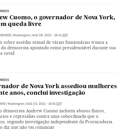
NIDOS
ew Cuomo, o governador de Nova York,
em queda livre
LABORDE
|
Washington
|
AUG 08, 2021 - 19:41
EDT
o sobre assédio sexual de várias funcionárias trunca a
a do democrata apontado como presidenciável durante sua
da covid
NIDOS
nador de Nova York assediou mulheres
te anos, conclui investigação
ARS
|
Washington
|
AUG 03, 2021 - 16:51
EDT
o democrata Andrew Cuomo incluem abusos físicos,
rios e represálias contra uma subordinada que o
ou, segundo investigação independente da Procuradoria.
co diz que não vai renunciar