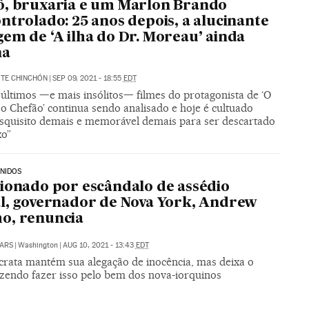
, bruxaria e um Marlon Brando
ntrolado: 25 anos depois, a alucinante
em de ‘A ilha do Dr. Moreau’ ainda
na
ITE CHINCHÓN
|
SEP 09, 2021 - 18:55
EDT
últimos —e mais insólitos— filmes do protagonista de ‘O
o Chefão’ continua sendo analisado e hoje é cultuado
squisito demais e memorável demais para ser descartado
xo”
NIDOS
ionado por escândalo de assédio
l, governador de Nova York, Andrew
o, renuncia
ARS
|
Washington
|
AUG 10, 2021 - 13:43
EDT
rata mantém sua alegação de inocência, mas deixa o
izendo fazer isso pelo bem dos nova-iorquinos