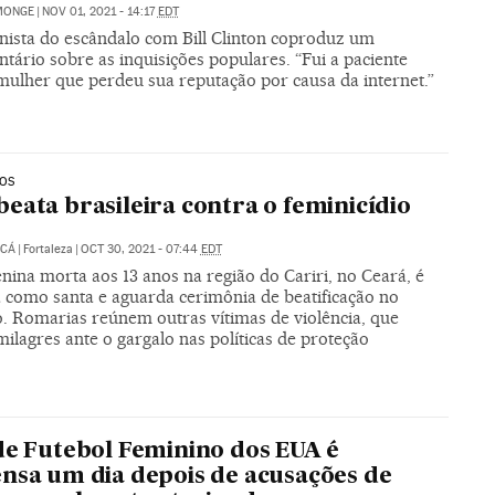
MONGE
|
NOV 01, 2021 - 14:17
EDT
nista do escândalo com Bill Clinton coproduz um
ário sobre as inquisições populares. “Fui a paciente
 mulher que perdeu sua reputação por causa da internet.”
IOS
eata brasileira contra o feminicídio
UCÁ
|
Fortaleza
|
OCT 30, 2021 - 07:44
EDT
ina morta aos 13 anos na região do Cariri, no Ceará, é
 como santa e aguarda cerimônia de beatificação no
o. Romarias reúnem outras vítimas de violência, que
lagres ante o gargalo nas políticas de proteção
de Futebol Feminino dos EUA é
nsa um dia depois de acusações de