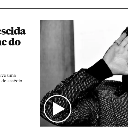
escida
he do
vive uma
 de assédio