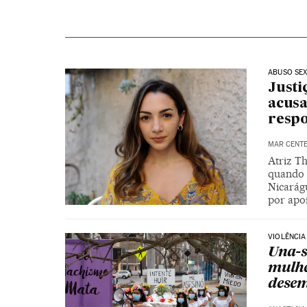
ABUSO SE
Justi
acusa
respo
MAR CENT
Atriz T
quando t
Nicarág
por apo
VIOLÊNCIA
Una-s
mulhe
dese