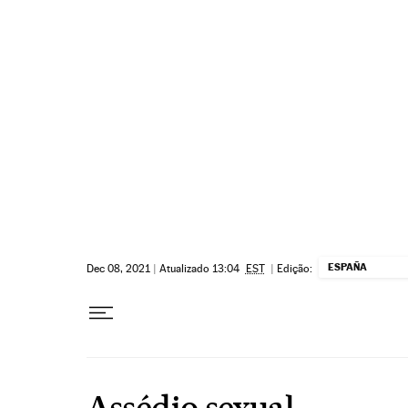
Pular para o conteúdo
ESPAÑA
Dec 08, 2021
|
Atualizado 13:04
EST
|
Edição:
Assédio sexual