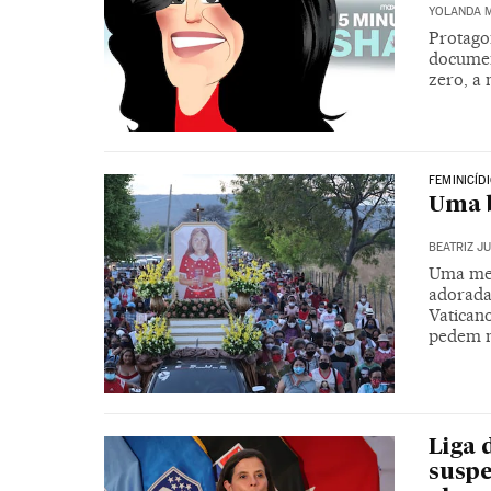
YOLANDA 
Protago
document
zero, a
FEMINICÍD
Uma b
BEATRIZ J
Uma men
adorada
Vatican
pedem mi
Liga 
suspe