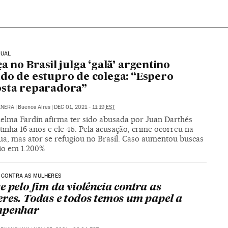
XUAL
ça no Brasil julga ‘galã’ argentino
do de estupro de colega: “Espero
sta reparadora”
ENERA
|
Buenos Aires
|
DEC 01, 2021 - 11:19
EST
helma Fardín afirma ter sido abusada por Juan Darthés
inha 16 anos e ele 45. Pela acusação, crime ocorreu na
ua, mas ator se refugiou no Brasil. Caso aumentou buscas
io em 1.200%
 CONTRA AS MULHERES
e pelo fim da violência contra as
res. Todas e todos temos um papel a
mpenhar