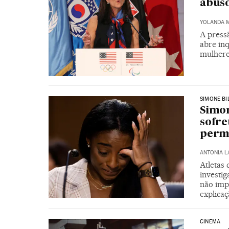
abuso
YOLANDA 
A pressã
abre in
mulhere
SIMONE BI
Simon
sofre
permi
ANTONIA 
Atletas
investi
não imp
explicaç
CINEMA