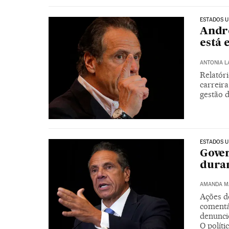
ESTADOS U
Andr
está 
ANTONIA 
Relatóri
carreir
gestão 
ESTADOS U
Gover
duran
AMANDA M
Ações d
comentá
denunci
O políti