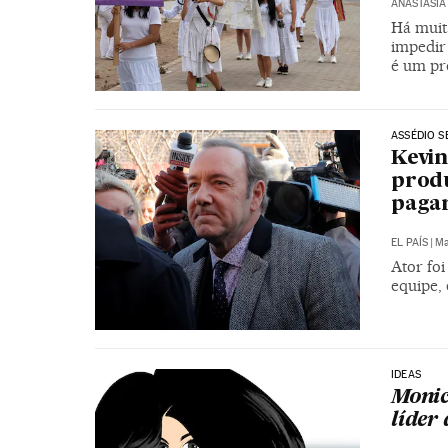
ANASTASIA
Há muit
impedir 
é um pr
ASSÉDIO S
Kevin
produ
pagar
EL PAÍS
|
Ma
Ator fo
equipe,
IDEAS
Monic
líder 