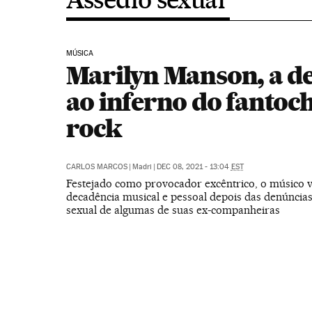
MÚSICA
Marilyn Manson, a d
ao inferno do fantoc
rock
CARLOS MARCOS
|
Madri
|
DEC 08, 2021 - 13:04
EST
Festejado como provocador excêntrico, o músico 
decadência musical e pessoal depois das denúncias
sexual de algumas de suas ex-companheiras