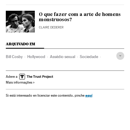
O que fazer com a arte de homens
monstruosos?
CLAIRE DEDERER
ARQUIVADO EM
Bill Cosby
Hollywood
Assédio sexual
Sociedade
Estados Unidos
Violência
Violência masculina
Agressões sexuais
Abusos sexuais
Adere a
Mais informações
Abusos sexuales EE.UU.
Tribunais
Justiça
Movimento #Me Too
aquí
Si está interesado en licenciar este contenido, pinche