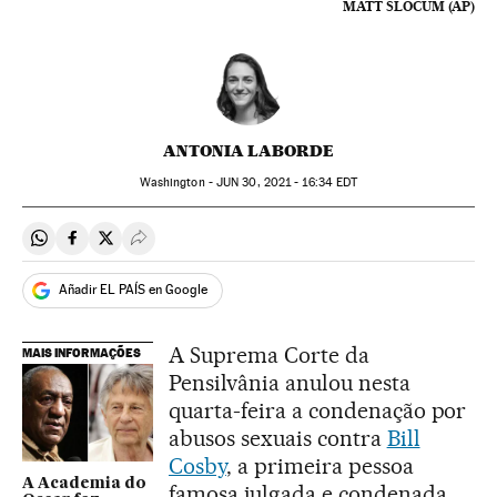
MATT SLOCUM (AP)
ANTONIA LABORDE
Washington -
JUN
30, 2021 - 16:34
EDT
Compartir en Whatsapp
Compartir en Facebook
Compartir en Twitter
Desplegar Redes Sociales
Añadir EL PAÍS en Google
A Suprema Corte da
MAIS INFORMAÇÕES
Pensilvânia anulou nesta
quarta-feira a condenação por
abusos sexuais contra
Bill
Cosby
, a primeira pessoa
A Academia do
famosa julgada e condenada