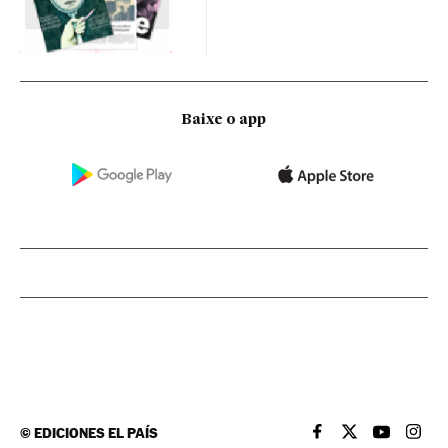
Baixe o app
©
EDICIONES EL PAÍS
EL PAÍS BRASIL EN
EL PAÍS BRASI
EL PAÍS B
EL PA