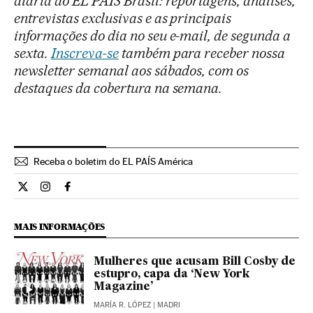
diária do EL PAÍS Brasil: reportagens, análises,
entrevistas exclusivas e as principais
informações do dia no seu e-mail, de segunda a
sexta.
Inscreva-se
também para receber nossa
newsletter semanal aos sábados, com os
destaques da cobertura na semana.
Receba o boletim do EL PAÍS América
Cultura El País Brasil en Twitter
Cultura El País Brasil en Instagram
Cultura El País Brasil en Facebook
MAIS INFORMAÇÕES
Mulheres que acusam Bill Cosby de
estupro, capa da ‘New York
Magazine’
MARÍA R. LÓPEZ
| MADRI