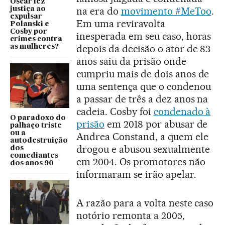
Oscar fez
na era do
movimento #MeToo
.
justiça ao
expulsar
Em uma reviravolta
Polanski e
Cosby por
inesperada em seu caso, horas
crimes contra
depois da decisão o ator de 83
as mulheres?
anos saiu da prisão onde
cumpriu mais de dois anos de
uma sentença que o condenou
a passar de três a dez anos na
cadeia. Cosby foi
condenado à
O paradoxo do
prisão
em 2018 por abusar de
palhaço triste
ou a
Andrea Constand, a quem ele
autodestruição
drogou e abusou sexualmente
dos
comediantes
em 2004. Os promotores não
dos anos 90
informaram se irão apelar.
A razão para a volta neste caso
notório remonta a 2005,