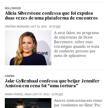
HOLLYWOOD
Alicia Silverstone confessa que foi expulsa
duas vezes de uma plataforma de encontros
CRISTINA MORGADO
|
OCT 21, 2021 - 15:33
EDT
A atriz falou, no programa
de entrevistas de Drew
Barrymore, sobre suas
estratégias quando se trata
de conhecer pessoas por
meio de aplicativos
CINEMA
Jake Gyllenhaal confessa que beijar Jennifer
Aniston em cena foi “uma tortura”
MARÍA PORCEL
|
Madri
|
OCT 07, 2021 - 13:55
EDT
Atores contracenaram como
par romântico no filme ‘Por