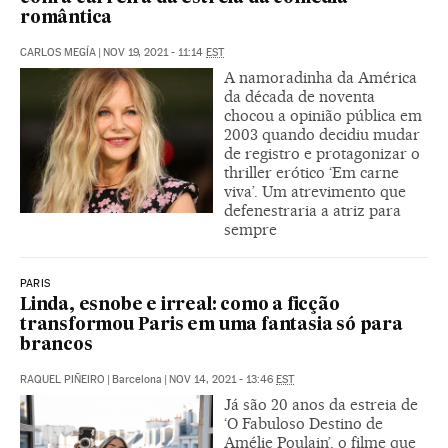
romântica
CARLOS MEGÍA
|
NOV 19, 2021 - 11:14
EST
A namoradinha da América
da década de noventa
chocou a opinião pública em
2003 quando decidiu mudar
de registro e protagonizar o
thriller erótico ‘Em carne
viva’. Um atrevimento que
defenestraria a atriz para
sempre
PARIS
Linda, esnobe e irreal: como a ficção
transformou Paris em uma fantasia só para
brancos
RAQUEL PIÑEIRO
|
Barcelona
|
NOV 14, 2021 - 13:46
EST
Já são 20 anos da estreia de
‘O Fabuloso Destino de
Amélie Poulain’, o filme que