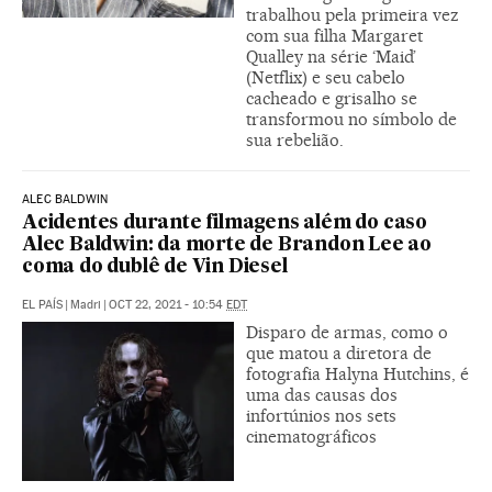
trabalhou pela primeira vez
com sua filha Margaret
Qualley na série ‘Maid’
(Netflix) e seu cabelo
cacheado e grisalho se
transformou no símbolo de
sua rebelião.
ALEC BALDWIN
Acidentes durante filmagens além do caso
Alec Baldwin: da morte de Brandon Lee ao
coma do dublê de Vin Diesel
EL PAÍS
|
Madri
|
OCT 22, 2021 - 10:54
EDT
Disparo de armas, como o
que matou a diretora de
fotografia Halyna Hutchins, é
uma das causas dos
infortúnios nos sets
cinematográficos