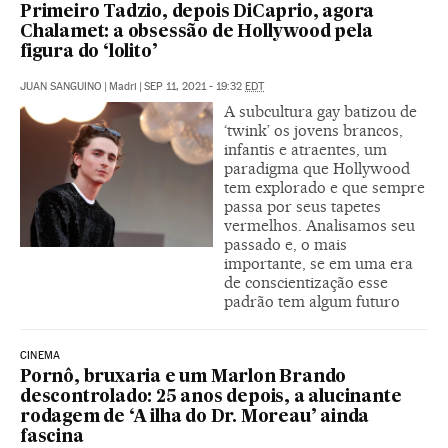
Primeiro Tadzio, depois DiCaprio, agora
Chalamet: a obsessão de Hollywood pela
figura do ‘lolito’
JUAN SANGUINO
|
Madri
|
SEP 11, 2021 - 19:32
EDT
A subcultura gay batizou de
‘twink’ os jovens brancos,
infantis e atraentes, um
paradigma que Hollywood
tem explorado e que sempre
passa por seus tapetes
vermelhos. Analisamos seu
passado e, o mais
importante, se em uma era
de conscientização esse
padrão tem algum futuro
CINEMA
Pornô, bruxaria e um Marlon Brando
descontrolado: 25 anos depois, a alucinante
rodagem de ‘A ilha do Dr. Moreau’ ainda
fascina