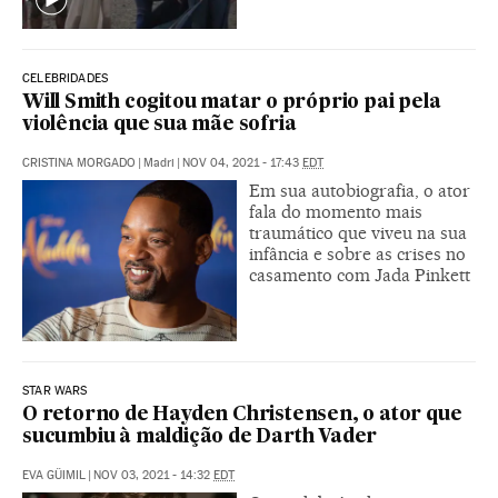
CELEBRIDADES
Will Smith cogitou matar o próprio pai pela
violência que sua mãe sofria
CRISTINA MORGADO
|
Madri
|
NOV 04, 2021 - 17:43
EDT
Em sua autobiografia, o ator
fala do momento mais
traumático que viveu na sua
infância e sobre as crises no
casamento com Jada Pinkett
STAR WARS
O retorno de Hayden Christensen, o ator que
sucumbiu à maldição de Darth Vader
EVA GÜIMIL
|
NOV 03, 2021 - 14:32
EDT