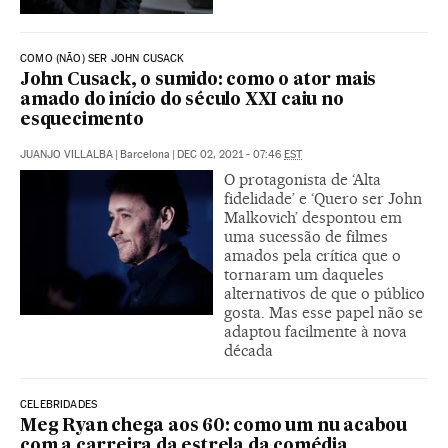
COMO (NÃO) SER JOHN CUSACK
John Cusack, o sumido: como o ator mais
amado do início do século XXI caiu no
esquecimento
JUANJO VILLALBA
|
Barcelona
|
DEC 02, 2021 - 07:46
EST
O protagonista de ‘Alta
fidelidade’ e ‘Quero ser John
Malkovich’ despontou em
uma sucessão de filmes
amados pela crítica que o
tornaram um daqueles
alternativos de que o público
gosta. Mas esse papel não se
adaptou facilmente à nova
década
CELEBRIDADES
Meg Ryan chega aos 60: como um nu acabou
com a carreira da estrela da comédia