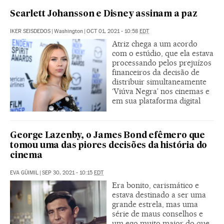
Scarlett Johansson e Disney assinam a paz
IKER SEISDEDOS
|
Washington
|
OCT 01, 2021 - 10:58
EDT
Atriz chega a um acordo
com o estúdio, que ela estava
processando pelos prejuízos
financeiros da decisão de
distribuir simultaneamente
‘Viúva Negra’ nos cinemas e
em sua plataforma digital
George Lazenby, o James Bond efêmero que
tomou uma das piores decisões da história do
cinema
EVA GÜIMIL
|
SEP 30, 2021 - 10:15
EDT
Era bonito, carismático e
estava destinado a ser uma
grande estrela, mas uma
série de maus conselhos e
um ego muito maior do que