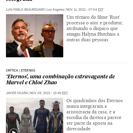
LUIS PABLO BEAUREGARD
|
Los Angeles
|
NOV 11, 2021 - 07:04
EST
Um técnico do filme ‘Rust’
processa o ator e produtor,
atribuindo o disparo que
atingiu Halyna Hutchins a
outras duas pessoas
CRÍTICA | ETERNOS
‘Eternos’, uma combinação extravagante de
Marvel e Chloé Zhao
JAVIER OCAÑA
|
NOV 05, 2021 - 13:46
EDT
Os quadrinhos dos Eternos
nunca integraram a
aristocracia da casa, e a
escolha da diretora parece
ser parte da aposta na
diversidade