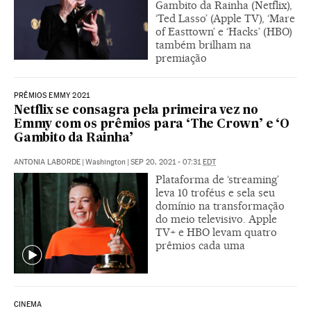
Gambito da Rainha (Netflix),
‘Ted Lasso’ (Apple TV), ‘Mare
of Easttown’ e ‘Hacks’ (HBO)
também brilham na
premiação
PRÊMIOS EMMY 2021
Netflix se consagra pela primeira vez no
Emmy com os prêmios para ‘The Crown’ e ‘O
Gambito da Rainha’
ANTONIA LABORDE
|
Washington
|
SEP 20, 2021 - 07:31
EDT
Plataforma de ‘streaming’
leva 10 troféus e sela seu
domínio na transformação
do meio televisivo. Apple
TV+ e HBO levam quatro
prêmios cada uma
CINEMA