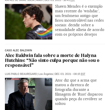
RAFAEL DE JAIME JULIÁ
|
Madri
|
DEC 03, 2021 - 16:41
EST
Shawn Mendes é o exemplo
mais recente do ‘wishdar’,
um fenômeno antigo que
ficou incontrolável nas redes
sociais: decidir sobre a
sexualidade alheia de acordo
com os próprios desejos
CASO ALEC BALDWIN
Alec Baldwin fala sobre a morte de Halyna
Hutchins: “Não sinto culpa porque não sou o
responsável”
LUIS PABLO BEAUREGARD
|
Los Ángeles
|
DEC 03, 2021 - 08:15
EST
Ator diz que a arma que
matou a diretora de
fotografia durante a
filmagem de ‘Rust’ disparou
quando peça do revólver se
soltou