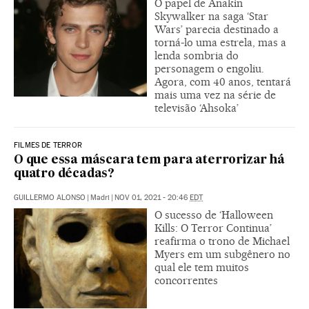
O papel de Anakin
Skywalker na saga ‘Star
Wars’ parecia destinado a
torná-lo uma estrela, mas a
lenda sombria do
personagem o engoliu.
Agora, com 40 anos, tentará
mais uma vez na série de
televisão ‘Ahsoka’
FILMES DE TERROR
O que essa máscara tem para aterrorizar há
quatro décadas?
GUILLERMO ALONSO
|
Madri
|
NOV 01, 2021 - 20:46
EDT
O sucesso de ‘Halloween
Kills: O Terror Continua’
reafirma o trono de Michael
Myers em um subgênero no
qual ele tem muitos
concorrentes