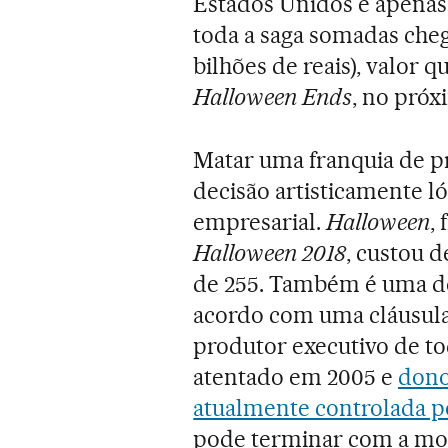
Estados Unidos e apenas
toda a saga somadas cheg
bilhões de reais), valor 
Halloween Ends
, no próx
Matar uma franquia de p
decisão artisticamente ló
empresarial.
Halloween
,
Halloween 2018
, custou 
de 255. Também é uma de
acordo com uma cláusula
produtor executivo de t
atentado em 2005 e
dono
atualmente controlada po
pode terminar com a mor