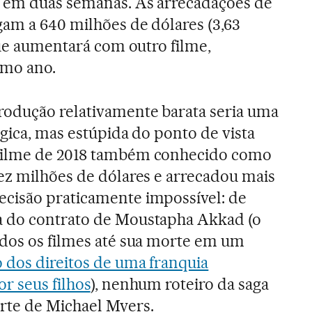
 em duas semanas. As arrecadações de
am a 640 milhões de dólares (3,63
que aumentará com outro filme,
imo ano.
rodução relativamente barata seria uma
gica, mas estúpida do ponto de vista
 filme de 2018 também conhecido como
dez milhões de dólares e arrecadou mais
cisão praticamente impossível: de
 do contrato de Moustapha Akkad (o
odos os filmes até sua morte em um
 dos direitos de uma franquia
r seus filhos
), nenhum roteiro da saga
te de Michael Myers.