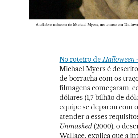
A célebre máscara de Michael Myers, neste caso em 'Hallowe
No roteiro de
Halloween —
Michael Myers é descrit
de borracha com os traç
filmagens começaram, c
dólares (1,7 bilhão de dól
equipe se deparou com o
atender a esses requisit
Unmasked
(2000), o des
Wallace, explica que a in