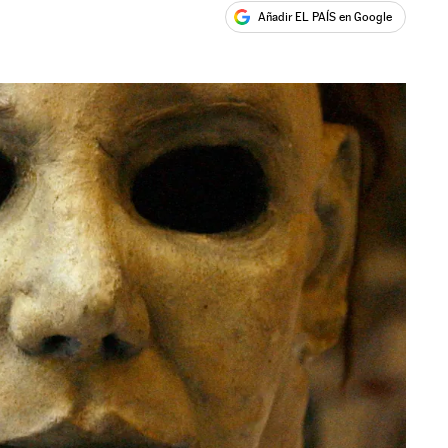
Añadir EL PAÍS en Google
ales