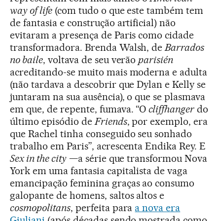
way of life
(com tudo o que este também tem
de fantasia e construção artificial) não
evitaram a presença de Paris como cidade
transformadora. Brenda Walsh, de
Barrados
no baile
, voltava de seu verão
parisién
acreditando-se muito mais moderna e adulta
(não tardava a descobrir que Dylan e Kelly se
juntaram na sua ausência), o que se plasmava
em que, de repente, fumava. “O
cliffhanger
do
último episódio de
Friends
, por exemplo, era
que Rachel tinha conseguido seu sonhado
trabalho em Paris”, acrescenta Endika Rey. E
Sex in the city
—a série que transformou Nova
York em uma fantasia capitalista de vaga
emancipação feminina graças ao consumo
galopante de homens, saltos altos e
cosmopolitans
, perfeita para
a nova era
Giuliani
(após décadas sendo mostrada como