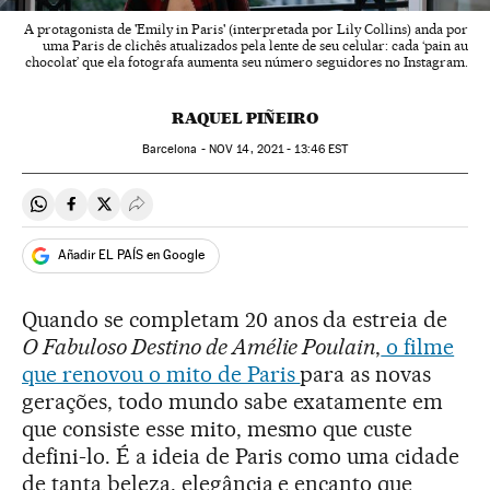
A protagonista de 'Emily in Paris' (interpretada por Lily Collins) anda por
uma Paris de clichês atualizados pela lente de seu celular: cada ‘pain au
chocolat’ que ela fotografa aumenta seu número seguidores no Instagram.
RAQUEL PIÑEIRO
Barcelona -
NOV
14, 2021 - 13:46
EST
Compartir en Whatsapp
Compartir en Facebook
Compartir en Twitter
Desplegar Redes Sociales
Añadir EL PAÍS en Google
Quando se completam 20 anos da estreia de
O Fabuloso Destino de Amélie Poulain
,
o filme
que renovou o mito de Paris
para as novas
gerações, todo mundo sabe exatamente em
que consiste esse mito, mesmo que custe
defini-lo. É a ideia de Paris como uma cidade
de tanta beleza, elegância e encanto que