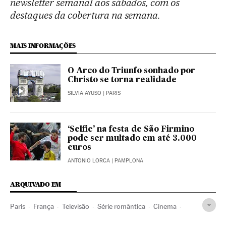
newsletter semanal aos sábados, com os
destaques da cobertura na semana.
MAIS INFORMAÇÕES
O Arco do Triunfo sonhado por
Christo se torna realidade
SILVIA AYUSO
| PARIS
‘Selfie’ na festa de São Firmino
pode ser multado em até 3.000
euros
ANTONIO LORCA
| PAMPLONA
ARQUIVADO EM
Paris
França
Televisão
Série romântica
Cinema
Séries tv
Cultura
Racismo
Discriminação
Hollywood