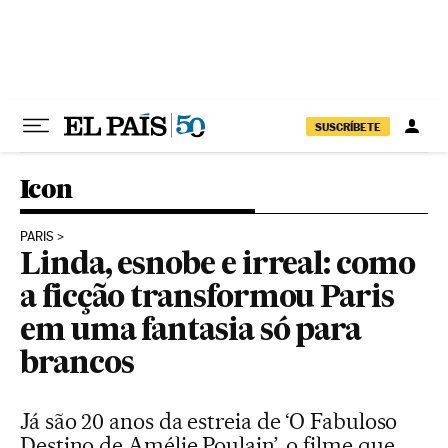
Pular para o conteúdo
SUSCRÍBETE
Icon
PARIS
Linda, esnobe e irreal: como
a ficção transformou Paris
em uma fantasia só para
brancos
Já são 20 anos da estreia de ‘O Fabuloso
Destino de Amélie Poulain’, o filme que