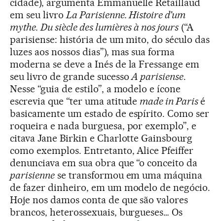
cidade), argumenta Emmanuelle Retaillaud
em seu livro
La Parisienne. Histoire d’um
mythe. Du siècle des lumières à nos jours
(“A
parisiense: história de um mito, do século das
luzes aos nossos dias”), mas sua forma
moderna se deve a Inés de la Fressange em
seu livro de grande sucesso
A parisiense
.
Nesse “guia de estilo”, a modelo e ícone
escrevia que “ter uma atitude
made in Paris
é
basicamente um estado de espírito. Como ser
roqueira e nada burguesa, por exemplo”, e
citava Jane Birkin e Charlotte Gainsbourg
como exemplos. Entretanto, Alice Pfeiffer
denunciava em sua obra que “o conceito da
parisienne
se transformou em uma máquina
de fazer dinheiro, em um modelo de negócio.
Hoje nos damos conta de que são valores
brancos, heterossexuais, burgueses… Os