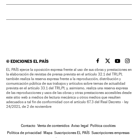
©
EDICIONES EL PAÍS
EL PAÍS BRASIL EN
EL PAÍS BRASI
EL PAÍS B
EL PA
EL PAÍS ejerce la oposición expresa frente al uso de sus obras y prestaciones en
la elaboración de revistas de prensa prevista en el artículo 32.1 del TRLPI;
también realiza la reserva expresa frente a la reproducción, distribución y
comunicación pública de sus trabajos y artículos sobre temas de actualidad
prevista en el artículo 33.1 del TRLPI; y, asimismo, realiza una reserva expresa
de las reproducciones y usos de las obras y otras prestaciones accesibles desde
este sitio web a medios de lectura mecánica u otros medios que resulten
adecuados a tal fin de conformidad con el artículo 67.3 del Real Decreto - ley
24/2021, de 2 de noviembre
Contacto
Venta de contenidos
Aviso legal
Política cookies
Política de privacidad
Mapa
Suscripciones EL PAÍS
Suscripciones empresas