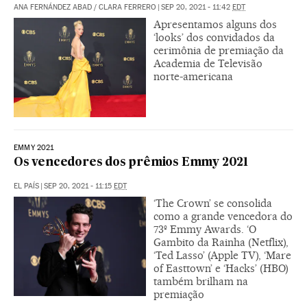
ANA FERNÁNDEZ ABAD
/
CLARA FERRERO
|
SEP 20, 2021 - 11:42
EDT
Apresentamos alguns dos
‘looks’ dos convidados da
cerimônia de premiação da
Academia de Televisão
norte-americana
EMMY 2021
Os vencedores dos prêmios Emmy 2021
EL PAÍS
|
SEP 20, 2021 - 11:15
EDT
‘The Crown’ se consolida
como a grande vencedora do
73º Emmy Awards. ‘O
Gambito da Rainha (Netflix),
‘Ted Lasso’ (Apple TV), ‘Mare
of Easttown’ e ‘Hacks’ (HBO)
também brilham na
premiação