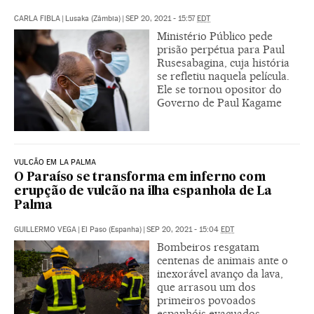
CARLA FIBLA
|
Lusaka (Zâmbia)
|
SEP 20, 2021 - 15:57
EDT
Ministério Público pede
prisão perpétua para Paul
Rusesabagina, cuja história
se refletiu naquela película.
Ele se tornou opositor do
Governo de Paul Kagame
VULCÃO EM LA PALMA
O Paraíso se transforma em inferno com
erupção de vulcão na ilha espanhola de La
Palma
GUILLERMO VEGA
|
El Paso (Espanha)
|
SEP 20, 2021 - 15:04
EDT
Bombeiros resgatam
centenas de animais ante o
inexorável avanço da lava,
que arrasou um dos
primeiros povoados
espanhóis evacuados