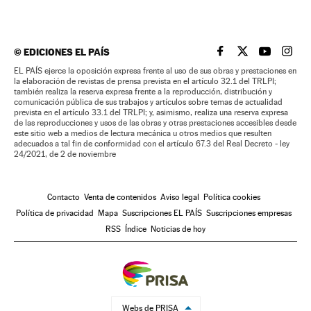
©
EDICIONES EL PAÍS
EL PAÍS BRASIL EN
EL PAÍS BRASI
EL PAÍS B
EL PA
EL PAÍS ejerce la oposición expresa frente al uso de sus obras y prestaciones en
la elaboración de revistas de prensa prevista en el artículo 32.1 del TRLPI;
también realiza la reserva expresa frente a la reproducción, distribución y
comunicación pública de sus trabajos y artículos sobre temas de actualidad
prevista en el artículo 33.1 del TRLPI; y, asimismo, realiza una reserva expresa
de las reproducciones y usos de las obras y otras prestaciones accesibles desde
este sitio web a medios de lectura mecánica u otros medios que resulten
adecuados a tal fin de conformidad con el artículo 67.3 del Real Decreto - ley
24/2021, de 2 de noviembre
Contacto
Venta de contenidos
Aviso legal
Política cookies
Política de privacidad
Mapa
Suscripciones EL PAÍS
Suscripciones empresas
RSS
Índice
Noticias de hoy
Webs de PRISA