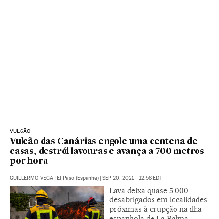
VULCÃO
Vulcão das Canárias engole uma centena de
casas, destrói lavouras e avança a 700 metros
por hora
GUILLERMO VEGA
|
El Paso (Espanha)
|
SEP 20, 2021 - 12:58
EDT
Lava deixa quase 5.000
desabrigados em localidades
próximas à erupção na ilha
espanhola de La Palma