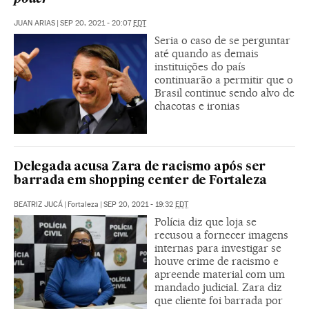
JUAN ARIAS
|
SEP 20, 2021 - 20:07
EDT
Seria o caso de se perguntar
até quando as demais
instituições do país
continuarão a permitir que o
Brasil continue sendo alvo de
chacotas e ironias
Delegada acusa Zara de racismo após ser
barrada em shopping center de Fortaleza
BEATRIZ JUCÁ
|
Fortaleza
|
SEP 20, 2021 - 19:32
EDT
Polícia diz que loja se
recusou a fornecer imagens
internas para investigar se
houve crime de racismo e
apreende material com um
mandado judicial. Zara diz
que cliente foi barrada por