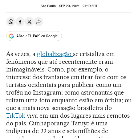
São Paulo -
SEP
20, 2021 - 21:19
EDT
Compartir en Whatsapp
Compartir en Facebook
Compartir en Twitter
Desplegar Redes Sociales
Añadir EL PAÍS en Google
Às vezes, a
globalização
se cristaliza em
fenômenos que até recentemente eram
inimagináveis. Como, por exemplo, o
interesse dos iranianos em tirar foto com os
turistas ocidentais para publicar como um
troféu no Instagram; como astronautas que
tuitam uma foto enquanto estão em órbita; ou
que a mais nova sensação brasileira do
TikTok
viva em um dos lugares mais remotos
do país. Cunhaporanga Tatuyo é uma
indígena de 22 anos e seis milhões de