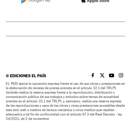
©
EDICIONES EL PAÍS
EL PAÍS BRASIL EN
EL PAÍS BRASI
EL PAÍS B
EL PA
EL PAÍS ejerce la oposición expresa frente al uso de sus obras y prestaciones en
la elaboración de revistas de prensa prevista en el artículo 32.1 del TRLPI;
también realiza la reserva expresa frente a la reproducción, distribución y
comunicación pública de sus trabajos y artículos sobre temas de actualidad
prevista en el artículo 33.1 del TRLPI; y, asimismo, realiza una reserva expresa
de las reproducciones y usos de las obras y otras prestaciones accesibles desde
este sitio web a medios de lectura mecánica u otros medios que resulten
adecuados a tal fin de conformidad con el artículo 67.3 del Real Decreto - ley
24/2021, de 2 de noviembre