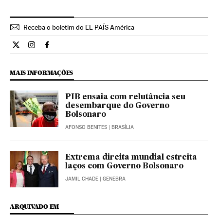
Receba o boletim do EL PAÍS América
Opiniao El País Brasil en Twitter
Opiniao El País Brasil en Instagram
Opiniao El País Brasil en Facebook
MAIS INFORMAÇÕES
PIB ensaia com relutância seu
desembarque do Governo
Bolsonaro
AFONSO BENITES
| BRASÍLIA
Extrema direita mundial estreita
laços com Governo Bolsonaro
JAMIL CHADE
| GENEBRA
ARQUIVADO EM