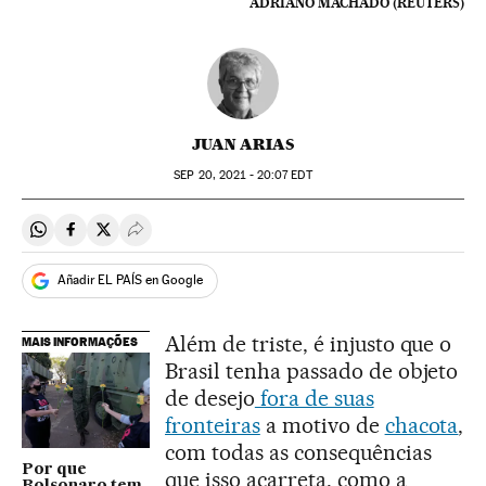
ADRIANO MACHADO (REUTERS)
JUAN ARIAS
SEP
20, 2021 - 20:07
EDT
Compartir en Whatsapp
Compartir en Facebook
Compartir en Twitter
Desplegar Redes Sociales
Añadir EL PAÍS en Google
Além de triste, é injusto que o
MAIS INFORMAÇÕES
Brasil tenha passado de objeto
de desejo
fora de suas
fronteiras
a motivo de
chacota
,
com todas as consequências
Por que
que isso acarreta, como a