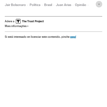
Jair Bolsonaro
Política
Brasil
Juan Arias
Opinião
América Latina
América
Extrema direita
Crise alimentária
Crise econômica
Adere a
Mais informações
aquí
Si está interesado en licenciar este contenido, pinche