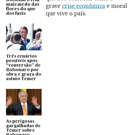
Bolsonaro tem
grave
crise econômica
e moral
mais medo das
flores do que
que vive o país.
dos fuzis
Três cenários
possíveis após
“conversão” de
Bolsonaro por
obra e graça do
astuto Temer
As perigosas
gargalhadas de
Temer sobre